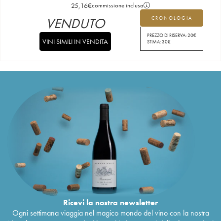
25,16
€
commissione inclusa
VENDUTO
CRONOLOGIA
PREZZO DI RISERVA:
20
€
VINI SIMILI IN VENDITA
STIMA:
30
€
Ricevi la nostra newsletter
Ogni settimana viaggia nel magico mondo del vino con la nostra