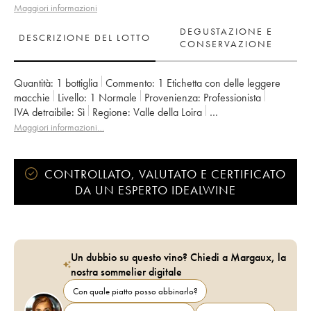
Maggiori informazioni
DEGUSTAZIONE E
DESCRIZIONE DEL LOTTO
CONSERVAZIONE
Quantità:
1 bottiglia
Commento:
1 Etichetta con delle leggere
macchie
Livello:
1
Normale
Provenienza:
professionista
IVA detraibile:
sì
Regione:
Valle della Loira
Denominazione:
Chinon
Proprietario:
Olga Raffault
Maggiori informazioni…
CONTROLLATO, VALUTATO E CERTIFICATO
DA UN ESPERTO IDEALWINE
Un dubbio su questo vino? Chiedi a Margaux, la
nostra sommelier digitale
Con quale piatto posso abbinarlo?