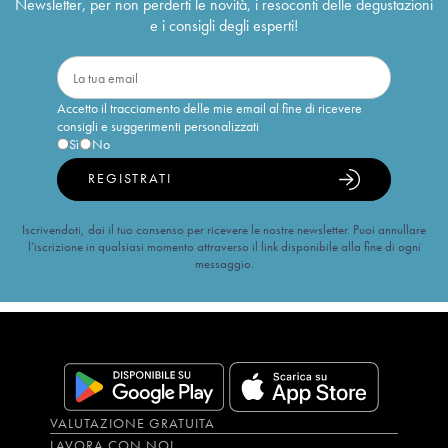
Newsletter, per non perderti le novità, i resoconti delle degustazioni
e i consigli degli esperti!
Accetto il tracciamento delle mie email al fine di ricevere
consigli e suggerimenti personalizzati
Sì
No
REGISTRATI
Iscrivendoti, dai il tuo consenso per ricevere le nostre newsletter. Puoi annullare
l’iscrizione in qualsiasi momento attraverso il link disponibile alla fine di ogni
messaggio.
VALUTAZIONE GRATUITA
LAVORA CON NOI