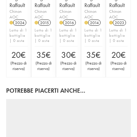
Raffault
Raffault
Raffault
Raffault
Raffault
Chinon
Chinon
Chinon
Chinon
Chinon
AOC
AOC
AOC
AOC
AOC
2024
2015
2016
2014
2023
Lotto di 1
Lotto di 1
Lotto di 1
Lotto di 1
Lotto di 1
bottiglia
bottiglia
bottiglia
bottiglia
bottiglia
| 0 aste
| 0 aste
| 0 aste
| 0 aste
| 0 aste
20
€
35
€
30
€
35
€
20
€
(
Prezzo di
(
Prezzo di
(
Prezzo di
(
Prezzo di
(
Prezzo di
riserva
)
riserva
)
riserva
)
riserva
)
riserva
)
POTREBBE PIACERTI ANCHE…