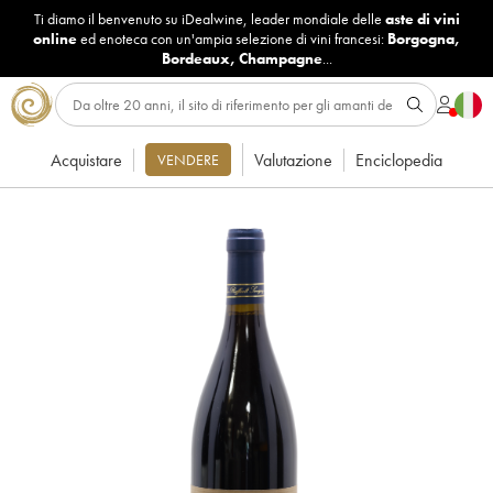
Ti diamo il benvenuto su iDealwine, leader mondiale delle
aste di vini
online
ed enoteca con un'ampia selezione di vini francesi:
Borgogna
,
Bordeaux
,
Champagne
...
Acquistare
Valutazione
Enciclopedia
VENDERE