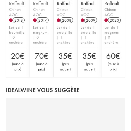
Raffault
Raffault
Raffault
Raffault
Raffault
Chinon
Chinon
Chinon
Chinon
Chinon
AOC
AOC
AOC
AOC
AOC
2018
2017
2008
2009
2020
Lot de 1
Lot de 1
Lot de 1
Lot de 1
Lot de 1
bouteille
magnum
bouteille
bouteille
magnum
| 0
| 0
| 1
| 1
| 0
enchère
enchère
enchère
enchère
enchère
20
€
70
€
35
€
35
€
60
€
(
mise à
(
mise à
(
prix
(
prix
(
mise à
prix
)
prix
)
actuel
)
actuel
)
prix
)
IDEALWINE VOUS SUGGÈRE