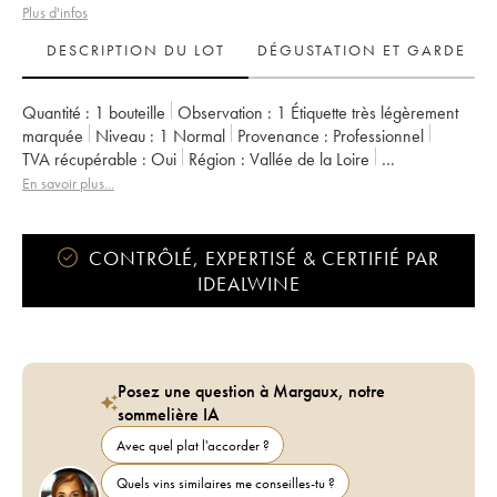
Plus d'infos
DESCRIPTION DU LOT
DÉGUSTATION ET GARDE
Quantité :
1 bouteille
Observation :
1 Étiquette très légèrement
marquée
Niveau :
1
Normal
Provenance :
professionnel
TVA récupérable :
oui
Région :
Vallée de la Loire
Appellation :
Chinon
Propriétaire :
Olga Raffault
En savoir plus...
CONTRÔLÉ, EXPERTISÉ & CERTIFIÉ PAR
IDEALWINE
Posez une question à Margaux, notre
sommelière IA
Avec quel plat l'accorder ?
Quels vins similaires me conseilles-tu ?