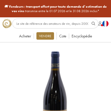
🚚
Vendeurs :
transport offert pour toute demande d’estimation de
vos vins
transmise entre le 01.07.2026 et le 31.08.2026 inclus*
Acheter
Cote
Encyclopédie
VENDRE