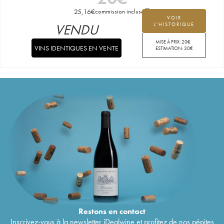
25,16
€
commission incluse
VOIR
VENDU
L'HISTORIQUE
MISE À PRIX:
20
€
VINS IDENTIQUES EN VENTE
ESTIMATION:
30
€
Restons en
contact
Inscrivez-vous à la newsletter iDealwine et profitez de nos pépites