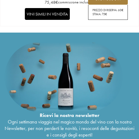
75,48
€
commissione inclusa
PREZZO DI RISERVA:
60
€
VINI SIMILI IN VENDITA
STIMA:
75
€
Ricevi la nostra newsletter
Ogni settimana viaggia nel magico mondo del vino con la nostra
Newsletter, per non perderti le novità, i resoconti delle degustazioni
e i consigli degli esperti!