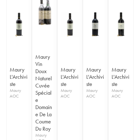
Maury
Vin
Maury
Maury
Maury
Maury
Doux
L'Archivi
L'Archivi
L'Archivi
L'Archivi
Naturel
ste
ste
ste
ste
Cuvée
Maury
Maury
Maury
Maury
Spécial
AOC
AOC
AOC
AOC
e
Domain
e De La
Coume
Du Roy
Maury