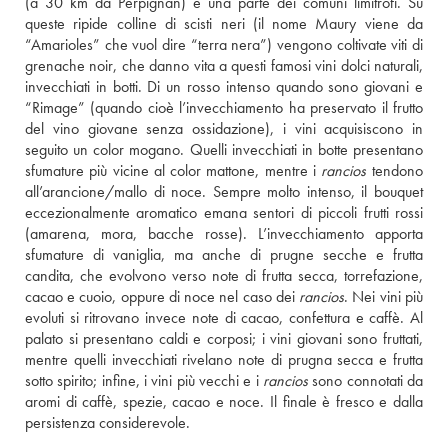
(a 30 km da Perpignan) e una parte dei comuni limitrofi. Su 
queste ripide colline di scisti neri (il nome Maury viene da 
“Amarioles” che vuol dire “terra nera”) vengono coltivate viti di 
grenache noir, che danno vita a questi famosi vini dolci naturali, 
invecchiati in botti. Di un rosso intenso quando sono giovani e 
“Rimage” (quando cioè l’invecchiamento ha preservato il frutto 
del vino giovane senza ossidazione), i vini acquisiscono in 
seguito un color mogano. Quelli invecchiati in botte presentano 
sfumature più vicine al color mattone, mentre i 
rancios
 tendono 
all’arancione/mallo di noce. Sempre molto intenso, il bouquet 
eccezionalmente aromatico emana sentori di piccoli frutti rossi 
(amarena, mora, bacche rosse). L’invecchiamento apporta 
sfumature di vaniglia, ma anche di prugne secche e frutta 
candita, che evolvono verso note di frutta secca, torrefazione, 
cacao e cuoio, oppure di noce nel caso dei 
rancios
. Nei vini più 
evoluti si ritrovano invece note di cacao, confettura e caffè. Al 
palato si presentano caldi e corposi; i vini giovani sono fruttati, 
mentre quelli invecchiati rivelano note di prugna secca e frutta 
sotto spirito; infine, i vini più vecchi e i 
rancios
 sono connotati da 
aromi di caffè, spezie, cacao e noce. Il finale è fresco e dalla 
persistenza considerevole.