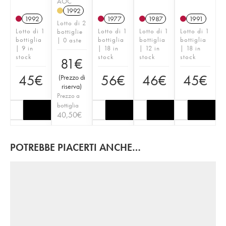
AOC
1992
1992
1977
1987
1991
Lotto di 2
Lotto di 1
Lotto di 1
Lotto di 1
Lotto di 1
bottiglie
bottiglia
bottiglia
bottiglia
bottiglia
| 0 aste
| 9 in
| 18 in
| 12 in
| 18 in
stock
stock
stock
stock
81
€
45
€
56
€
46
€
45
€
(
Prezzo di
riserva
)
Prezzo a
bottiglia
40,50
€
POTREBBE PIACERTI ANCHE…