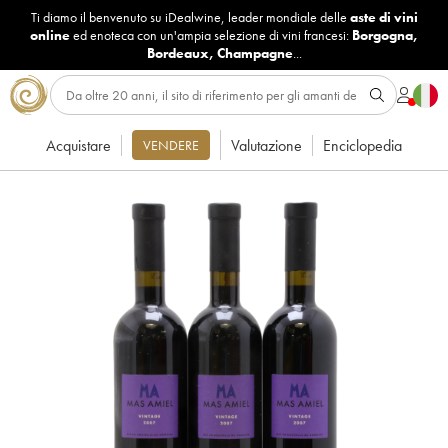
Ti diamo il benvenuto su iDealwine, leader mondiale delle
aste di vini
online
ed enoteca con un'ampia selezione di vini francesi:
Borgogna
,
Bordeaux
,
Champagne
...
Acquistare
Valutazione
Enciclopedia
VENDERE