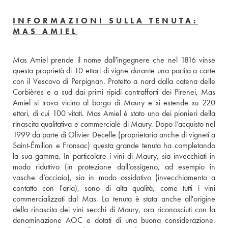
INFORMAZIONI SULLA TENUTA:
MAS AMIEL
Mas Amiel prende il nome dall'ingegnere che nel 1816 vinse 
questa proprietà di 10 ettari di vigne durante una partita a carte 
con il Vescovo di Perpignan. Protetto a nord dalla catena delle 
Corbières e a sud dai primi ripidi contrafforti dei Pirenei, Mas 
Amiel si trova vicino al borgo di Maury e si estende su 220 
ettari, di cui 100 vitati. Mas Amiel è stato uno dei pionieri della 
rinascita qualitativa e commerciale di Maury. Dopo l’acquisto nel 
1999 da parte di Olivier Decelle (proprietario anche di vigneti a 
Saint-Émilion e Fronsac) questa grande tenuta ha completando 
la sua gamma. In particolare i vini di Maury, sia invecchiati in 
modo riduttivo (in protezione dall’ossigeno, ad esempio in 
vasche d’acciaio), sia in modo ossidativo (invecchiamento a 
contatto con l'aria), sono di alta qualità, come tutti i vini 
commercializzati dal Mas. La tenuta è stata anche all'origine 
della rinascita dei vini secchi di Maury, ora riconosciuti con la 
denominazione AOC e dotati di una buona considerazione. 