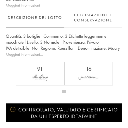
Maggiori informazioni
DEGUSTAZIONE E
DESCRIZIONE DEL LOTTO
CONSERVAZIONE
Quantità:
3 bottiglie
Commento:
3 Etichette leggermente
macchiate
Livello:
3
Normale
Provenienza:
privato
IVA detraibile:
no
Regione:
Roussillon
Denominazione:
Maury
Maggiori informazioni…
91
16
CONTROLLATO, VALUTATO E CERTIFICATO
DA UN ESPERTO IDEALWINE