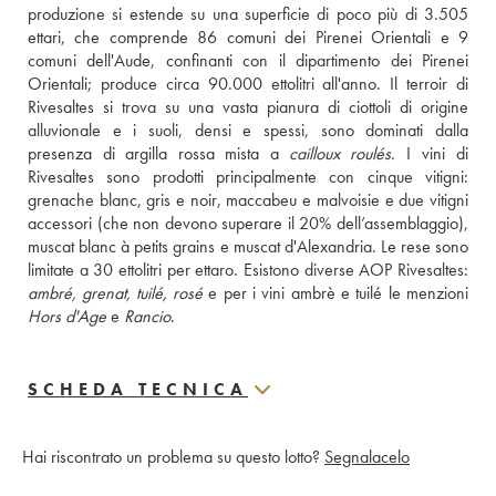
produzione si estende su una superficie di poco più di 3.505 
ettari, che comprende 86 comuni dei Pirenei Orientali e 9 
comuni dell'Aude, confinanti con il dipartimento dei Pirenei 
Orientali; produce circa 90.000 ettolitri all'anno. Il terroir di 
Rivesaltes si trova su una vasta pianura di ciottoli di origine 
alluvionale e i suoli, densi e spessi, sono dominati dalla 
presenza di argilla rossa mista a 
cailloux roulés
. I vini di 
Rivesaltes sono prodotti principalmente con cinque vitigni: 
grenache blanc, gris e noir, maccabeu e malvoisie e due vitigni 
accessori (che non devono superare il 20% dell’assemblaggio), 
muscat blanc à petits grains e muscat d'Alexandria. Le rese sono 
ambré, grenat, tuilé, rosé
Hors d'Age
 e 
Rancio
.
SCHEDA TECNICA
Hai riscontrato un problema su questo lotto?
Segnalacelo