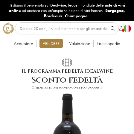
Ti diamo il benvenuto su iDealwine, leader mondiale delle
aste di vini
online
ed enoteca con un'ampia selezione di vini francesi:
Borgogna
,
Bordeaux
,
Champagne
...
Acquistare
Valutazione
Enciclopedia
VENDERE
IL PROGRAMMA FEDELTÀ IDEALWINE
Sconto fedeltà
Ottieni dei buoni sconto con i tuoi acquisti!