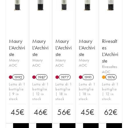
Maury
Maury
Maury
Maury
Rivesalt
L'Archivi
L'Archivi
L'Archivi
L'Archivi
es
ste
ste
ste
ste
L'Archivi
Maury
Maury
Maury
Maury
ste
AOC
AOC
AOC
AOC
Rivesaltes
AOC
1992
1987
1977
1991
1974
Lotto di 1
Lotto di 1
Lotto di 1
Lotto di 1
Lotto di 1
bottiglia
bottiglia
bottiglia
bottiglia
bottiglia
| 9 in
| 12 in
| 18 in
| 18 in
| 12 in
stock
stock
stock
stock
stock
45
€
46
€
56
€
45
€
62
€