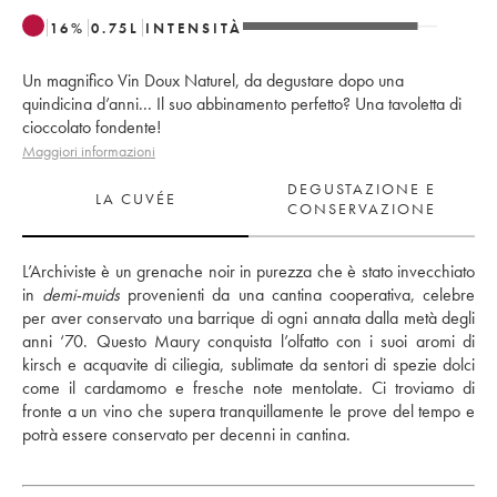
16
%
0.75
L
INTENSITÀ
Un magnifico Vin Doux Naturel, da degustare dopo una
quindicina d’anni... Il suo abbinamento perfetto? Una tavoletta di
cioccolato fondente!
Maggiori informazioni
DEGUSTAZIONE E
LA CUVÉE
CONSERVAZIONE
L’Archiviste è un grenache noir in purezza che è stato invecchiato 
in 
demi-muids
 provenienti da una cantina cooperativa, celebre 
per aver conservato una barrique di ogni annata dalla metà degli 
anni ‘70. Questo Maury conquista l’olfatto con i suoi aromi di 
kirsch e acquavite di ciliegia, sublimate da sentori di spezie dolci 
come il cardamomo e fresche note mentolate. Ci troviamo di 
fronte a un vino che supera tranquillamente le prove del tempo e 
potrà essere conservato per decenni in cantina.