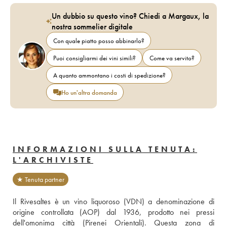
Un dubbio su questo vino? Chiedi a Margaux, la
nostra sommelier digitale
Con quale piatto posso abbinarlo?
Puoi consigliarmi dei vini simili?
Come va servito?
A quanto ammontano i costi di spedizione?
Ho un'altra domanda
INFORMAZIONI SULLA TENUTA:
L'ARCHIVISTE
★ Tenuta partner
Il Rivesaltes è un vino liquoroso (VDN) a denominazione di 
origine controllata (AOP) dal 1936, prodotto nei pressi 
dell'omonima città (Pirenei Orientali). Questa zona di 