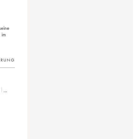
seine
 im
ERUNG
3