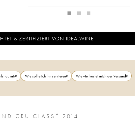
TET & ZERTIFIZIERT VON IDEALWINE
lst du mir?
Wie sollte ich ihn servieren?
Wie viel kostet mich der Versand?
CHÂTEAU CALON SÉGUR 3ÈME GRAND CRU CLASSÉ 2014