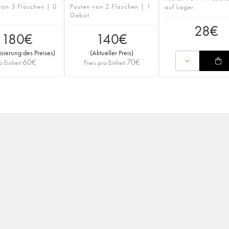
von 3 Flaschen | 0
Posten von 2 Flaschen | 1
auf Lager
Gebot
28
€
180
€
140
€
isierung des Preises
)
(
Aktueller Preis
)
60
€
70
€
o Einheit
Preis pro Einheit