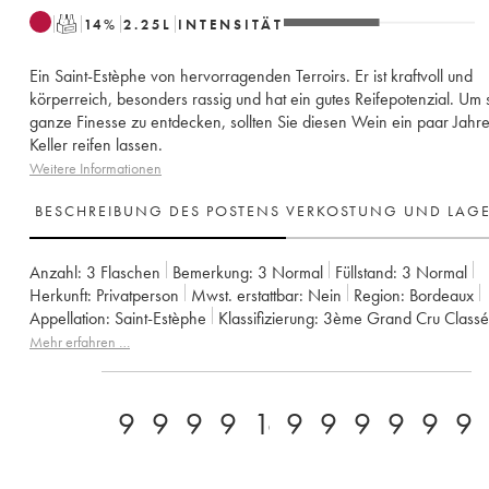
T
14
%
2.25
L
INTENSITÄT
Ein Saint-Estèphe von hervorragenden Terroirs. Er ist kraftvoll und
körperreich, besonders rassig und hat ein gutes Reifepotenzial. Um 
ganze Finesse zu entdecken, sollten Sie diesen Wein ein paar Jahre
Keller reifen lassen.
Weitere Informationen
BESCHREIBUNG DES POSTENS
VERKOSTUNG UND LAG
Anzahl:
3 Flaschen
Bemerkung:
3 Normal
Füllstand:
3
Normal
Herkunft:
privatperson
Mwst. erstattbar:
nein
Region:
Bordeaux
Appellation:
Saint-Estèphe
Klassifizierung:
3ème Grand Cru Classé
Eigentümer:
Suravenir Assurances
Mehr erfahren …
92
93
97
95
16.5
96
95
95
92+
96
9