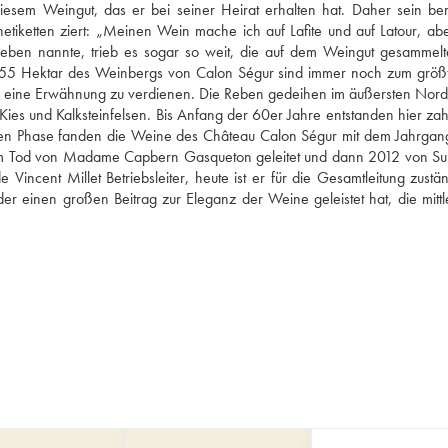
diesem Weingut, das er bei seiner Heirat erhalten hat. Daher sein ber
tiketten ziert: „Meinen Wein mache ich auf Lafite und auf Latour, abe
eben nannte, trieb es sogar so weit, die auf dem Weingut gesammelt
e 55 Hektar des Weinbergs von Calon Ségur sind immer noch zum größte
m eine Erwähnung zu verdienen. Die Reben gedeihen im äußersten Nord
ies und Kalksteinfelsen. Bis Anfang der 60er Jahre entstanden hier zahl
eren Phase fanden die Weine des Château Calon Ségur mit dem Jahrgan
hrem Tod von Madame Capbern Gasqueton geleitet und dann 2012 von Sur
incent Millet Betriebsleiter, heute ist er für die Gesamtleitung zuständ
 einen großen Beitrag zur Eleganz der Weine geleistet hat, die mittle