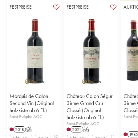
FESTPREISE
FESTPREISE
AUKTI
Marquis de Calon
Château Calon Ségur
Châtea
Second Vin (Original-
3ème Grand Cru
3ème 
holzkiste ab 6 Fl.)
Classé (Original-
Classé
Saint-Estèphe AOC
holzkiste ab 6 Fl.)
Saint-E
Saint-Estèphe AOC
2018
T
2021
T
1985
Posten von 1 Flasche | 27
Posten von 1 Flasche | 13