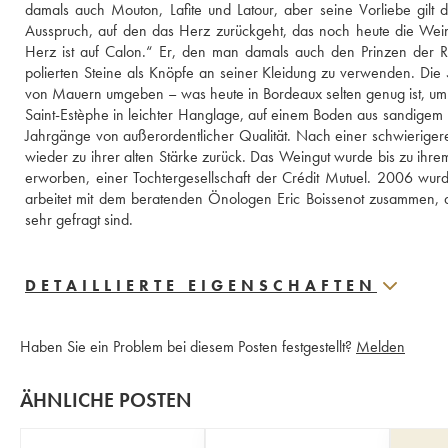
damals auch Mouton, Lafite und Latour, aber seine Vorliebe gilt 
Ausspruch, auf den das Herz zurückgeht, das noch heute die Weine
Herz ist auf Calon.“ Er, den man damals auch den Prinzen der R
polierten Steine als Knöpfe an seiner Kleidung zu verwenden. Di
von Mauern umgeben – was heute in Bordeaux selten genug ist, u
Saint-Estèphe in leichter Hanglage, auf einem Boden aus sandigem K
Jahrgänge von außerordentlicher Qualität. Nach einer schwierig
wieder zu ihrer alten Stärke zurück. Das Weingut wurde bis zu i
erworben, einer Tochtergesellschaft der Crédit Mutuel. 2006 wurde V
arbeitet mit dem beratenden Önologen Eric Boissenot zusammen, der
sehr gefragt sind.
DETAILLIERTE EIGENSCHAFTEN
Haben Sie ein Problem bei diesem Posten festgestellt?
Melden
ÄHNLICHE POSTEN