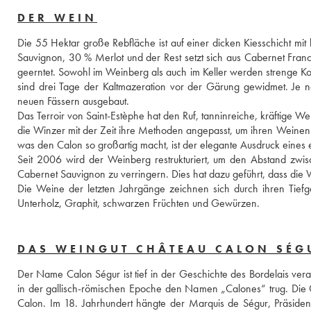
DER WEIN
Die 55 Hektar große Rebfläche ist auf einer dicken Kiesschicht mi
Sauvignon, 30 % Merlot und der Rest setzt sich aus Cabernet Fran
geerntet. Sowohl im Weinberg als auch im Keller werden strenge Kon
sind drei Tage der Kaltmazeration vor der Gärung gewidmet. Je n
neuen Fässern ausgebaut. 
Das Terroir von Saint-Estèphe hat den Ruf, tanninreiche, kräftige W
die Winzer mit der Zeit ihre Methoden angepasst, um ihren Weinen
was den Calon so großartig macht, ist der elegante Ausdruck eines ei
Seit 2006 wird der Weinberg restrukturiert, um den Abstand zwi
Cabernet Sauvignon zu verringern. Dies hat dazu geführt, dass die We
Die Weine der letzten Jahrgänge zeichnen sich durch ihren Tief
Unterholz, Graphit, schwarzen Früchten und Gewürzen.
DAS WEINGUT CHÂTEAU CALON SÉG
Der Name Calon Ségur ist tief in der Geschichte des Bordelais verank
in der gallisch-römischen Epoche den Namen „Calones“ trug. Die G
Calon. Im 18. Jahrhundert hängte der Marquis de Ségur, Präside