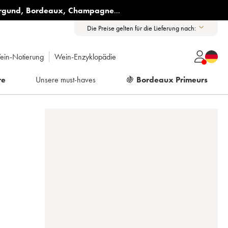
rgund
,
Bordeaux
,
Champagne
...
Die Preise gelten für die Lieferung nach:
ein-Notierung
Wein-Enzyklopädie
re
Unsere must-haves
🍇
Bordeaux Primeurs