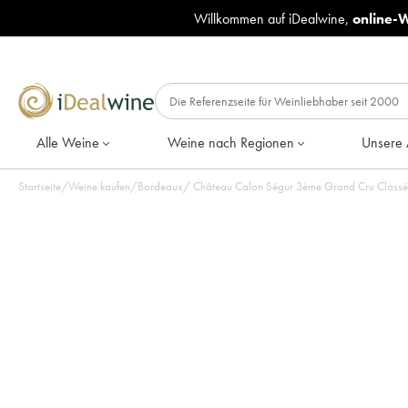
Willkommen auf iDealwine,
online-
Alle Weine
Weine nach Regionen
Unsere 
Startseite
/
Weine kaufen
/
Bordeaux
/