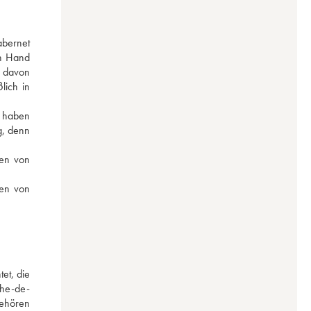
bernet 
n Hand 
 davon 
ich in 
 haben 
, denn 
en von 
en von 
t, die 
phe-de-
ehören 