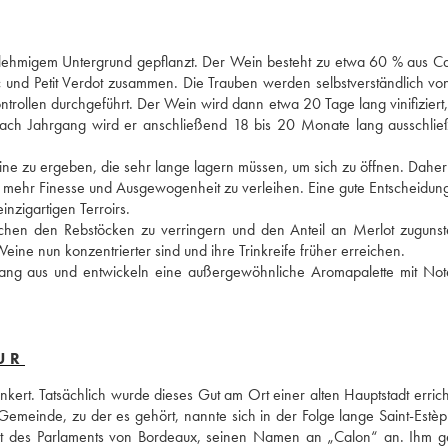
t lehmigem Untergrund gepflanzt. Der Wein besteht zu etwa 60 % aus Ca
c und Petit Verdot zusammen. Die Trauben werden selbstverständlich vo
trollen durchgeführt. Der Wein wird dann etwa 20 Tage lang vinifiziert,
ach Jahrgang wird er anschließend 18 bis 20 Monate lang ausschließl
eine zu ergeben, die sehr lange lagern müssen, um sich zu öffnen. Daher
 mehr Finesse und Ausgewogenheit zu verleihen. Eine gute Entscheidung
nzigartigen Terroirs. 
schen den Rebstöcken zu verringern und den Anteil an Merlot zugunst
ine nun konzentrierter sind und ihre Trinkreife früher erreichen. 
gang aus und entwickeln eine außergewöhnliche Aromapalette mit Not
UR
ert. Tatsächlich wurde dieses Gut am Ort einer alten Hauptstadt errichte
emeinde, zu der es gehört, nannte sich in der Folge lange Saint-Estè
nt des Parlaments von Bordeaux, seinen Namen an „Calon“ an. Ihm g