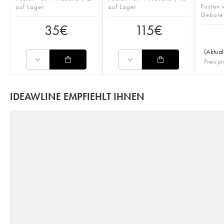
Posten 
auf Lager
auf Lager
Gebote
35
€
115
€
(
Aktual
Preis pr
IDEAWLINE EMPFIEHLT IHNEN