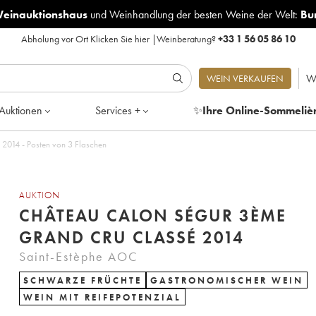
Weinauktionshaus
und
Weinhandlung der besten Weine der Welt:
Bu
Abholung vor Ort
Klicken Sie hier
|
Weinberatung?
+33 1 56 05 86 10
W
WEIN VERKAUFEN
Auktionen
Services +
✨
Ihre Online-Sommeliè
Château Calon Ségur 3ème Grand Cru Classé 2014 - Posten von 3 Flaschen
AUKTION
CHÂTEAU CALON SÉGUR 3ÈME
GRAND CRU CLASSÉ 2014
Saint-Estèphe AOC
SCHWARZE FRÜCHTE
GASTRONOMISCHER WEIN
WEIN MIT REIFEPOTENZIAL