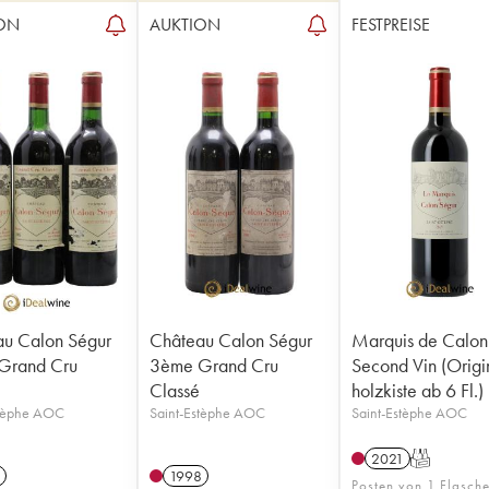
ON
AUKTION
FESTPREISE
u Calon Ségur
Château Calon Ségur
Marquis de Calon
Grand Cru
3ème Grand Cru
Second Vin (Origi
Classé
holzkiste ab 6 Fl.)
stèphe AOC
Saint-Estèphe AOC
Saint-Estèphe AOC
2021
T
1998
Posten von 1 Flasch