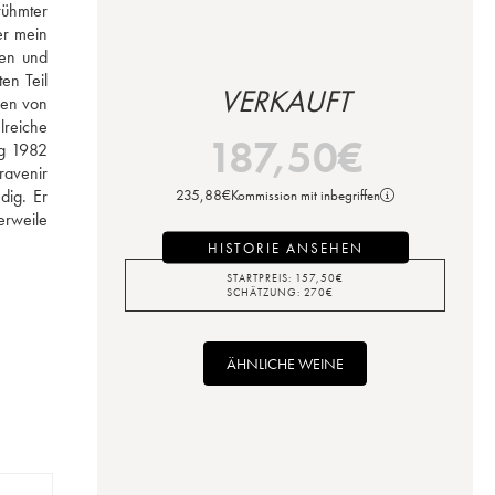
ühmter 
r mein 
en und 
n Teil 
VERKAUFT
en von 
reiche 
187,50
€
g 1982 
avenir 
ig. Er 
235,88
€
Kommission mit inbegriffen
rweile 
HISTORIE ANSEHEN
STARTPREIS:
157,50
€
SCHÄTZUNG:
270
€
ÄHNLICHE WEINE