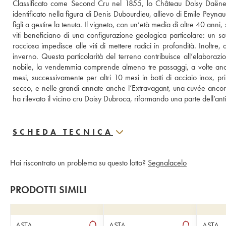
Classificato come Second Cru nel 1855, lo Château Doisy Daëne è
identificato nella figura di Denis Dubourdieu, allievo di Emile Peyna
figli a gestire la tenuta. Il vigneto, con un’età media di oltre 40 anni, 
viti beneficiano di una configurazione geologica particolare: un sotti
rocciosa impedisce alle viti di mettere radici in profondità. Inoltre, d
inverno. Questa particolarità del terreno contribuisce all’elaborazio
nobile, la vendemmia comprende almeno tre passaggi, a volte anche s
mesi, successivamente per altri 10 mesi in botti di acciaio inox, pr
secco, e nelle grandi annate anche l’Extravagant, una cuvée ancora
ha rilevato il vicino cru Doisy Dubroca, riformando una parte dell’ant
SCHEDA TECNICA
Hai riscontrato un problema su questo lotto?
Segnalacelo
PRODOTTI SIMILI
ASTA
ASTA
ASTA