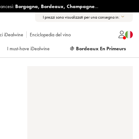
rancesi:
Borgogna
,
Bordeaux
,
Champagne
...
I prezzi sono visualizzati per una consegna in:
ici iDealwine
Enciclopedia del vino
I must-have iDealwine
🍇
Bordeaux En Primeurs