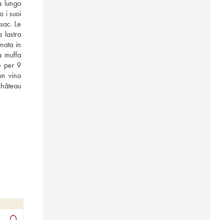
 lungo 
 i suoi 
sac. Le 
 lastra 
nata in 
a muffa 
 per 9 
n vino 
château 