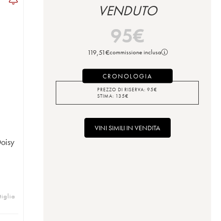
VENDUTO
95
€
119,51
€
commissione inclusa
CRONOLOGIA
PREZZO DI RISERVA:
95
€
STIMA:
135
€
VINI SIMILI IN VENDITA
Doisy
tiglia