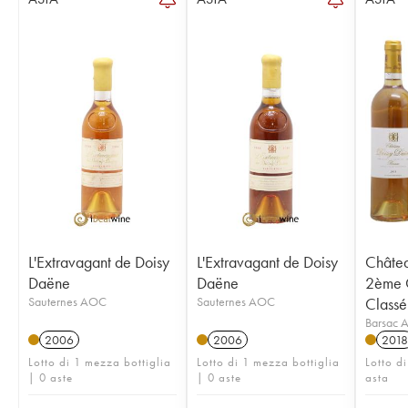
L'Extravagant de Doisy
L'Extravagant de Doisy
Châte
Daëne
Daëne
2ème 
Sauternes AOC
Sauternes AOC
Classé
Barsac
2006
2006
2018
Lotto di 1 mezza bottiglia
Lotto di 1 mezza bottiglia
Lotto di
| 0 aste
| 0 aste
asta