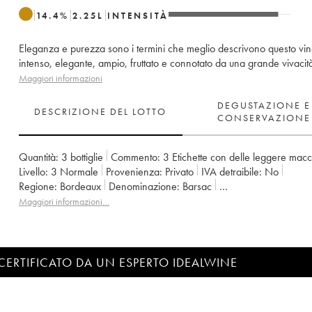
14.4
%
2.25
L
INTENSITÀ
Eleganza e purezza sono i termini che meglio descrivono questo vi
intenso, elegante, ampio, fruttato e connotato da una grande vivacit
Maggiori informazioni
DEGUSTAZIONE E
DESCRIZIONE DEL LOTTO
CONSERVAZIONE
Quantità:
3 bottiglie
Commento:
3 Etichette con delle leggere mac
Livello:
3
Normale
Provenienza:
privato
IVA detraibile:
no
Regione:
Bordeaux
Denominazione:
Barsac
Classificazione:
2ème Grand Cru Classé
Maggiori informazioni…
Proprietario:
Pierre et Denis Dubourdieu
CERTIFICATO DA UN ESPERTO IDEALWINE