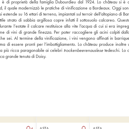
 di proprietà della famiglia Dubourdieu dal 1924. Lo château si è a
ud, il quale modernizzò le pratiche di vinificazione a Bordeaux. Oggi sono
si estende su 16 ettari di terreno, impiantati sul terroir dell’altopiano di Bar
le strato di sabbia argillosa copre infatti il sottosuolo calcareo. Questa
urante l’estate il calcare restituisce alla vite l’acqua di cui si era impreg
ne di vini di grande finezza. Per poter raccogliere gli acini colpiti dall
ei. Al termine della vinificazione, i vini vengono affinati in barrique
ima di essere pronti per l’imbottigliamento. Lo château produce inoltre u
 più ricca paragonabile ai celebri 
trockenbeerenauslese
 tedeschi. Lo 
ica grande tenuta di Doisy.
ASTA
ASTA
4