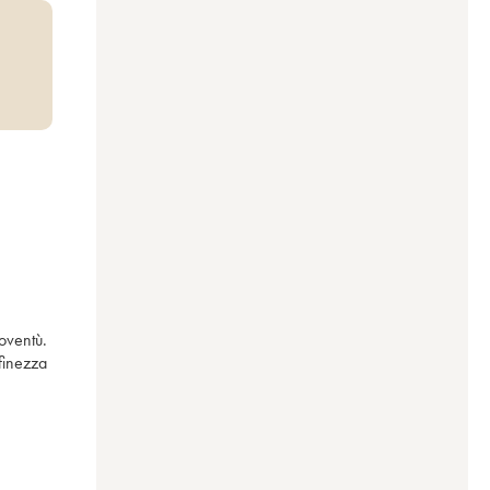
ventù. 
finezza 