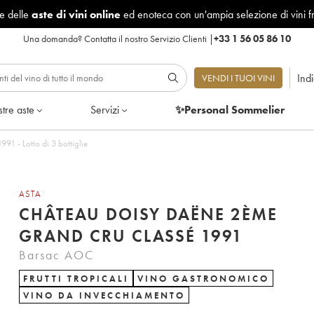
le delle
aste di vini online
ed enoteca con un'ampia selezione di vini f
Una domanda?
Contatta il nostro Servizio Clienti
|
+33 1 56 05 86 10
Ind
VENDI I TUOI VINI
tre aste
Servizi
✨Personal Sommelier
1 - Lotto di 3 bottiglie
ASTA
CHÂTEAU DOISY DAËNE 2ÈME
GRAND CRU CLASSÉ 1991
Barsac AOC
FRUTTI TROPICALI
VINO GASTRONOMICO
VINO DA INVECCHIAMENTO