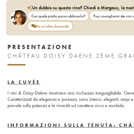
Un dubbio su questo vino? Chiedi a Margaux, la nost
Con quale piatto posso abbinarlo?
Puoi consigliarmi dei vini s
Ho un'altra domanda
PRESENTAZIONE
CHÂTEAU DOISY DAËNE 2ÈME GRA
LA CUVÉE
I vini di Doisy-Daëne mostrano una ricchezza ineguagliabile. Genera
Caratterizzati da eleganza e purezza, sono intensi, eleganti, ampi e fr
prevale sulla potenza e la vivacità sul carattere ricco e morbido.
INFORMAZIONI SULLA TENUTA: CHÂ