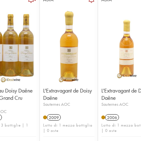
au Doisy Daëne
L'Extravagant de Doisy
L'Extravagant de 
Grand Cru
Daëne
Daëne
Sauternes AOC
Sauternes AOC
 AOC
2009
2006
 3 bottiglie | 1
Lotto di 1 mezza bottiglia
Lotto di 1 mezza bot
| 0 aste
| 0 aste