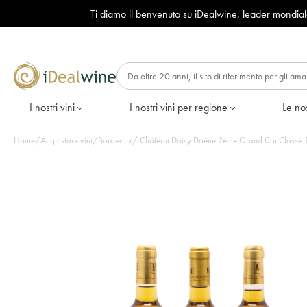
Ti diamo il benvenuto su iDealwine, leader mondia
I nostri vini
I nostri vini per regione
Le nos
Home
/
Acquistare vini
/
Bordeaux
/
Château Doisy Daëne 2ème Grand Cru Classé 199