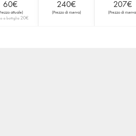
60
€
240
€
207
€
Prezzo attuale
)
(
Prezzo di riserva
)
(
Prezzo di riserva
20
€
o a bottiglia