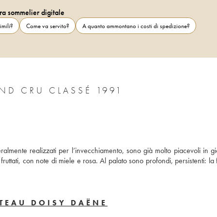
ra sommelier digitale
imili?
Come va servito?
A quanto ammontano i costi di spedizione?
ND CRU CLASSÉ 1991
lmente realizzati per l’invecchiamento, sono già molto piacevoli in gio
uttati, con note di miele e rosa. Al palato sono profondi, persistenti: la 
TEAU DOISY DAËNE