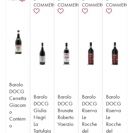
COMMERCE
COMMERCE
COMMERCE
COMMERCE
Barolo
DOCG
Barolo
Barolo
Barolo
Barolo
Cerretta
DOCG
DOCG
DOCG
DOCG
Giacom
Giulia
Brunate
Riserva
Riserva
o
Negri
Roberto
Le
Le
Contern
La
Voerzio
Rocche
Rocche
o
Tartufaia
del
del