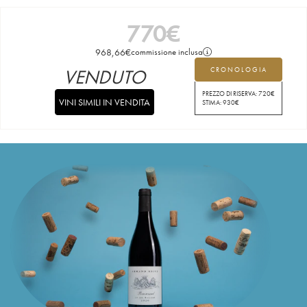
770
€
968,66
€
commissione inclusa
VENDUTO
CRONOLOGIA
PREZZO DI RISERVA:
720
€
VINI SIMILI IN VENDITA
STIMA:
930
€