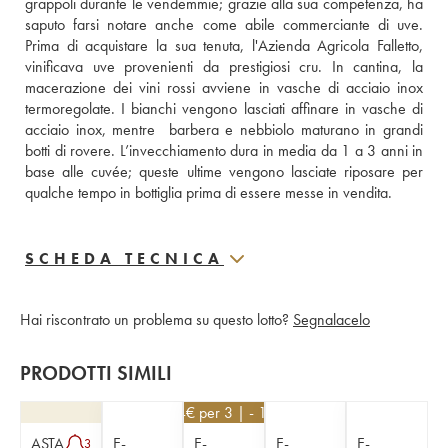
grappoli durante le vendemmie; grazie alla sua competenza, ha 
saputo farsi notare anche come abile commerciante di uve. 
Prima di acquistare la sua tenuta, l'Azienda Agricola Falletto, 
vinificava uve provenienti da prestigiosi cru. In cantina, la 
macerazione dei vini rossi avviene in vasche di acciaio inox 
termoregolate. I bianchi vengono lasciati affinare in vasche di 
acciaio inox, mentre  barbera e nebbiolo maturano in grandi 
botti di rovere. L’invecchiamento dura in media da 1 a 3 anni in 
base alle cuvée; queste ultime vengono lasciate riposare per 
qualche tempo in bottiglia prima di essere messe in vendita.
SCHEDA TECNICA
Hai riscontrato un problema su questo lotto?
Segnalacelo
PRODOTTI SIMILI
234
€
per 3 | - 10%
ASTA
E-
E-
E-
E-
3