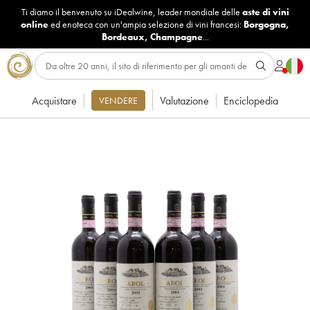
Ti diamo il benvenuto su iDealwine, leader mondiale delle
aste di vini
online
ed enoteca con un'ampia selezione di vini francesi:
Borgogna
,
Bordeaux
,
Champagne
...
Acquistare
Valutazione
Enciclopedia
VENDERE