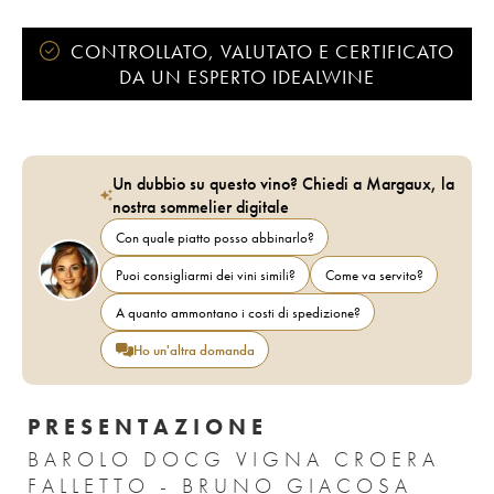
CONTROLLATO, VALUTATO E CERTIFICATO
DA UN ESPERTO IDEALWINE
Un dubbio su questo vino? Chiedi a Margaux, la
nostra sommelier digitale
Con quale piatto posso abbinarlo?
Puoi consigliarmi dei vini simili?
Come va servito?
A quanto ammontano i costi di spedizione?
Ho un'altra domanda
PRESENTAZIONE
BAROLO DOCG VIGNA CROERA
FALLETTO - BRUNO GIACOSA