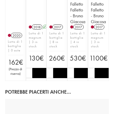
Falletto
Falletto
Falletto
Falletto
- Bruno
- Bruno
Giacosa
Giacosa
2018
A
2017
2017
2017
Lotto di 1
Lotto di 1
Lotto di 1
Lotto di 1
2020
magnum
bottiglia
bottiglia
magnum
Lotto di 1
| 3 in
| 8 in
| 4 in
| 3 in
bottiglia
stock
stock
stock
stock
| 0 aste
130
€
260
€
530
€
1100
€
162
€
(
Prezzo di
riserva
)
POTREBBE PIACERTI ANCHE…