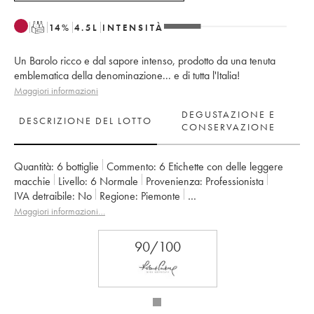
T
14
%
4.5
L
INTENSITÀ
Un Barolo ricco e dal sapore intenso, prodotto da una tenuta
emblematica della denominazione... e di tutta l'Italia!
Maggiori informazioni
DEGUSTAZIONE E
DESCRIZIONE DEL LOTTO
CONSERVAZIONE
Quantità:
6 bottiglie
Commento:
6 Etichette con delle leggere
macchie
Livello:
6
Normale
Provenienza:
professionista
IVA detraibile:
no
Regione:
Piemonte
Denominazione:
Barolo DOCG
Maggiori informazioni…
Proprietario:
Falletto - Bruno Giacosa
90/100