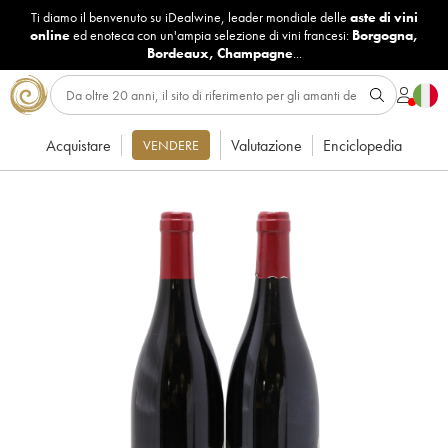
Ti diamo il benvenuto su iDealwine, leader mondiale delle
aste di vini
online
ed enoteca con un'ampia selezione di vini francesi:
Borgogna
,
Bordeaux
,
Champagne
...
Acquistare
Valutazione
Enciclopedia
VENDERE