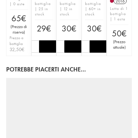
2016
bottiglia
bottiglia
bottiglia
| 0 aste
Lotto di 1
| 25 in
| 12 in
| 60+ in
bottiglia
stock
stock
stock
65
€
| 1 asta
29
€
30
€
30
€
(
Prezzo di
50
€
riserva
)
Prezzo a
(
Prezzo
bottiglia
attuale
)
32,50
€
POTREBBE PIACERTI ANCHE…