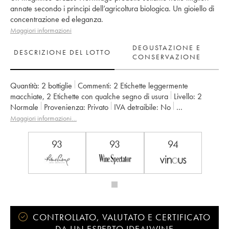
annate secondo i principi dell’agricoltura biologica. Un gioiello di
concentrazione ed eleganza.
Maggiori informazioni
DEGUSTAZIONE E
DESCRIZIONE DEL LOTTO
CONSERVAZIONE
Quantità:
2 bottiglie
Commenti:
2 Etichette leggermente
macchiate
,
2 Etichette con qualche segno di usura
Livello:
2
Normale
Provenienza:
privato
IVA detraibile:
no
Regione:
Valle del Rodano
Denominazione:
Crozes-Hermitage
Maggiori informazioni…
Proprietario:
Domaine Graillot
93
93
94
CONTROLLATO, VALUTATO E CERTIFICATO
DA UN ESPERTO IDEALWINE