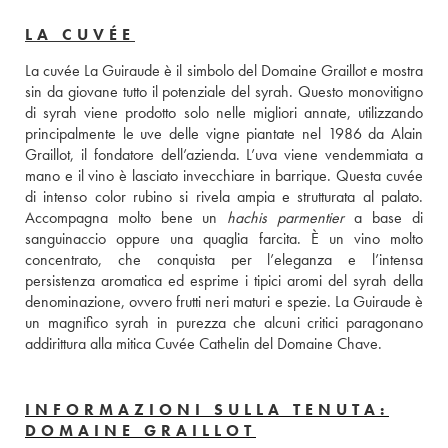
LA CUVÉE
La cuvée La Guiraude è il simbolo del Domaine Graillot e mostra 
sin da giovane tutto il potenziale del syrah. Questo monovitigno 
di syrah viene prodotto solo nelle migliori annate, utilizzando 
principalmente le uve delle vigne piantate nel 1986 da Alain 
Graillot, il fondatore dell’azienda. L’uva viene vendemmiata a 
mano e il vino è lasciato invecchiare in barrique. Questa cuvée 
di intenso color rubino si rivela ampia e strutturata al palato. 
Accompagna molto bene un 
hachis parmentier
 a base di 
sanguinaccio oppure una quaglia farcita. È un vino molto 
concentrato, che conquista per l’eleganza e l’intensa 
persistenza aromatica ed esprime i tipici aromi del syrah della 
denominazione, ovvero frutti neri maturi e spezie. La Guiraude è 
un magnifico syrah in purezza che alcuni critici paragonano 
addirittura alla mitica Cuvée Cathelin del Domaine Chave.
INFORMAZIONI SULLA TENUTA:
DOMAINE GRAILLOT