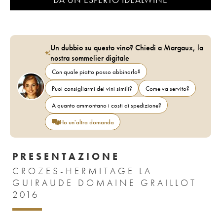
Un dubbio su questo vino? Chiedi a Margaux, la
nostra sommelier digitale
Con quale piatto posso abbinarlo?
Puoi consigliarmi dei vini simili?
Come va servito?
A quanto ammontano i costi di spedizione?
Ho un'altra domanda
PRESENTAZIONE
CROZES-HERMITAGE LA
GUIRAUDE DOMAINE GRAILLOT
2016