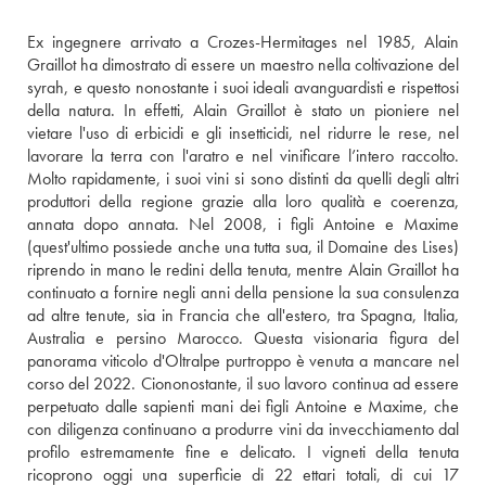
Ex ingegnere arrivato a Crozes-Hermitages nel 1985, Alain 
Graillot ha dimostrato di essere un maestro nella coltivazione del 
syrah, e questo nonostante i suoi ideali avanguardisti e rispettosi 
della natura. In effetti, Alain Graillot è stato un pioniere nel 
vietare l'uso di erbicidi e gli insetticidi, nel ridurre le rese, nel 
lavorare la terra con l'aratro e nel vinificare l’intero raccolto. 
Molto rapidamente, i suoi vini si sono distinti da quelli degli altri 
produttori della regione grazie alla loro qualità e coerenza, 
annata dopo annata. Nel 2008, i figli Antoine e Maxime 
(quest'ultimo possiede anche una tutta sua, il Domaine des Lises) 
riprendo in mano le redini della tenuta, mentre Alain Graillot ha 
continuato a fornire negli anni della pensione la sua consulenza 
ad altre tenute, sia in Francia che all'estero, tra Spagna, Italia, 
Australia e persino Marocco. Questa visionaria figura del 
panorama viticolo d'Oltralpe purtroppo è venuta a mancare nel 
corso del 2022. Ciononostante, il suo lavoro continua ad essere 
perpetuato dalle sapienti mani dei figli Antoine e Maxime, che 
con diligenza continuano a produrre vini da invecchiamento dal 
profilo estremamente fine e delicato. I vigneti della tenuta 
ricoprono oggi una superficie di 22 ettari totali, di cui 17 