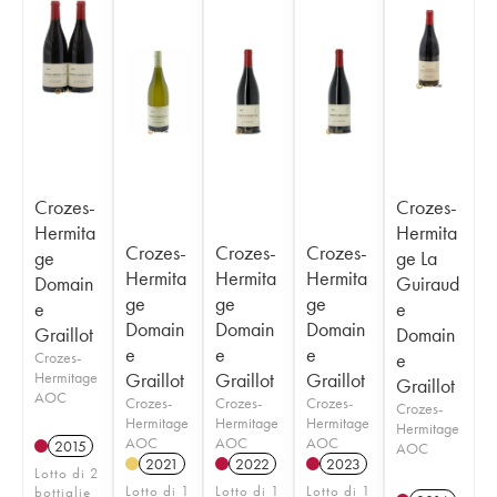
Crozes-
Crozes-
Hermita
Hermita
Crozes-
Crozes-
Crozes-
ge
ge La
Hermita
Hermita
Hermita
Domain
Guiraud
ge
ge
ge
e
e
Domain
Domain
Domain
Graillot
Domain
e
e
e
Crozes-
e
Hermitage
Graillot
Graillot
Graillot
Graillot
AOC
Crozes-
Crozes-
Crozes-
Crozes-
Hermitage
Hermitage
Hermitage
Hermitage
AOC
AOC
AOC
2015
AOC
2021
2022
2023
Lotto di 2
Lotto di 1
Lotto di 1
Lotto di 1
bottiglie