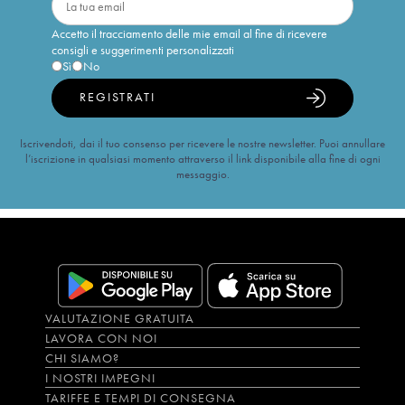
Accetto il tracciamento delle mie email al fine di ricevere
consigli e suggerimenti personalizzati
Sì
No
REGISTRATI
Iscrivendoti, dai il tuo consenso per ricevere le nostre newsletter. Puoi annullare
l’iscrizione in qualsiasi momento attraverso il link disponibile alla fine di ogni
messaggio.
VALUTAZIONE GRATUITA
LAVORA CON NOI
CHI SIAMO?
I NOSTRI IMPEGNI
TARIFFE E TEMPI DI CONSEGNA