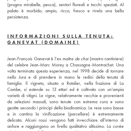
(prugna mirabelle, pesca), sentori floreali e tocchi speziati. Al 
palato è morbido, ampio, ricco, fresco e rivela una bella 
persistenza.
INFORMAZIONI SULLA TENUTA:
GANEVAT (DOMAINE)
Jean-François Ganevat è l’ex 
maître de chai
 (mastro cantiniere) 
del celebre Jean-Marc Morey a Chassagne-Montrachet. Una 
volta terminata questa esperienza, nel 1998 decide di tornare 
nello Jura e di prendere in mano le redini della tenuta di 
famiglia. Il vigneto, situato a Rotalier, nella frazione di La 
Combe, si estende su 13 ettari ed è coltivato con un'ampia 
varietà di vitigni. Le vigne, relativamente vecchie e provenienti 
da selezioni massali, sono tenute con estrema cura e sono 
gestite secondo i principi della biodinamica. Le rese sono basse 
e in cantina la vinificazione (parcellare) è estremamente 
delicata. Alcuni rossi vengono fatti invecchiare all’interno di 
anfore e raggiungono un livello qualitativo altissimo. La cuvée 