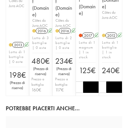
Côtes du
t
t
Jura AOC
(Domain
e)
(Domain
(Domain
e)
Côtes du
e)
e)
Jura AOC
Côtes du
Côtes du
Jura AOC
Jura AOC
2016
A
K
2016
A
K
2017
A
K
2012
A
Lotto di 3
Lotto di 2
Lotto di 1
Lotto di 1
bottiglie
bottiglie
2013
A
K
magnum
bottiglia
| 0 aste
| 0 aste
Lotto di 1
| 1 in
| 1 in
bottiglia
stock
stock
480
€
234
€
| 0 aste
125
€
240
€
(
Prezzo di
(
Prezzo di
198
€
riserva
)
riserva
)
Prezzo a
Prezzo a
(
Prezzo di
bottiglia
bottiglia
riserva
)
160
€
117
€
POTREBBE PIACERTI ANCHE…