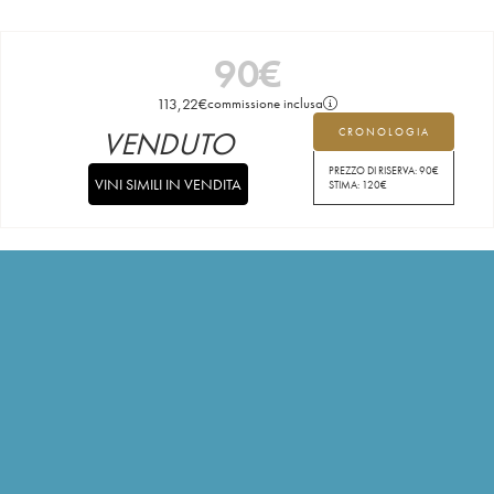
90
€
113,22
€
commissione inclusa
VENDUTO
CRONOLOGIA
PREZZO DI RISERVA:
90
€
VINI SIMILI IN VENDITA
STIMA:
120
€