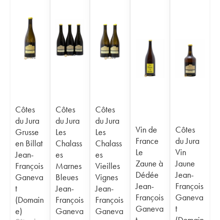
Côtes
Côtes
Côtes
du Jura
du Jura
du Jura
Vin de
Côtes
Grusse
Les
Les
France
du Jura
en Billat
Chalass
Chalass
Le
Vin
Jean-
es
es
Zaune à
Jaune
François
Marnes
Vieilles
Dédée
Jean-
Ganeva
Bleues
Vignes
Jean-
François
t
Jean-
Jean-
François
Ganeva
(Domain
François
François
Ganeva
t
e)
Ganeva
Ganeva
t
(Domain