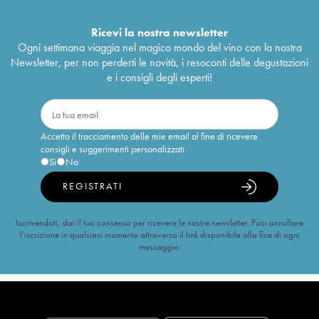
Ricevi la nostra newsletter
Ogni settimana viaggia nel magico mondo del vino con la nostra
Newsletter, per non perderti le novità, i resoconti delle degustazioni
e i consigli degli esperti!
Accetto il tracciamento delle mie email al fine di ricevere
consigli e suggerimenti personalizzati
Sì
No
REGISTRATI
Iscrivendoti, dai il tuo consenso per ricevere le nostre newsletter. Puoi annullare
l’iscrizione in qualsiasi momento attraverso il link disponibile alla fine di ogni
messaggio.