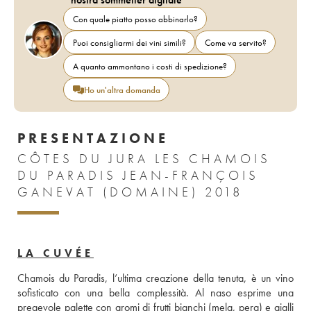
Con quale piatto posso abbinarlo?
Puoi consigliarmi dei vini simili?
Come va servito?
A quanto ammontano i costi di spedizione?
Ho un'altra domanda
PRESENTAZIONE
CÔTES DU JURA LES CHAMOIS
DU PARADIS JEAN-FRANÇOIS
GANEVAT (DOMAINE) 2018
LA CUVÉE
Chamois du Paradis, l’ultima creazione della tenuta, è un vino 
sofisticato con una bella complessità. Al naso esprime una 
pregevole palette con aromi di frutti bianchi (mela, pera) e gialli 