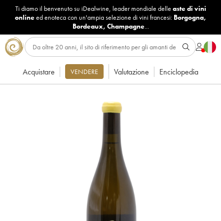
Ti diamo il benvenuto su iDealwine, leader mondiale delle
aste di vini
online
ed enoteca con un'ampia selezione di vini francesi:
Borgogna
,
Bordeaux
,
Champagne
...
Acquistare
Valutazione
Enciclopedia
VENDERE