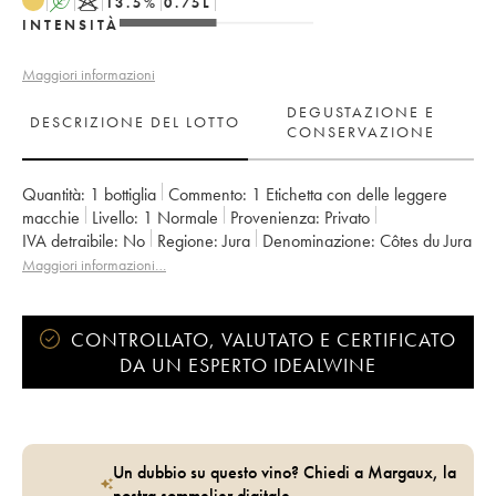
A
K
13.5
%
0.75
L
INTENSITÀ
Maggiori informazioni
DEGUSTAZIONE E
DESCRIZIONE DEL LOTTO
CONSERVAZIONE
Quantità:
1 bottiglia
Commento:
1 Etichetta con delle leggere
macchie
Livello:
1
Normale
Provenienza:
privato
IVA detraibile:
no
Regione:
Jura
Denominazione:
Côtes du Jura
Proprietario:
Jean-François Ganevat (Domaine)
Maggiori informazioni…
CONTROLLATO, VALUTATO E CERTIFICATO
DA UN ESPERTO IDEALWINE
Un dubbio su questo vino? Chiedi a Margaux, la
nostra sommelier digitale