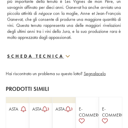
più importante della tenuta è Les Vignes de mon Père, un 
savagnin affinato per dieci anni. Ganevat ha anche avviato una 
piccola attività di 
négoce
 con la moglie, Anne et Jean-François 
Ganevat, che gli consente di produrre una maggiore quantità di 
vini. Questa tenuta rappresenta una delle maggiori rivelazioni 
degli ultimi anni tra i vini dello Jura, e la sua produzione rara è 
molto apprezzata dagli appassionati.
SCHEDA TECNICA
Hai riscontrato un problema su questo lotto?
Segnalacelo
PRODOTTI SIMILI
ASTA
ASTA
ASTA
E-
E-
3
3
COMMERCE
COMMERCE