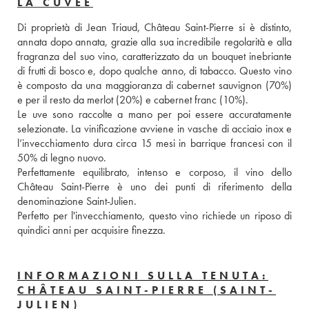
LA CUVÉE
Di proprietà di Jean Triaud, Château Saint-Pierre si è distinto, 
annata dopo annata, grazie alla sua incredibile regolarità e alla 
fragranza del suo vino, caratterizzato da un bouquet inebriante 
di frutti di bosco e, dopo qualche anno, di tabacco. Questo vino 
è composto da una maggioranza di cabernet sauvignon (70%) 
e per il resto da merlot (20%) e cabernet franc (10%). 
Le uve sono raccolte a mano per poi essere accuratamente 
selezionate. La vinificazione avviene in vasche di acciaio inox e 
l’invecchiamento dura circa 15 mesi in barrique francesi con il 
50% di legno nuovo. 
Perfettamente equilibrato, intenso e corposo, il vino dello 
Château Saint-Pierre è uno dei punti di riferimento della 
denominazione Saint-Julien. 
Perfetto per l'invecchiamento, questo vino richiede un riposo di 
quindici anni per acquisire finezza.
INFORMAZIONI SULLA TENUTA:
CHÂTEAU SAINT-PIERRE (SAINT-
JULIEN)