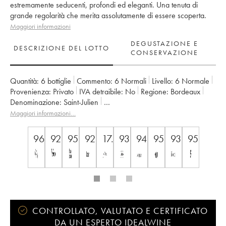
estremamente seducenti, profondi ed eleganti. Una tenuta di
grande regolarità che merita assolutamente di essere scoperta.
Maggiori informazioni
DEGUSTAZIONE E
DESCRIZIONE DEL LOTTO
CONSERVAZIONE
Quantità:
6 bottiglie
Commento:
6 Normali
Livello:
6
Normale
Provenienza:
privato
IVA detraibile:
no
Regione:
Bordeaux
Denominazione:
Saint-Julien
Classificazione:
4ème Grand Cru Classé
Maggiori informazioni…
Proprietario:
Françoise Triaud
96
92
95
92
17.5
93
94
95
93
95
CONTROLLATO, VALUTATO E CERTIFICATO
DA UN ESPERTO IDEALWINE