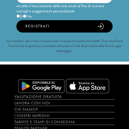
Accetto il tracciamento delle mie email al fine di ricevere
consigli e suggerimenti personalizzati
Sì
No
REGISTRATI
Iscrivendoti, dai il tuo consenso per ricevere le nostre newsletter. Puoi annullare
l’iscrizione in qualsiasi momento attraverso il link disponibile alla fine di ogni
messaggio.
VALUTAZIONE GRATUITA
LAVORA CON NOI
CHI SIAMO?
I NOSTRI IMPEGNI
TARIFFE E TEMPI DI CONSEGNA
TENUTE PARTNER