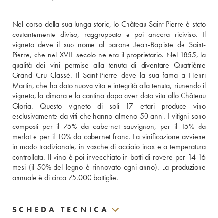
Nel corso della sua lunga storia, lo Château Saint-Pierre è stato 
costantemente diviso, raggruppato e poi ancora ridiviso. Il 
vigneto deve il suo nome al barone Jean-Baptiste de Saint-
Pierre, che nel XVIII secolo ne era il proprietario. Nel 1855, la 
qualità dei vini permise alla tenuta di diventare Quatrième 
Grand Cru Classé. Il Saint-Pierre deve la sua fama a Henri 
Martin, che ha dato nuova vita e integrità alla tenuta, riunendo il 
vigneto, la dimora e la cantina dopo aver dato vita allo Château 
Gloria. Questo vigneto di soli 17 ettari produce vino 
esclusivamente da viti che hanno almeno 50 anni. I vitigni sono 
composti per il 75% da cabernet sauvignon, per il 15% da 
merlot e per il 10% da cabernet franc. La vinificazione avviene 
in modo tradizionale, in vasche di acciaio inox e a temperatura 
controllata. Il vino è poi invecchiato in botti di rovere per 14-16 
mesi (il 50% del legno è rinnovato ogni anno). La produzione 
annuale è di circa 75.000 bottiglie.
SCHEDA TECNICA