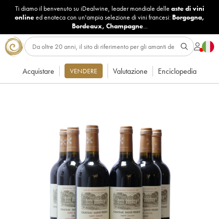
Ti diamo il benvenuto su iDealwine, leader mondiale delle
aste di vini
online
ed enoteca con un'ampia selezione di vini francesi:
Borgogna
,
Bordeaux
,
Champagne
...
Acquistare
Valutazione
Enciclopedia
VENDERE