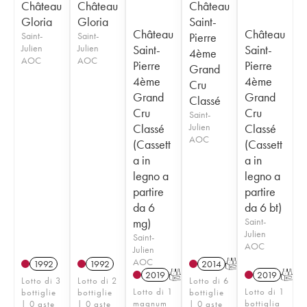
Château
Château
Château
Gloria
Gloria
Saint-
Château
Château
Saint-
Saint-
Pierre
Julien
Julien
Saint-
Saint-
4ème
AOC
AOC
Pierre
Pierre
Grand
4ème
4ème
Cru
Grand
Grand
Classé
Cru
Cru
Saint-
Classé
Julien
Classé
AOC
(Cassett
(Cassett
a in
a in
legno a
legno a
partire
partire
da 6
da 6 bt)
mg)
Saint-
Julien
Saint-
AOC
Julien
AOC
1992
1992
2014
T
2019
T
2019
T
Lotto di 3
Lotto di 2
Lotto di 6
Lotto di 1
Lotto di 1
bottiglie
bottiglie
bottiglie
magnum
bottiglia
| 0 aste
| 0 aste
| 0 aste