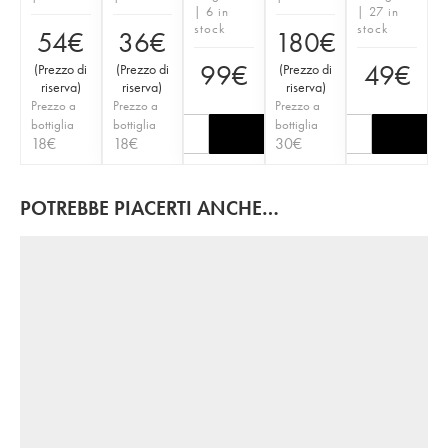
| 6 in
| 27 in
stock
stock
54
€
36
€
180
€
99
€
49
€
(
Prezzo di
(
Prezzo di
(
Prezzo di
riserva
)
riserva
)
riserva
)
Prezzo a
Prezzo a
Prezzo a
bottiglia
bottiglia
bottiglia
18
€
18
€
30
€
POTREBBE PIACERTI ANCHE…