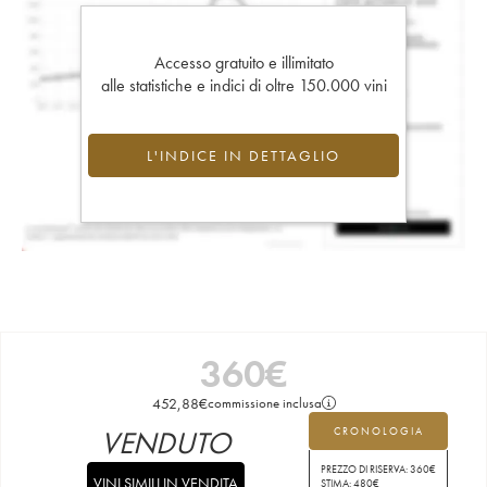
Accesso gratuito e illimitato
alle statistiche e indici di oltre 150.000 vini
L'INDICE IN DETTAGLIO
360
€
452,88
€
commissione inclusa
VENDUTO
CRONOLOGIA
PREZZO DI RISERVA:
360
€
VINI SIMILI IN VENDITA
STIMA:
480
€