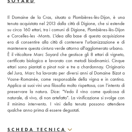
SOYARD
Il Domaine de la Cras, situato a Plombières-lès-Dijon, è una 
tenuta acquistata nel 2013 dalla città di Digione, che si estende 
su circa 160 ettari, tra i comuni di Digione, Plombières-lès-Dijon 
e Corcelles-les -Monts. L'idea alla base di questa acquisizione 
era di consentire alla città di contenere l'urbanizzazione e di 
mantenere questa cintura verde attorno all'agglomerato urbano. 
È il viticoltore Marc Soyard che gestisce gli 8 ettari di vigneto, 
certificato biologico e lavorato con metodi biodinamici. Cinque 
ettari sono piantati a pinot noir e tre a chardonnay. Originario 
del Jura, Marc ha lavorato per diversi anni al Domaine Bizot a 
Vosne-Romanée, come responsabile della vigna e in cantina. 
Applica ai suoi vini una filosofia molto rispettosa, con l’intento di 
preservare la natura. Dice: "Vedo il vino come qualcosa di 
naturale, di vivo, di non artefatto". La vinificazione si svolge con 
il minimo intervento. I vini della tenuta possono attendere 
qualche anno prima di essere degustati.
SCHEDA TECNICA