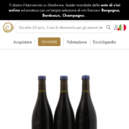
Ti diamo il benvenuto su iDealwine, leader mondiale delle
aste di vini
online
ed enoteca con un'ampia selezione di vini francesi:
Borgogna
,
Bordeaux
,
Champagne
...
Acquistare
Valutazione
Enciclopedia
VENDERE