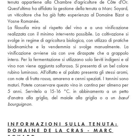
tenuta appartiene alla Chambre d'agriculture de Côte d'Or. 
Quest'ultima ha affidato la gestione della tenuta a Marc Soyard, 
un viticoltore che ha già fatto esperienza al Domaine Bizot a 
Vosne Romanée. 
La filosofia mira al rispetto del vino e a una vinificazione 
realizzata con il minimo intervento possibile. La coltivazione si 
svolge in regime di agricoltura biologica, con utilizzo di pratiche 
biodinamiche e la vendemmia si svolge manualmente. La 
vinificazione avviene sia con uve diraspate che a grappolo 
intero. Per la fermentazione si utilizzano solo lieviti indigeni e al 
vino non viene aggiunta solforosa. Si presenta di un bel colore 
rubino luminoso. All’olfatto e al palato presenta gli stessi aromi, 
con note di frutta rossa, amarena e cenni speziati. I tannini sono 
maturi. Potete conservare questo vino in cantina per almeno per 
5 anni. Servitelo a 15-16 °C. in abbinamento a un petto 
d'anatra alla griglia, del maiale alla griglia o a un 
bœuf 
bourguignon
.
INFORMAZIONI SULLA TENUTA:
DOMAINE DE LA CRAS - MARC