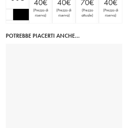
40
€
40
€
70
€
40
€
(
Prezzo di
(
Prezzo di
(
Prezzo
(
Prezzo di
riserva
)
riserva
)
attuale
)
riserva
)
POTREBBE PIACERTI ANCHE…