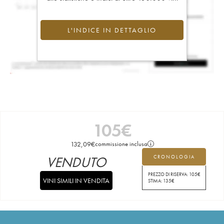
L'INDICE IN DETTAGLIO
105
€
132,09
€
commissione inclusa
VENDUTO
CRONOLOGIA
PREZZO DI RISERVA:
105
€
VINI SIMILI IN VENDITA
STIMA:
135
€