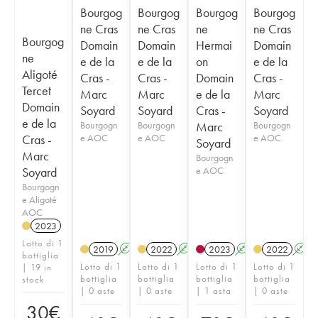
Bourgog
Bourgog
Bourgog
Bourgog
ne Cras
ne Cras
ne
ne Cras
Bourgog
Domain
Domain
Hermai
Domain
ne
e de la
e de la
on
e de la
Aligoté
Cras -
Cras -
Domain
Cras -
Tercet
Marc
Marc
e de la
Marc
Domain
Soyard
Soyard
Cras -
Soyard
e de la
Bourgogn
Bourgogn
Marc
Bourgogn
Cras -
e AOC
e AOC
e AOC
Soyard
Marc
Bourgogn
Soyard
e AOC
Bourgogn
e Aligoté
AOC
2023
Lotto di 1
2019
A
K
2022
A
K
2023
A
K
2022
A
bottiglia
Lotto di 1
Lotto di 1
Lotto di 1
Lotto di 1
| 19 in
bottiglia
bottiglia
bottiglia
bottiglia
stock
| 0 aste
| 0 aste
| 1 asta
| 0 aste
30
€