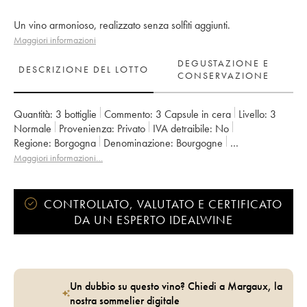
Un vino armonioso, realizzato senza solfiti aggiunti.
Maggiori informazioni
DEGUSTAZIONE E
DESCRIZIONE DEL LOTTO
CONSERVAZIONE
Quantità:
3 bottiglie
Commento:
3 Capsule in cera
Livello:
3
Normale
Provenienza:
privato
IVA detraibile:
no
Regione:
Borgogna
Denominazione:
Bourgogne
Proprietario:
Domaine de la Cras - Marc Soyard
Maggiori informazioni…
CONTROLLATO, VALUTATO E CERTIFICATO
DA UN ESPERTO IDEALWINE
Un dubbio su questo vino? Chiedi a Margaux, la
nostra sommelier digitale