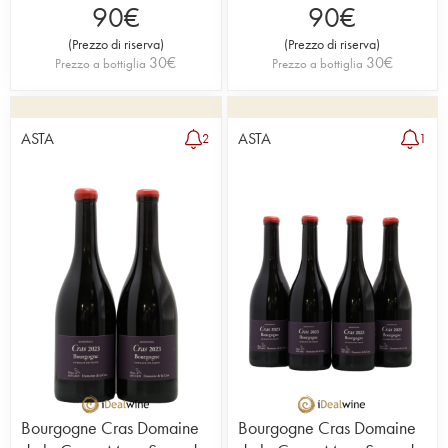
90
€
90
€
(
Prezzo di riserva
)
(
Prezzo di riserva
)
30
€
30
€
Prezzo a bottiglia
Prezzo a bottiglia
ASTA
ASTA
2
1
Bourgogne Cras Domaine
Bourgogne Cras Domaine