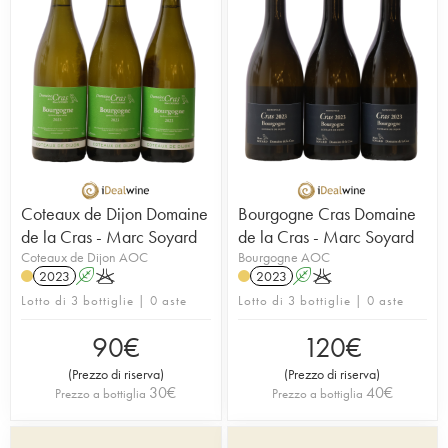
Coteaux de Dijon Domaine
Bourgogne Cras Domaine
de la Cras - Marc Soyard
de la Cras - Marc Soyard
Coteaux de Dijon AOC
Bourgogne AOC
2023
A
K
2023
A
K
Lotto di 3 bottiglie | 0 aste
Lotto di 3 bottiglie | 0 aste
90
€
120
€
(
Prezzo di riserva
)
(
Prezzo di riserva
)
30
€
40
€
Prezzo a bottiglia
Prezzo a bottiglia