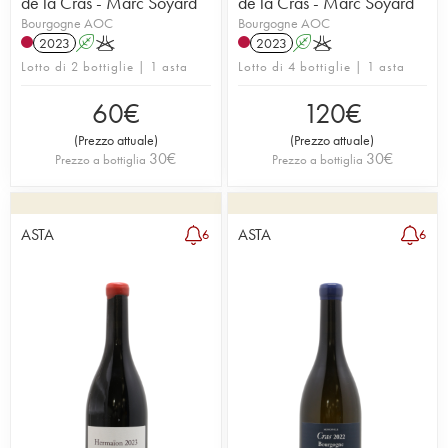
de la Cras - Marc Soyard
de la Cras - Marc Soyard
Bourgogne AOC
Bourgogne AOC
2023
A
K
2023
A
K
Lotto di 2 bottiglie | 1 asta
Lotto di 4 bottiglie | 1 asta
60
€
120
€
(
Prezzo attuale
)
(
Prezzo attuale
)
30
€
30
€
Prezzo a bottiglia
Prezzo a bottiglia
ASTA
ASTA
6
6