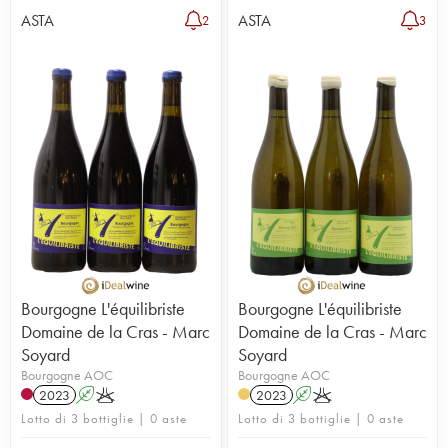
ASTA
ASTA
2
3
Bourgogne L'équilibriste
Bourgogne L'équilibriste
Domaine de la Cras - Marc
Domaine de la Cras - Marc
Soyard
Soyard
Bourgogne AOC
Bourgogne AOC
2023
A
K
2023
A
K
Lotto di 3 bottiglie | 0 aste
Lotto di 3 bottiglie | 0 aste