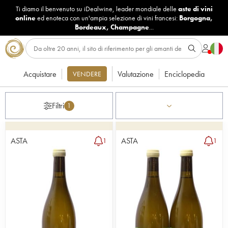
Ti diamo il benvenuto su iDealwine, leader mondiale delle
aste di vini
online
ed enoteca con un'ampia selezione di vini francesi:
Borgogna
,
Bordeaux
,
Champagne
...
Acquistare
Valutazione
Enciclopedia
VENDERE
Filtri
1
ASTA
ASTA
1
1