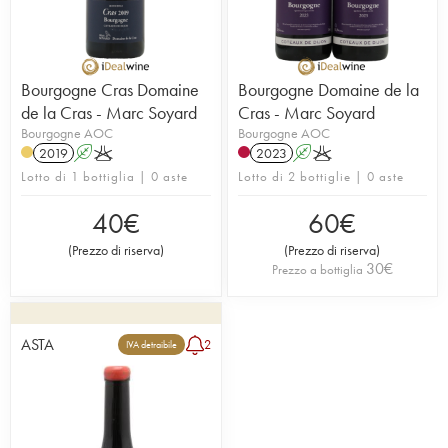
Bourgogne Cras Domaine
Bourgogne Domaine de la
de la Cras - Marc Soyard
Cras - Marc Soyard
Bourgogne AOC
Bourgogne AOC
2019
A
K
2023
A
K
Lotto di 1 bottiglia | 0 aste
Lotto di 2 bottiglie | 0 aste
40
€
60
€
(
Prezzo di riserva
)
(
Prezzo di riserva
)
30
€
Prezzo a bottiglia
ASTA
2
IVA detraibile