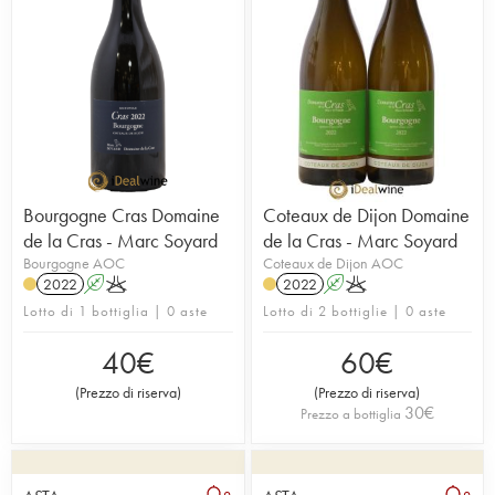
Bourgogne Cras Domaine
Coteaux de Dijon Domaine
de la Cras - Marc Soyard
de la Cras - Marc Soyard
Bourgogne AOC
Coteaux de Dijon AOC
2022
A
K
2022
A
K
Lotto di 1 bottiglia | 0 aste
Lotto di 2 bottiglie | 0 aste
40
€
60
€
(
Prezzo di riserva
)
(
Prezzo di riserva
)
30
€
Prezzo a bottiglia