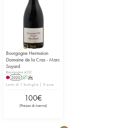
Bourgogne Hermaion
Domaine de la Cras - Marc
Soyard
Bourgogne AOC
2020
A
K
Lotto di 1 bottiglia | 0 aste
100
€
(
Prezzo di riserva
)