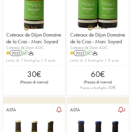
Coteaux de Dijon Domaine
Coteaux de Dijon Domaine
de la Cras - Marc Soyard
de la Cras - Marc Soyard
Coteaux de Dijon AOC
Coteaux de Dijon AOC
2023
A
K
2023
A
K
Lotto di 1 bottiglia | 0 aste
Lotto di 2 bottiglie | 0 aste
30
€
60
€
(
Prezzo di riserva
)
(
Prezzo di riserva
)
30
€
Prezzo a bottiglia
ASTA
ASTA
2