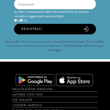
Accetto il tracciamento delle mie email al fine di ricevere
consigli e suggerimenti personalizzati
Sì
No
REGISTRATI
Iscrivendoti, dai il tuo consenso per ricevere le nostre newsletter. Puoi annullare
l’iscrizione in qualsiasi momento attraverso il link disponibile alla fine di ogni
messaggio.
VALUTAZIONE GRATUITA
LAVORA CON NOI
CHI SIAMO?
I NOSTRI IMPEGNI