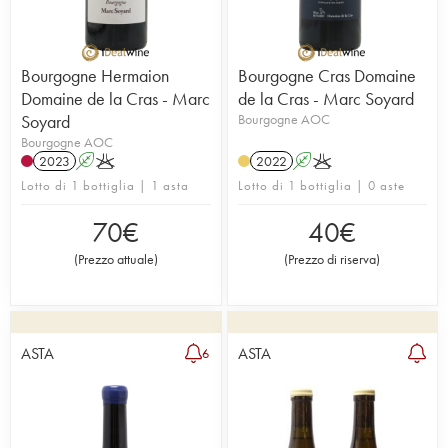
Bourgogne Hermaion
Bourgogne Cras Domaine
Domaine de la Cras - Marc
de la Cras - Marc Soyard
Soyard
Bourgogne AOC
Bourgogne AOC
2023
A
K
2022
A
K
Lotto di 1 bottiglia | 1 asta
Lotto di 1 bottiglia | 0 aste
70
€
40
€
(
Prezzo attuale
)
(
Prezzo di riserva
)
ASTA
ASTA
6