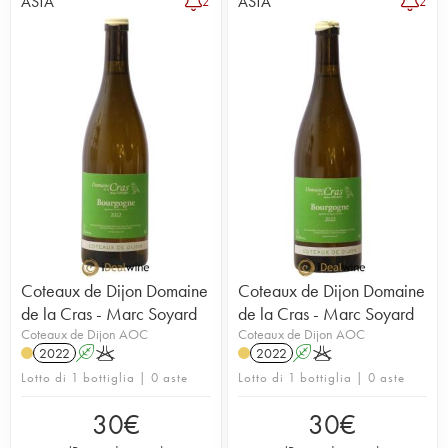
ASTA
ASTA
2
2
Coteaux de Dijon Domaine
Coteaux de Dijon Domaine
de la Cras - Marc Soyard
de la Cras - Marc Soyard
Coteaux de Dijon AOC
Coteaux de Dijon AOC
2022
A
K
2022
A
K
Lotto di 1 bottiglia | 0 aste
Lotto di 1 bottiglia | 0 aste
30
€
30
€