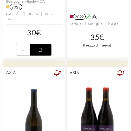
Bourgogne Aligoté AOC
2023
Lotto di 1 bottiglia | 19 in
2022
A
K
stock
Lotto di 1 bottiglia | 0 aste
30
€
35
€
(
Prezzo di riserva
)
ASTA
ASTA
7
1