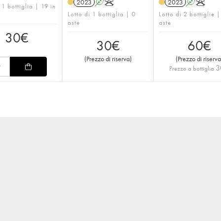
2023
A
K
2023
A
K
 1 bottiglia | 19 in
Lotto di 1 bottiglia | 0
Lotto di 2 bottiglie |
aste
aste
30
€
30
€
60
€
(
Prezzo di riserva
)
(
Prezzo di riserva
3
Prezzo a bottiglia