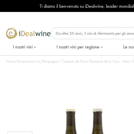
Ti diamo il benvenuto su iDealwine, leader mondia
I nostri vini
I nostri vini per regione
Le nos
Home
/
Acquistare vini
/
Borgogna
/
Coteaux de Dijon Domaine de la Cras - Marc So