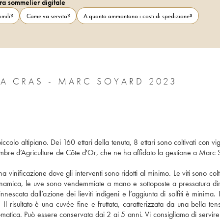
ra sommelier digitale
imili?
Come va servito?
A quanto ammontano i costi di spedizione?
A CRAS - MARC SOYARD 2023
colo altipiano. Dei 160 ettari della tenuta, 8 ettari sono coltivati con vi
ambre d’Agriculture de Côte d'Or, che ne ha affidato la gestione a Marc S
vinificazione dove gli interventi sono ridotti al minimo. Le viti sono colti
dinamica, le uve sono vendemmiate a mano e sottoposte a pressatura diret
ata dall’azione dei lieviti indigeni e l’aggiunta di solfiti è minima. In
Il risultato è una cuvée fine e fruttata, caratterizzata da una bella ten
atica. Può essere conservata dai 2 ai 5 anni. Vi consigliamo di servire 