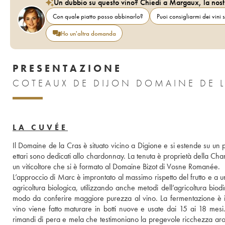
Un dubbio su questo vino? Chiedi a Margaux, la nost
Con quale piatto posso abbinarlo?
Puoi consigliarmi dei vini s
Ho un'altra domanda
PRESENTAZIONE
COTEAUX DE DIJON DOMAINE DE L
LA CUVÉE
Il Domaine de la Cras è situato vicino a Digione e si estende su un pic
ettari sono dedicati allo chardonnay. La tenuta è proprietà della Ch
un viticoltore che si è formato al Domaine Bizot di Vosne Romanée. 
L’approccio di Marc è improntato al massimo rispetto del frutto e a una 
agricoltura biologica, utilizzando anche metodi dell’agricoltura bio
modo da conferire maggiore purezza al vino. La fermentazione è innesc
vino viene fatto maturare in botti nuove e usate dai 15 ai 18 mesi. 
rimandi di pera e mela che testimoniano la pregevole ricchezza arom