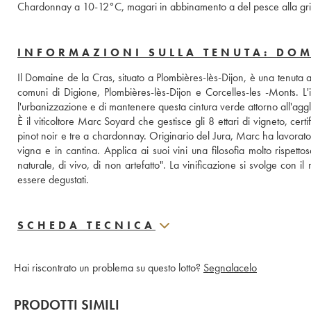
Chardonnay a 10-12°C, magari in abbinamento a del pesce alla grig
INFORMAZIONI SULLA TENUTA: DOM
Il Domaine de la Cras, situato a Plombières-lès-Dijon, è una tenuta acq
comuni di Digione, Plombières-lès-Dijon e Corcelles-les -Monts. L'i
l'urbanizzazione e di mantenere questa cintura verde attorno all'ag
È il viticoltore Marc Soyard che gestisce gli 8 ettari di vigneto, cert
pinot noir e tre a chardonnay. Originario del Jura, Marc ha lavora
vigna e in cantina. Applica ai suoi vini una filosofia molto rispett
naturale, di vivo, di non artefatto". La vinificazione si svolge con 
essere degustati.
SCHEDA TECNICA
Hai riscontrato un problema su questo lotto?
Segnalacelo
PRODOTTI SIMILI