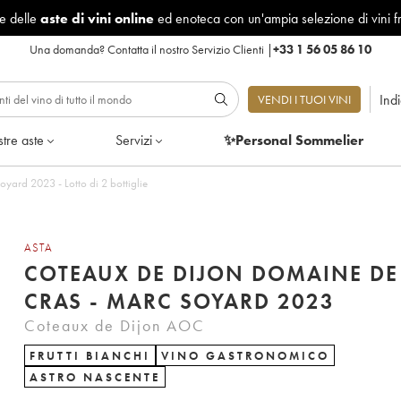
le delle
aste di vini online
ed enoteca con un'ampia selezione di vini f
Una domanda?
Contatta il nostro Servizio Clienti
|
+33 1 56 05 86 10
Ind
VENDI I TUOI VINI
tre aste
Servizi
✨Personal Sommelier
yard 2023 - Lotto di 2 bottiglie
ASTA
COTEAUX DE DIJON DOMAINE DE
CRAS - MARC SOYARD 2023
Coteaux de Dijon AOC
FRUTTI BIANCHI
VINO GASTRONOMICO
ASTRO NASCENTE