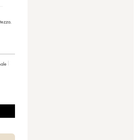
atezza.
ale