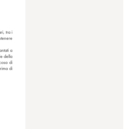
, tra i 
tenere 
ntati a 
 della 
cosa di 
rima di 