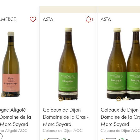
MMERCE
ASTA
ASTA
1
gne Aligoté
Coteaux de Dijon
Coteaux de Dijon
 Domaine de la
Domaine de la Cras -
Domaine de la Cra
 Marc Soyard
Marc Soyard
Marc Soyard
ne Aligoté AOC
Coteaux de Dijon AOC
Coteaux de Dijon AO
3