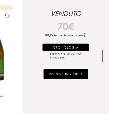
VENDUTO
70
€
88,06
€
commissione inclusa
CRONOLOGIA
PREZZO DI RISERVA:
60
€
STIMA:
80
€
VINI SIMILI IN VENDITA
s -
C