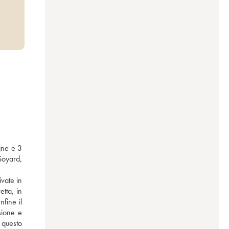
gne e 3 
oyard, 
vate in 
ta, in 
fine il 
sione e 
questo 