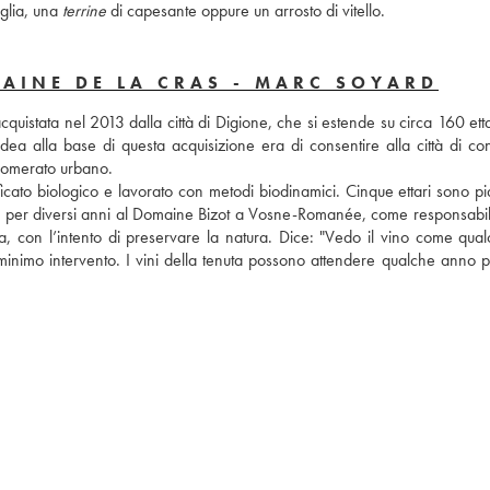
lia, una 
terrine
 di capesante oppure un arrosto di vitello.
AINE DE LA CRAS - MARC SOYARD
uistata nel 2013 dalla città di Digione, che si estende su circa 160 ettari
dea alla base di questa acquisizione era di consentire alla città di con
glomerato urbano. 
ificato biologico e lavorato con metodi biodinamici. Cinque ettari sono pia
to per diversi anni al Domaine Bizot a Vosne-Romanée, come responsabile
osa, con l’intento di preservare la natura. Dice: "Vedo il vino come qual
il minimo intervento. I vini della tenuta possono attendere qualche anno p