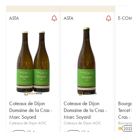
ASTA
ASTA
E-CO
Coteaux de Dijon
Coteaux de Dijon
Bourgo
Domaine de la Cras -
Domaine de la Cras -
Tercet
Marc Soyard
Marc Soyard
Cras -
Coteaux de Dijon AOC
Coteaux de Dijon AOC
Bourgog
202