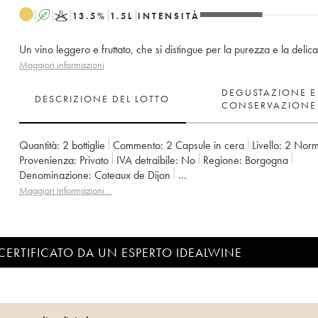
A
K
13.5
%
1.5
L
INTENSITÀ
Un vino leggero e fruttato, che si distingue per la purezza e la delic
Maggiori informazioni
DEGUSTAZIONE E
DESCRIZIONE DEL LOTTO
CONSERVAZIONE
Quantità:
2 bottiglie
Commento:
2 Capsule in cera
Livello:
2
Norm
Provenienza:
privato
IVA detraibile:
no
Regione:
Borgogna
Denominazione:
Coteaux de Dijon
Proprietario:
Domaine de la Cras - Marc Soyard
Maggiori informazioni…
CERTIFICATO DA UN ESPERTO IDEALWINE