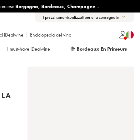
rancesi:
Borgogna
,
Bordeaux
,
Champagne
...
I prezzi sono visualizzati per una consegna in:
ici iDealwine
Enciclopedia del vino
I must-have iDealwine
🍇
Bordeaux En Primeurs
 LA