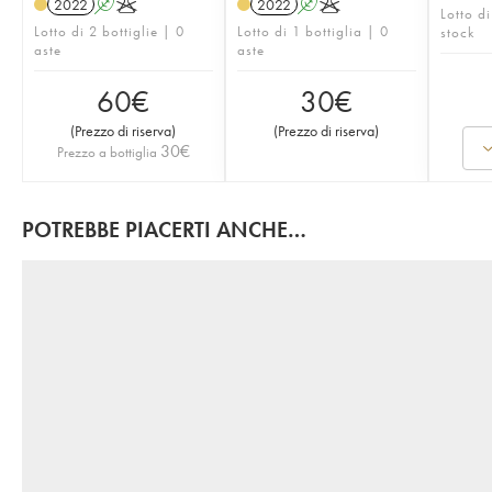
2022
A
K
2022
A
K
Lotto di
Lotto di 2 bottiglie | 0
Lotto di 1 bottiglia | 0
stock
aste
aste
60
€
30
€
(
Prezzo di riserva
)
(
Prezzo di riserva
)
30
€
Prezzo a bottiglia
POTREBBE PIACERTI ANCHE…