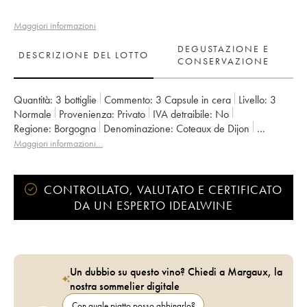
Maggiori informazioni
DEGUSTAZIONE E
DESCRIZIONE DEL LOTTO
CONSERVAZIONE
Quantità:
3 bottiglie
Commento:
3 Capsule in cera
Livello:
3
Normale
Provenienza:
privato
IVA detraibile:
no
Regione:
Borgogna
Denominazione:
Coteaux de Dijon
Proprietario:
Domaine de la Cras - Marc Soyard
Maggiori informazioni…
CONTROLLATO, VALUTATO E CERTIFICATO
DA UN ESPERTO IDEALWINE
Un dubbio su questo vino? Chiedi a Margaux, la
nostra sommelier digitale
Con quale piatto posso abbinarlo?