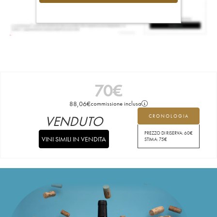
70
€
88,06
€
commissione inclusa
VENDUTO
CRONOLOGIA
PREZZO DI RISERVA:
60
€
VINI SIMILI IN VENDITA
STIMA:
75
€