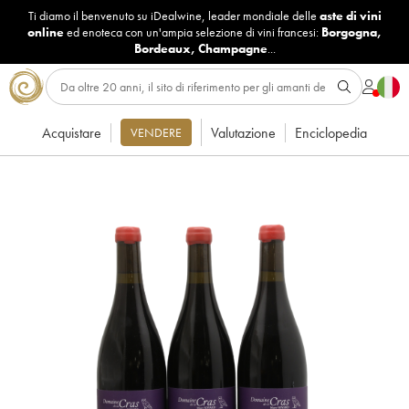
Ti diamo il benvenuto su iDealwine, leader mondiale delle
aste di vini
online
ed enoteca con un'ampia selezione di vini francesi:
Borgogna
,
Bordeaux
,
Champagne
...
Acquistare
Valutazione
Enciclopedia
VENDERE