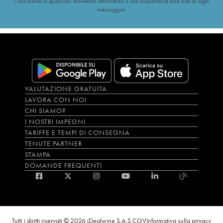
l’iscrizione in qualsiasi momento attraverso il link disponibile alla fine di ogni
messaggio.
VALUTAZIONE GRATUITA
LAVORA CON NOI
CHI SIAMO?
I NOSTRI IMPEGNI
TARIFFE E TEMPI DI CONSEGNA
TENUTE PARTNER
STAMPA
DOMANDE FREQUENTI
Tutti i diritti riservati © 2026 iDealwine S.A.S.
CGV
Informativa sulla privacy