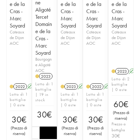
ne
e de la
e de la
e de la
e de la
Aligoté
Cras -
Cras -
Cras -
Cras -
Tercet
Marc
Marc
Marc
Marc
Domain
Soyard
Soyard
Soyard
Soyard
e de la
Coteaux
Coteaux
Coteaux
Coteaux
de Dijon
Cras -
de Dijon
de Dijon
de Dijon
AOC
AOC
AOC
AOC
Marc
Soyard
Bourgogn
e Aligoté
AOC
2023
A
2023
Lotto di 2
Lotto di 1
bottiglie
2022
A
K
2023
A
K
2022
A
K
bottiglia
| 0 aste
Lotto di 1
Lotto di 1
Lotto di 1
| 19 in
bottiglia
bottiglia
bottiglia
stock
60
€
| 0 aste
| 0 aste
| 0 aste
30
€
(
Prezzo di
30
€
30
€
30
€
riserva
)
Prezzo a
(
Prezzo di
(
Prezzo di
(
Prezzo di
bottiglia
riserva
)
riserva
)
riserva
)
30
€