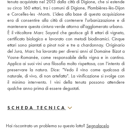
tenuta acquistata nel 2013 dalla città di Digione, che si estende 
su circa 160 ettari, tra i comuni di Digione, Plombières-lès-Dijon 
e Corcelles-les -Monts. L'idea alla base di questa acquisizione 
era di consentire alla città di contenere l'urbanizzazione e di 
mantenere questa cintura verde attorno all'agglomerato urbano. 
È il viticoltore Marc Soyard che gestisce gli 8 ettari di vigneto, 
certificato biologico e lavorato con metodi biodinamici. Cinque 
ettari sono piantati a pinot noir e tre a chardonnay. Originario 
del Jura, Marc ha lavorato per diversi anni al Domaine Bizot a 
Vosne-Romanée, come responsabile della vigna e in cantina. 
Applica ai suoi vini una filosofia molto rispettosa, con l’intento di 
preservare la natura. Dice: "Vedo il vino come qualcosa di 
naturale, di vivo, di non artefatto". La vinificazione si svolge con 
il minimo intervento. I vini della tenuta possono attendere 
qualche anno prima di essere degustati.
SCHEDA TECNICA
Hai riscontrato un problema su questo lotto?
Segnalacelo