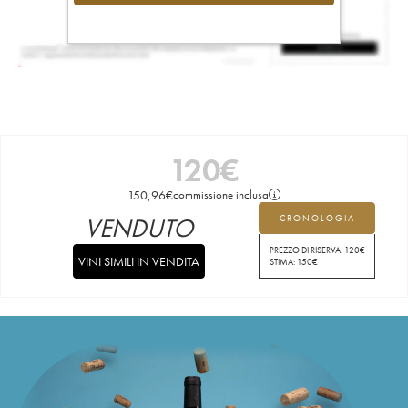
120
€
150,96
€
commissione inclusa
VENDUTO
CRONOLOGIA
PREZZO DI RISERVA:
120
€
VINI SIMILI IN VENDITA
STIMA:
150
€