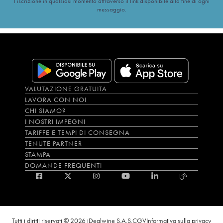
l’iscrizione in qualsiasi momento attraverso il link disponibile alla fine di ogni
messaggio.
VALUTAZIONE GRATUITA
LAVORA CON NOI
CHI SIAMO?
I NOSTRI IMPEGNI
TARIFFE E TEMPI DI CONSEGNA
TENUTE PARTNER
STAMPA
DOMANDE FREQUENTI
Tutti i diritti riservati © 2026 iDealwine S.A.S.
CGV
Informativa sulla privacy