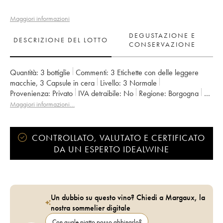
Maggiori informazioni
DEGUSTAZIONE E
DESCRIZIONE DEL LOTTO
CONSERVAZIONE
Quantità:
3 bottiglie
Commenti:
3 Etichette con delle leggere
macchie
,
3 Capsule in cera
Livello:
3
Normale
Provenienza:
privato
IVA detraibile:
no
Regione:
Borgogna
Denominazione:
Bourgogne
Maggiori informazioni…
Proprietario:
Domaine de la Cras - Marc Soyard
CONTROLLATO, VALUTATO E CERTIFICATO
DA UN ESPERTO IDEALWINE
Un dubbio su questo vino? Chiedi a Margaux, la
nostra sommelier digitale
Con quale piatto posso abbinarlo?