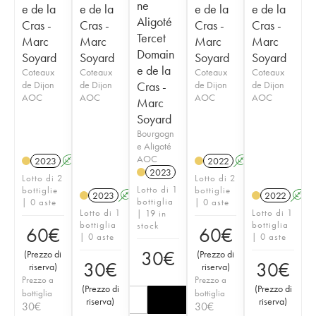
ne
e de la
e de la
e de la
e de la
Aligoté
Cras -
Cras -
Cras -
Cras -
Tercet
Marc
Marc
Marc
Marc
Domain
Soyard
Soyard
Soyard
Soyard
e de la
Coteaux
Coteaux
Coteaux
Coteaux
de Dijon
de Dijon
Cras -
de Dijon
de Dijon
AOC
AOC
AOC
AOC
Marc
Soyard
Bourgogn
e Aligoté
AOC
2023
A
K
2022
A
K
2023
Lotto di 2
Lotto di 2
Lotto di 1
bottiglie
bottiglie
2023
A
K
2022
A
bottiglia
| 0 aste
| 0 aste
Lotto di 1
Lotto di 1
| 19 in
bottiglia
bottiglia
stock
60
€
60
€
| 0 aste
| 0 aste
30
€
(
Prezzo di
(
Prezzo di
30
€
30
€
riserva
)
riserva
)
Prezzo a
Prezzo a
(
Prezzo di
(
Prezzo di
bottiglia
bottiglia
riserva
)
riserva
)
30
€
30
€