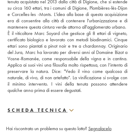
tenuta acquistata nel 2013 dalla città di Digione, che si estende 
su circa 160 ettari, tra i comuni di Digione, Plombières-lès-Dijon 
e Corcelles-les -Monts. L'idea alla base di questa acquisizione 
era di consentire alla città di contenere l'urbanizzazione e di 
mantenere questa cintura verde attorno all'agglomerato urbano. 
È il viticoltore Marc Soyard che gestisce gli 8 ettari di vigneto, 
certificato biologico e lavorato con metodi biodinamici. Cinque 
ettari sono piantati a pinot noir e tre a chardonnay. Originario 
del Jura, Marc ha lavorato per diversi anni al Domaine Bizot a 
Vosne-Romanée, come responsabile della vigna e in cantina. 
Applica ai suoi vini una filosofia molto rispettosa, con l’intento di 
preservare la natura. Dice: "Vedo il vino come qualcosa di 
naturale, di vivo, di non artefatto". La vinificazione si svolge con 
il minimo intervento. I vini della tenuta possono attendere 
qualche anno prima di essere degustati.
SCHEDA TECNICA
Hai riscontrato un problema su questo lotto?
Segnalacelo