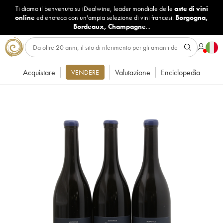
Ti diamo il benvenuto su iDealwine, leader mondiale delle
aste di vini
online
ed enoteca con un'ampia selezione di vini francesi:
Borgogna
,
Bordeaux
,
Champagne
...
Acquistare
Valutazione
Enciclopedia
VENDERE