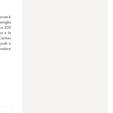
nuta è 
miglia 
rca 200 
a e la 
 Carmes 
syrah e 
produce 