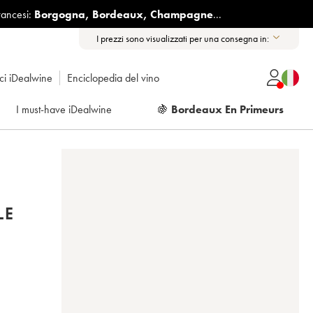
rancesi:
Borgogna
,
Bordeaux
,
Champagne
...
I prezzi sono visualizzati per una consegna in:
ici iDealwine
Enciclopedia del vino
I must-have iDealwine
🍇
Bordeaux En Primeurs
LE