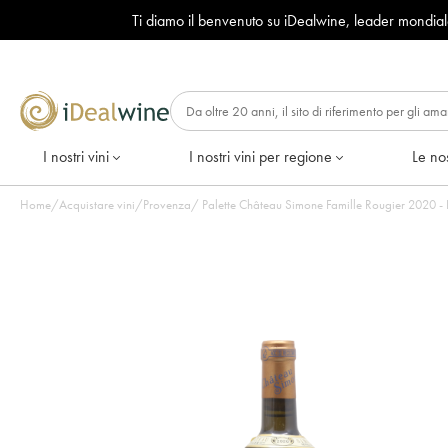
Ti diamo il benvenuto su iDealwine, leader mondia
I nostri vini
I nostri vini per regione
Le nos
Home
/
Acquistare vini
/
Provenza
/
Palette Château Simone Famille Rougier 2020 - Lo