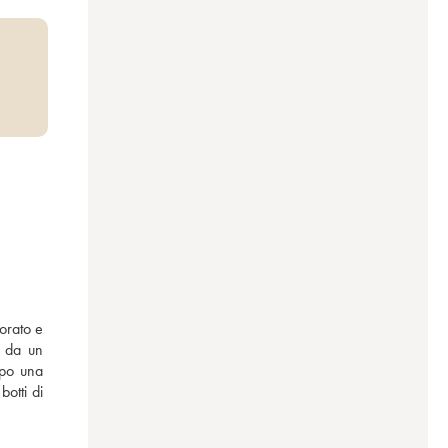
rato e 
 da un 
po una 
otti di 