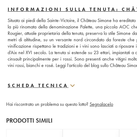
INFORMAZIONI SULLA TENUTA: CH
Situato ai piedi della Sainte-Victoire, il Château Simone ha eredita
la più rinomata della denominazione Palette, una piccola AOC che pro
Rougier, attuale proprietaria della tenuta, preserva lo stile Simone 
metri di altitudine, su un versante nord circondato da foreste che
vinificazione rispettano le tradizioni e i vini sono lasciati a riposa
d’Aix nel XVI secolo. La tenuta si estende su 23 ettari, impiantati 
cinsault principalmente per i rossi. Sono presenti anche vitigni molt
vini rossi, bianchi e rosé. 
Leggi l’articolo del blog sullo Château Sim
SCHEDA TECNICA
Hai riscontrato un problema su questo lotto?
Segnalacelo
PRODOTTI SIMILI