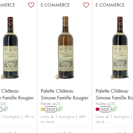
MMERCE
E-COMMERCE
E-COMMERCE
e Château
Palette Château
Palette Château
 Famille Rougier
Simone Famille Rougier
Simone Famille Ro
 AOC
Palette AOC
Palette AOC
2
A
2023
A
2021
A
 1 bottiglia | 49 in
Lotto di 1 bottiglia | 60+
Lotto di 1 bottiglia |
in stock
stock