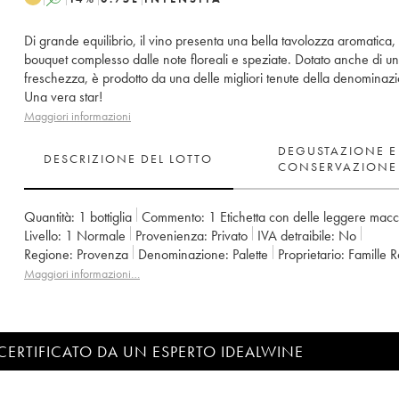
Di grande equilibrio, il vino presenta una bella tavolozza aromatica,
bouquet complesso dalle note floreali e speziate. Dotato anche di un
freschezza, è prodotto da una delle migliori tenute della denominaz
Una vera star!
Maggiori informazioni
DEGUSTAZIONE E
DESCRIZIONE DEL LOTTO
CONSERVAZIONE
Quantità:
1 bottiglia
Commento:
1 Etichetta con delle leggere mac
Livello:
1
Normale
Provenienza:
privato
IVA detraibile:
no
Regione:
Provenza
Denominazione:
Palette
Proprietario:
Famille 
Maggiori informazioni…
CERTIFICATO DA UN ESPERTO IDEALWINE