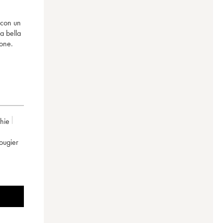
 con un
a bella
ione.
chie
Rougier