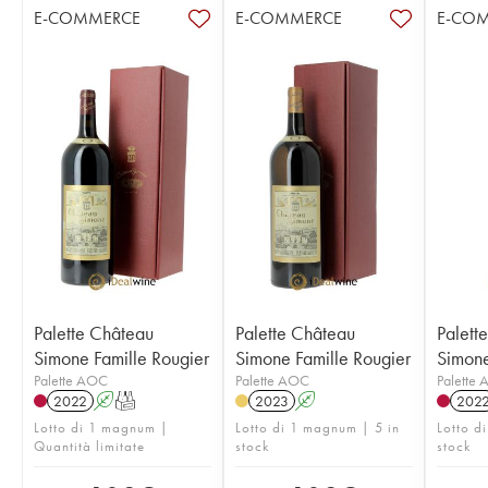
E-COMMERCE
E-COMMERCE
E-CO
Palette Château
Palette Château
Palett
Simone Famille Rougier
Simone Famille Rougier
Simone
Palette AOC
Palette AOC
Palette
2022
A
T
2023
A
202
Lotto di 1 magnum |
Lotto di 1 magnum | 5 in
Lotto di
Quantità limitate
stock
stock