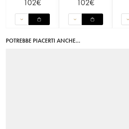
102
€
102
€
POTREBBE PIACERTI ANCHE…