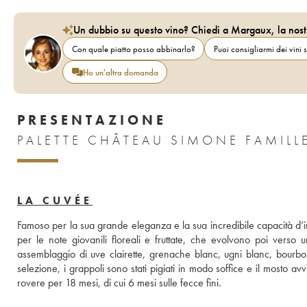
Un dubbio su questo vino? Chiedi a Margaux, la nost
Con quale piatto posso abbinarlo?
Puoi consigliarmi dei vini s
Ho un'altra domanda
PRESENTAZIONE
PALETTE CHÂTEAU SIMONE FAMILL
LA CUVÉE
Famoso per la sua grande eleganza e la sua incredibile capacità d’i
per le note giovanili floreali e fruttate, che evolvono poi verso 
assemblaggio di uve clairette, grenache blanc, ugni blanc, bour
selezione, i grappoli sono stati pigiati in modo soffice e il mosto avvi
rovere per 18 mesi, di cui 6 mesi sulle fecce fini.