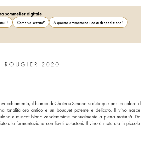
ra sommelier digitale
imili?
Come va servito?
A quanto ammontano i costi di spedizione?
E ROUGIER 2020
nvecchiamento, il bianco di Château Simone si distingue per un colore do
una tonalità oro antico e un bouquet potente e delicato. Il vino nasce
boulenc e muscat blanc vendemmiate manualmente a piena maturità. Do
ato alla fermentazione con lieviti autoctoni. Il vino è maturato in piccole b