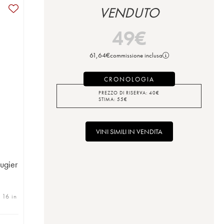
VENDUTO
49
€
61,64
€
commissione inclusa
CRONOLOGIA
PREZZO DI RISERVA:
40
€
STIMA:
55
€
VINI SIMILI IN VENDITA
ugier
 16 in