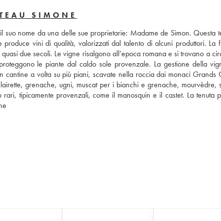
ÂTEAU SIMONE
to il suo nome da una delle sue proprietarie: Madame de Simon. Questa te
duce vini di qualità, valorizzati dal talento di alcuni produttori. La fa
da quasi due secoli. Le vigne risalgono all’epoca romana e si trovano a ci
 proteggono le piante dal caldo sole provenzale. La gestione della vign
re in cantine a volta su più piani, scavate nella roccia dai monaci Grands
a clairette, grenache, ugni, muscat per i bianchi e grenache, mourvèdre, 
o rari, tipicamente provenzali, come il manosquin e il castet. La tenuta 
one