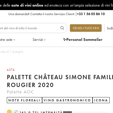
le delle
aste di vini online
ed enoteca con un'ampia selezione di vini f
Una domanda?
Contatta il nostro Servizio Clienti
|
+33 1 56 05 86 10
Ind
VENDI I TUOI VINI
tre aste
Servizi
✨Personal Sommelier
tto di 1 bottiglia
ASTA
PALETTE CHÂTEAU SIMONE FAMIL
ROUGIER 2020
Palette AOC
NOTE FLOREALI
VINO GASTRONOMICO
ICONA
A
14
%
0.75
L
INTENSITÀ