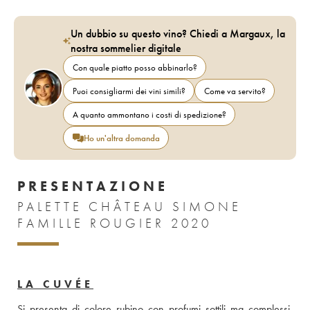
Un dubbio su questo vino? Chiedi a Margaux, la
nostra sommelier digitale
Con quale piatto posso abbinarlo?
Puoi consigliarmi dei vini simili?
Come va servito?
A quanto ammontano i costi di spedizione?
Ho un'altra domanda
PRESENTAZIONE
PALETTE CHÂTEAU SIMONE
FAMILLE ROUGIER 2020
LA CUVÉE
Si presenta di colore rubino con profumi sottili ma complessi. 