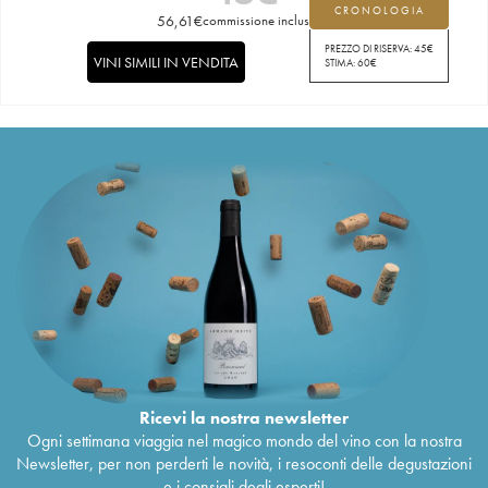
CRONOLOGIA
56,61
€
commissione inclusa
PREZZO DI RISERVA:
45
€
VINI SIMILI IN VENDITA
STIMA:
60
€
Ricevi la nostra newsletter
Ogni settimana viaggia nel magico mondo del vino con la nostra
Newsletter, per non perderti le novità, i resoconti delle degustazioni
e i consigli degli esperti!