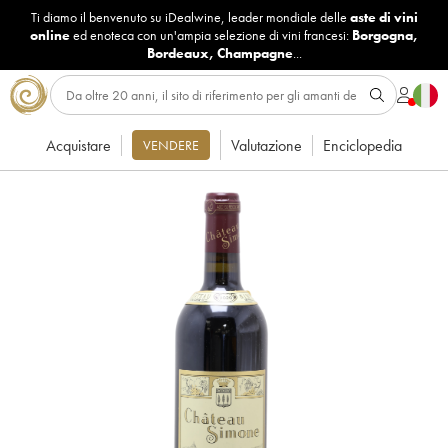
Ti diamo il benvenuto su iDealwine, leader mondiale delle
aste di vini
online
ed enoteca con un'ampia selezione di vini francesi:
Borgogna
,
Bordeaux
,
Champagne
...
Acquistare
Valutazione
Enciclopedia
VENDERE