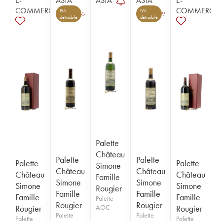
E-
ASTA
ASTA
ASTA
E-
COMMERCE
COMMERCE
IVA
IVA
detraibile
detraibile
Palette
Château
Palette
Palette
Palette
Palette
Simone
Château
Château
Château
Château
Famille
Simone
Simone
Simone
Simone
Rougier
Famille
Famille
Famille
Famille
Palette
Rougier
Rougier
Rougier
AOC
Rougier
Palette
Palette
Palette
Palette