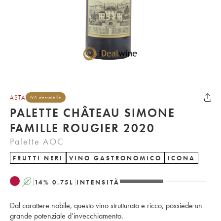
ASTA
IVA detraibile
PALETTE CHÂTEAU SIMONE
FAMILLE ROUGIER 2020
Palette AOC
FRUTTI NERI
VINO GASTRONOMICO
ICONA
A
14
%
0.75
L
INTENSITÀ
Dal carattere nobile, questo vino strutturato e ricco, possiede un
grande potenziale d’invecchiamento.