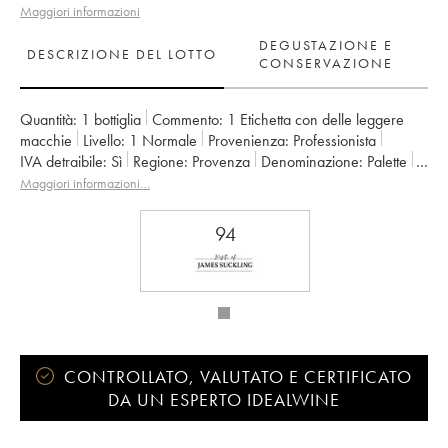
Maggiori informazioni
DEGUSTAZIONE E
DESCRIZIONE DEL LOTTO
CONSERVAZIONE
Quantità:
1 bottiglia
Commento:
1 Etichetta con delle leggere
macchie
Livello:
1
Normale
Provenienza:
professionista
IVA detraibile:
sì
Regione:
Provenza
Denominazione:
Palette
Proprietario:
Famille Rougier
Maggiori informazioni…
94
CONTROLLATO, VALUTATO E CERTIFICATO
DA UN ESPERTO IDEALWINE