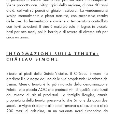
Viene prodotto con i vitigni tipici della regione, di oltre 50 anni 
d’età, coltivati su pendii di ghiaioni calcarei. La vendemmia si 
svolge manualmente a piena maturità, con successiva cernita 
delle uve. La fermentazione avviene a temperatura controllata 
con lieviti autoctoni. Il vino è maturato solo in legno, in piccole 
botti per otto mesi, poi in barrique di rovere di diverse età per 
circa un anno.
INFORMAZIONI SULLA TENUTA:
CHÂTEAU SIMONE
Situato ai piedi della Sainte-Victoire, il Château Simone ha 
ereditato il suo nome da una delle sue proprietarie: Madame de 
Simon. Questa tenuta è la più rinomata della denominazione 
Palette, una piccola AOC che produce vini di qualità, valorizzati 
dal talento di alcuni produttori. La famiglia Rougier, attuale 
proprietaria della tenuta, preserva lo stile Simone da quasi due 
secoli. Le vigne risalgono all’epoca romana e si trovano a circa 
200 metri di altitudine, su un versante nord circondato da 