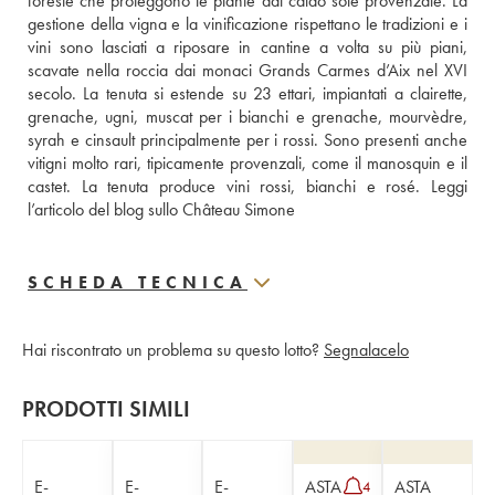
foreste che proteggono le piante dal caldo sole provenzale. La 
gestione della vigna e la vinificazione rispettano le tradizioni e i 
vini sono lasciati a riposare in cantine a volta su più piani, 
scavate nella roccia dai monaci Grands Carmes d’Aix nel XVI 
secolo. La tenuta si estende su 23 ettari, impiantati a clairette, 
grenache, ugni, muscat per i bianchi e grenache, mourvèdre, 
syrah e cinsault principalmente per i rossi. Sono presenti anche 
vitigni molto rari, tipicamente provenzali, come il manosquin e il 
castet. La tenuta produce vini rossi, bianchi e rosé. 
Leggi 
l’articolo del blog sullo Château Simone
SCHEDA TECNICA
Hai riscontrato un problema su questo lotto?
Segnalacelo
PRODOTTI SIMILI
E-
E-
E-
ASTA
ASTA
4