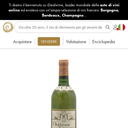
Ti diamo il benvenuto su iDealwine, leader mondiale delle
aste di vini
online
ed enoteca con un'ampia selezione di vini francesi:
Borgogna
,
Bordeaux
,
Champagne
...
Acquistare
Valutazione
Enciclopedia
VENDERE