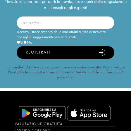
Newsletter, per non perderti le novità, i resoconti delle degustazioni
e i consigli degli esperti!
Accetto il tracciamento delle mie email al fine di ricevere
consigli e suggerimenti personalizzati
Sì
No
REGISTRATI
Iscrivendoti, dai il tuo consenso per ricevere le nostre newsletter. Puoi annullare
l’iscrizione in qualsiasi momento attraverso il link disponibile alla fine di ogni
messaggio.
VALUTAZIONE GRATUITA
LAVORA CON NOI