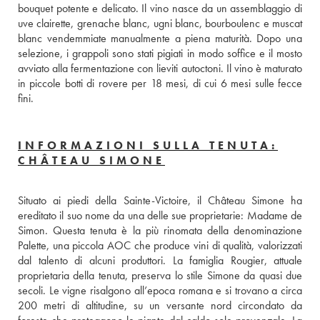
bouquet potente e delicato. Il vino nasce da un assemblaggio di 
uve clairette, grenache blanc, ugni blanc, bourboulenc e muscat 
blanc vendemmiate manualmente a piena maturità. Dopo una 
selezione, i grappoli sono stati pigiati in modo soffice e il mosto 
avviato alla fermentazione con lieviti autoctoni. Il vino è maturato 
in piccole botti di rovere per 18 mesi, di cui 6 mesi sulle fecce 
fini.
INFORMAZIONI SULLA TENUTA:
CHÂTEAU SIMONE
Situato ai piedi della Sainte-Victoire, il Château Simone ha 
ereditato il suo nome da una delle sue proprietarie: Madame de 
Simon. Questa tenuta è la più rinomata della denominazione 
Palette, una piccola AOC che produce vini di qualità, valorizzati 
dal talento di alcuni produttori. La famiglia Rougier, attuale 
proprietaria della tenuta, preserva lo stile Simone da quasi due 
secoli. Le vigne risalgono all’epoca romana e si trovano a circa 
200 metri di altitudine, su un versante nord circondato da 