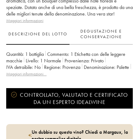
aromatica, con un bouquet complesso dalle note floreali e
speziate. Dotato anche di una bella freschezza, è prodotto da una
delle migliori tenute della denominazione. Una vera star!
Maggiori informazioni
DEGUSTAZIONE E
DESCRIZIONE DEL LOTTO
CONSERVAZIONE
Quantità:
1 bottiglia
Commento:
1 Etichetta con delle leggere
macchie
Livello:
1
Normale
Provenienza:
privato
IVA detraibile:
no
Regione:
Provenza
Denominazione:
Palette
Proprietario:
Famille Rougier
Maggiori informazioni…
CONTROLLATO, VALUTATO E CERTIFICATO
DA UN ESPERTO IDEALWINE
Un dubbio su questo vino? Chiedi a Margaux, la
nostra sommelier digitale