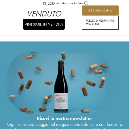
113,22
€
commissione inclusa
VENDUTO
CRONOLOGIA
PREZZO DI RISERVA:
70
€
VINI SIMILI IN VENDITA
STIMA:
90
€
Ricevi la nostra newsletter
Ogni settimana viaggia nel magico mondo del vino con la nostra