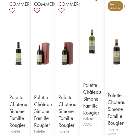
COMMERCE
COMMERCE
COMMERCE
IVA
1
detraibile
Palette
Château
Palette
Palette
Palette
Palette
Simone
Château
Château
Château
Château
Famille
Simone
Simone
Simone
Simone
Rougier
Famille
Famille
Famille
Famille
Palette
Rougier
Rougier
Rougier
Rougier
AOC
Palette
Palette
Palette
Palette
AOC