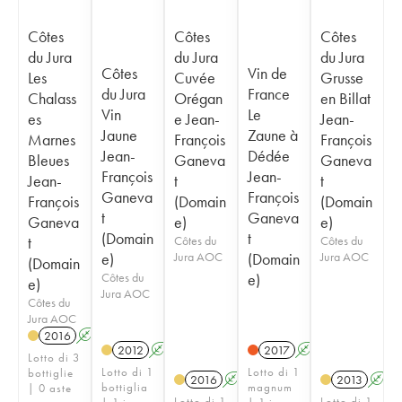
Côtes
Côtes
Côtes
du Jura
du Jura
du Jura
Côtes
Vin de
Les
Cuvée
Grusse
du Jura
France
Chalass
Orégan
en Billat
Vin
Le
es
e Jean-
Jean-
Jaune
Zaune à
Marnes
François
François
Jean-
Dédée
Bleues
Ganeva
Ganeva
François
Jean-
Jean-
t
t
Ganeva
François
François
(Domain
(Domain
t
Ganeva
Ganeva
e)
e)
(Domain
t
t
Côtes du
Côtes du
e)
Jura AOC
(Domain
Jura AOC
(Domain
Côtes du
e)
e)
Jura AOC
Côtes du
Jura AOC
2016
A
K
2012
A
K
2017
A
K
Lotto di 3
Lotto di 1
Lotto di 1
bottiglie
2016
A
K
2013
A
bottiglia
magnum
| 0 aste
Lotto di 1
Lotto di 1