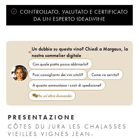
CONTROLLATO, VALUTATO E CERTIFICATO
DA UN ESPERTO IDEALWINE
Un dubbio su questo vino? Chiedi a Margaux, la
nostra sommelier digitale
Con quale piatto posso abbinarlo?
Puoi consigliarmi dei vini simili?
Come va servito?
A quanto ammontano i costi di spedizione?
Ho un'altra domanda
PRESENTAZIONE
CÔTES DU JURA LES CHALASSES
VIEILLES VIGNES JEAN-