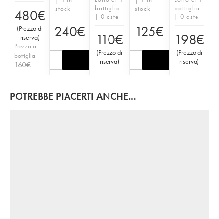
| 1 in
| 1 in
bottiglia
bottiglia
stock
stock
480
€
| 0 aste
| 0 aste
240
€
125
€
(
Prezzo di
110
€
198
€
riserva
)
Prezzo a
(
Prezzo di
(
Prezzo di
bottiglia
riserva
)
riserva
)
160
€
POTREBBE PIACERTI ANCHE…