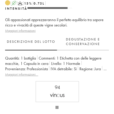
A
K
13
%
0.75
L
INTENSITÀ
Gli appassionati apprezzeranno il perfetto equilibrio tra sapore
ricco e vivacità di queste vigne secolari.
Maggiori informazioni
DEGUSTAZIONE E
DESCRIZIONE DEL LOTTO
CONSERVAZIONE
Quantità:
1 bottiglia
Commenti:
1 Etichetta con delle leggere
macchie
,
1 Capsula in cera
Livello:
1
Normale
Provenienza:
professionista
IVA detraibile:
sì
Regione:
Jura
Denominazione:
Côtes du Jura
Maggiori informazioni…
Proprietario:
Jean-François Ganevat (Domaine)
94