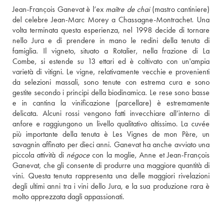
Jean-François Ganevat è l’ex 
maître de chai
 (mastro cantiniere) 
del celebre Jean-Marc Morey a Chassagne-Montrachet. Una 
volta terminata questa esperienza, nel 1998 decide di tornare 
nello Jura e di prendere in mano le redini della tenuta di 
famiglia. Il vigneto, situato a Rotalier, nella frazione di La 
Combe, si estende su 13 ettari ed è coltivato con un'ampia 
varietà di vitigni. Le vigne, relativamente vecchie e provenienti 
da selezioni massali, sono tenute con estrema cura e sono 
gestite secondo i principi della biodinamica. Le rese sono basse 
e in cantina la vinificazione (parcellare) è estremamente 
delicata. Alcuni rossi vengono fatti invecchiare all’interno di 
anfore e raggiungono un livello qualitativo altissimo. La cuvée 
più importante della tenuta è Les Vignes de mon Père, un 
savagnin affinato per dieci anni. Ganevat ha anche avviato una 
piccola attività di 
négoce
 con la moglie, Anne et Jean-François 
Ganevat, che gli consente di produrre una maggiore quantità di 
vini. Questa tenuta rappresenta una delle maggiori rivelazioni 
degli ultimi anni tra i vini dello Jura, e la sua produzione rara è 
molto apprezzata dagli appassionati.