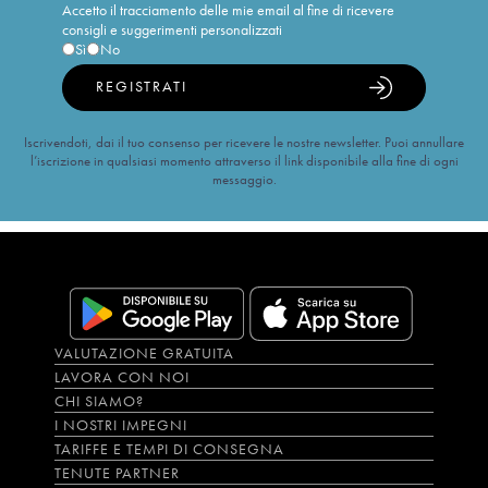
Accetto il tracciamento delle mie email al fine di ricevere
consigli e suggerimenti personalizzati
Sì
No
REGISTRATI
Iscrivendoti, dai il tuo consenso per ricevere le nostre newsletter. Puoi annullare
l’iscrizione in qualsiasi momento attraverso il link disponibile alla fine di ogni
messaggio.
VALUTAZIONE GRATUITA
LAVORA CON NOI
CHI SIAMO?
I NOSTRI IMPEGNI
TARIFFE E TEMPI DI CONSEGNA
TENUTE PARTNER