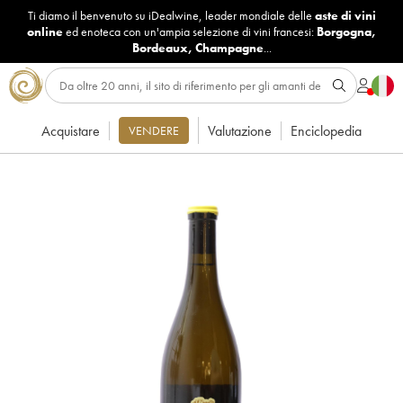
Ti diamo il benvenuto su iDealwine, leader mondiale delle
aste di vini
online
ed enoteca con un'ampia selezione di vini francesi:
Borgogna
,
Bordeaux
,
Champagne
...
Acquistare
Valutazione
Enciclopedia
VENDERE