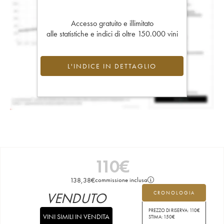
Accesso gratuito e illimitato
alle statistiche e indici di oltre 150.000 vini
L'INDICE IN DETTAGLIO
110
€
138,38
€
commissione inclusa
VENDUTO
CRONOLOGIA
PREZZO DI RISERVA:
110
€
VINI SIMILI IN VENDITA
STIMA:
150
€