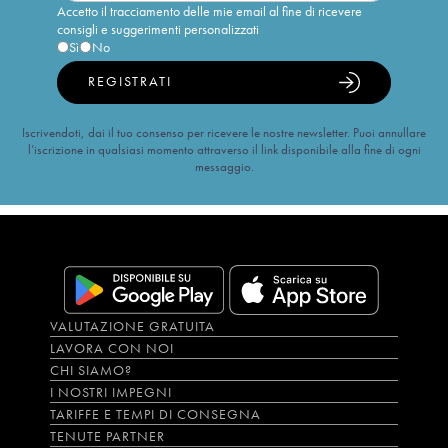
Accetto il tracciamento delle mie email al fine di ricevere
consigli e suggerimenti personalizzati
Sì
No
REGISTRATI
Iscrivendoti, dai il tuo consenso per ricevere le nostre newsletter. Puoi annullare
l’iscrizione in qualsiasi momento attraverso il link disponibile alla fine di ogni
messaggio.
VALUTAZIONE GRATUITA
LAVORA CON NOI
CHI SIAMO?
I NOSTRI IMPEGNI
TARIFFE E TEMPI DI CONSEGNA
TENUTE PARTNER