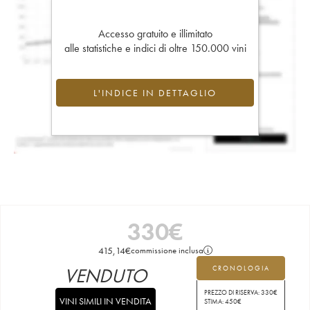
Accesso gratuito e illimitato
alle statistiche e indici di oltre 150.000 vini
L'INDICE IN DETTAGLIO
330
€
415,14
€
commissione inclusa
VENDUTO
CRONOLOGIA
PREZZO DI RISERVA:
330
€
VINI SIMILI IN VENDITA
STIMA:
450
€