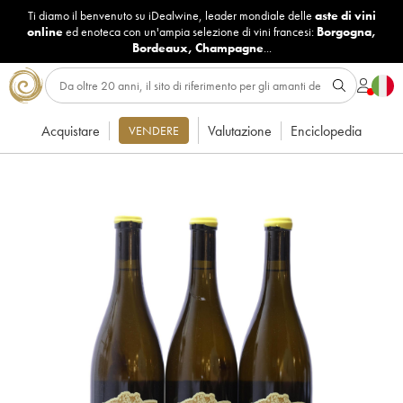
Ti diamo il benvenuto su iDealwine, leader mondiale delle
aste di vini
online
ed enoteca con un'ampia selezione di vini francesi:
Borgogna
,
Bordeaux
,
Champagne
...
Acquistare
Valutazione
Enciclopedia
VENDERE