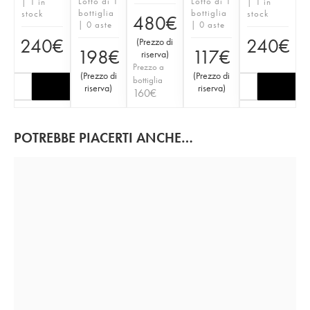
Lotto di 1
Lotto di 1
| 1 in
| 1 in
bottiglia
bottiglia
stock
stock
480
€
| 0 aste
| 0 aste
240
€
240
€
(
Prezzo di
198
€
117
€
riserva
)
Prezzo a
(
Prezzo di
(
Prezzo di
bottiglia
riserva
)
riserva
)
160
€
POTREBBE PIACERTI ANCHE…