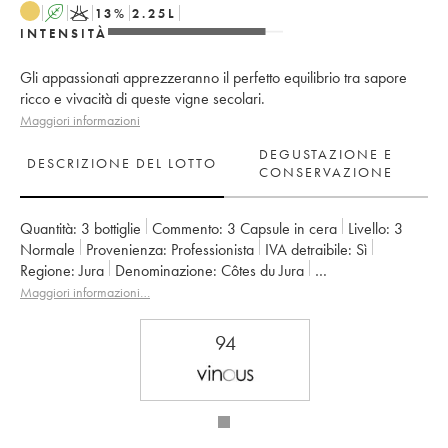
A
K
13
%
2.25
L
INTENSITÀ
Gli appassionati apprezzeranno il perfetto equilibrio tra sapore
ricco e vivacità di queste vigne secolari.
Maggiori informazioni
DEGUSTAZIONE E
DESCRIZIONE DEL LOTTO
CONSERVAZIONE
Quantità:
3 bottiglie
Commento:
3 Capsule in cera
Livello:
3
Normale
Provenienza:
professionista
IVA detraibile:
sì
Regione:
Jura
Denominazione:
Côtes du Jura
Proprietario:
Jean-François Ganevat (Domaine)
Maggiori informazioni…
94