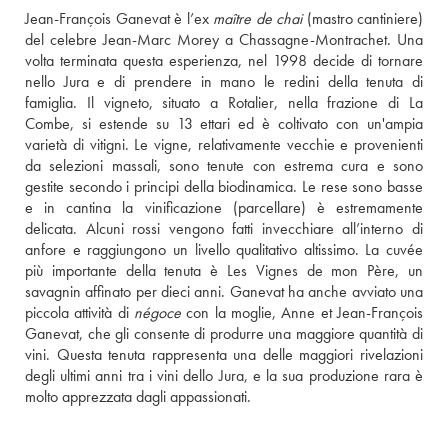
Jean-François Ganevat è l’ex 
maître de chai
 (mastro cantiniere) 
del celebre Jean-Marc Morey a Chassagne-Montrachet. Una 
volta terminata questa esperienza, nel 1998 decide di tornare 
nello Jura e di prendere in mano le redini della tenuta di 
famiglia. Il vigneto, situato a Rotalier, nella frazione di La 
Combe, si estende su 13 ettari ed è coltivato con un'ampia 
varietà di vitigni. Le vigne, relativamente vecchie e provenienti 
da selezioni massali, sono tenute con estrema cura e sono 
gestite secondo i principi della biodinamica. Le rese sono basse 
e in cantina la vinificazione (parcellare) è estremamente 
delicata. Alcuni rossi vengono fatti invecchiare all’interno di 
anfore e raggiungono un livello qualitativo altissimo. La cuvée 
più importante della tenuta è Les Vignes de mon Père, un 
savagnin affinato per dieci anni. Ganevat ha anche avviato una 
piccola attività di 
négoce
 con la moglie, Anne et Jean-François 
Ganevat, che gli consente di produrre una maggiore quantità di 
vini. Questa tenuta rappresenta una delle maggiori rivelazioni 
degli ultimi anni tra i vini dello Jura, e la sua produzione rara è 
molto apprezzata dagli appassionati.