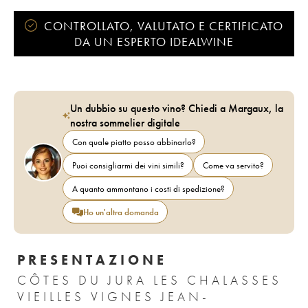
CONTROLLATO, VALUTATO E CERTIFICATO
DA UN ESPERTO IDEALWINE
Un dubbio su questo vino? Chiedi a Margaux, la
nostra sommelier digitale
Con quale piatto posso abbinarlo?
Puoi consigliarmi dei vini simili?
Come va servito?
A quanto ammontano i costi di spedizione?
Ho un'altra domanda
PRESENTAZIONE
CÔTES DU JURA LES CHALASSES
VIEILLES VIGNES JEAN-