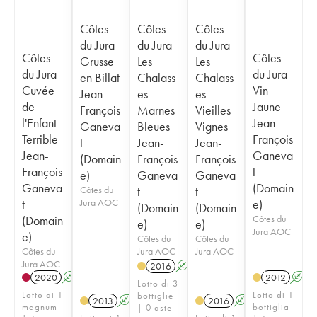
Côtes
Côtes
Côtes
du Jura
du Jura
du Jura
Côtes
Côtes
Grusse
Les
Les
du Jura
du Jura
en Billat
Chalass
Chalass
Cuvée
Vin
Jean-
es
es
de
Jaune
François
Marnes
Vieilles
l'Enfant
Jean-
Ganeva
Bleues
Vignes
Terrible
François
t
Jean-
Jean-
Jean-
Ganeva
(Domain
François
François
François
t
e)
Ganeva
Ganeva
Ganeva
(Domain
Côtes du
t
t
t
Jura AOC
e)
(Domain
(Domain
(Domain
Côtes du
e)
e)
Jura AOC
e)
Côtes du
Côtes du
Côtes du
Jura AOC
Jura AOC
Jura AOC
2016
A
K
2020
A
K
2012
A
Lotto di 3
Lotto di 1
Lotto di 1
bottiglie
2013
A
K
2016
A
K
magnum
bottiglia
| 0 aste