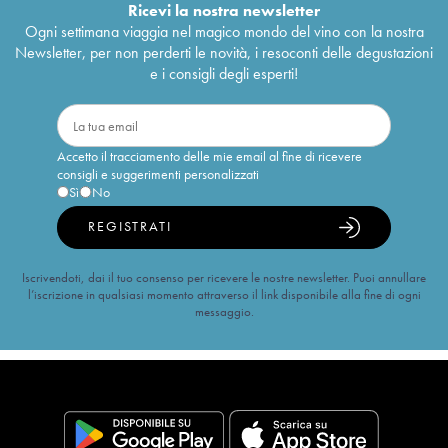
Ricevi la nostra newsletter
Ogni settimana viaggia nel magico mondo del vino con la nostra
Newsletter, per non perderti le novità, i resoconti delle degustazioni
e i consigli degli esperti!
Accetto il tracciamento delle mie email al fine di ricevere
consigli e suggerimenti personalizzati
Sì
No
REGISTRATI
Iscrivendoti, dai il tuo consenso per ricevere le nostre newsletter. Puoi annullare
l’iscrizione in qualsiasi momento attraverso il link disponibile alla fine di ogni
messaggio.