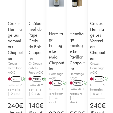
Crozes-
Château
Crozes-
Hermita
neuf-du-
Hermita
Hermita
Hermita
ge Les
Pape
ge Les
ge
ge
Varonni
Croix
Varonni
Ermitag
Ermitag
ers
de Bois
ers
e Le
e Le
Chapout
Chapout
Chapout
Méal
Pavillon
ier
ier
ier
Chapout
Chapout
Crozes-
Châteaun
Crozes-
Hermitage
euf-du-
ier
ier
Hermitage
AOC
Pape AOC
AOC
Hermitage
Hermitage
AOC
AOC
2005
A
T
2005
A
2005
A
2014
A
2021
A
T
Lotto di 6
Lotto di 2
Lotto di 6
Lotto di 1
Lotto di 1
bottiglie
bottiglie
bottiglie
jéroboam
magnum
| 0 aste
| 0 aste
| 0 aste
| 1 in
| 3 in
stock
stock
240
€
140
€
240
€
(
Prezzo di
(
Prezzo di
(
Prezzo di