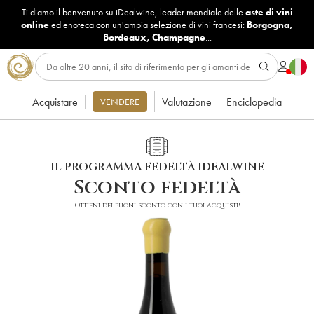
Ti diamo il benvenuto su iDealwine, leader mondiale delle
aste di vini
online
ed enoteca con un'ampia selezione di vini francesi:
Borgogna
,
Bordeaux
,
Champagne
...
Acquistare
Valutazione
Enciclopedia
VENDERE
IL PROGRAMMA FEDELTÀ IDEALWINE
Sconto fedeltà
Ottieni dei buoni sconto con i tuoi acquisti!