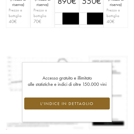
890
€
550
€
riserva
)
riserva
)
riserva
)
Prezzo a
Prezzo a
Prezzo a
bottiglia
bottiglia
bottiglia
40
€
70
€
40
€
Accesso gratuito e illimitato
alle statistiche e indici di oltre 150.000 vini
L'INDICE IN DETTAGLIO