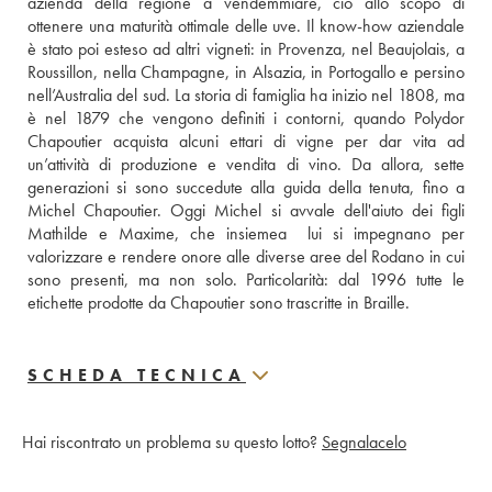
azienda della regione a vendemmiare, ciò allo scopo di 
ottenere una maturità ottimale delle uve. Il know-how aziendale 
è stato poi esteso ad altri vigneti: in Provenza, nel Beaujolais, a 
Roussillon, nella Champagne, in Alsazia, in Portogallo e persino 
nell’Australia del sud. La storia di famiglia ha inizio nel 1808, ma 
è nel 1879 che vengono definiti i contorni, quando Polydor 
Chapoutier acquista alcuni ettari di vigne per dar vita ad 
un’attività di produzione e vendita di vino. Da allora, sette 
generazioni si sono succedute alla guida della tenuta, fino a 
Michel Chapoutier. Oggi Michel si avvale dell'aiuto dei figli 
Mathilde e Maxime, che insiemea  lui si impegnano per 
valorizzare e rendere onore alle diverse aree del Rodano in cui 
sono presenti, ma non solo. Particolarità: dal 1996 tutte le 
etichette prodotte da Chapoutier sono trascritte in Braille.
SCHEDA TECNICA
Hai riscontrato un problema su questo lotto?
Segnalacelo