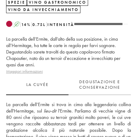
SPEZIE
VINO GASTRONOMICO
VINO DA INVECCHIAMENTO
A
14
%
0.75
L
INTENSITÀ
La parcella dell’Ermite, dall’alto della sua posizione, in cima
all’Hermitage, ha tutte le carte in regola per farvi sognare.
Degustandolo sarete travolti da questo capolavoro firmato
Chapoutier, nato da un terroir d’eccezione e invecchiato per
quasi due anni.
Maggiori informazioni
DEGUSTAZIONE E
LA CUVÉE
CONSERVAZIONE
La parcella dell’Ermite si trova in cima alla leggendaria collina 
dell'Hermitage, sul 
lieu-dit
 l'Ermite. Parliamo di vecchie vigne di 
80 anni che riposano su terroir granitici molto poveri, le cui uve 
vengono raccolte abbastanza tardi per ottenere un livello di 
gradazione alcolica il più naturale possibile. Dopo la 
fermentazione, il vino viene messo in botti di rovere nuove o di un 