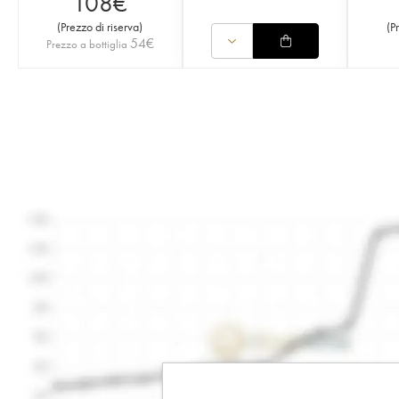
108
€
(
Prezzo di riserva
)
(
P
54
€
Prezzo a bottiglia