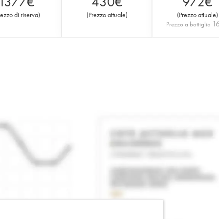
1377
€
430
€
972
€
rezzo di riserva
)
(
Prezzo attuale
)
(
Prezzo attuale
)
1
Prezzo a bottiglia