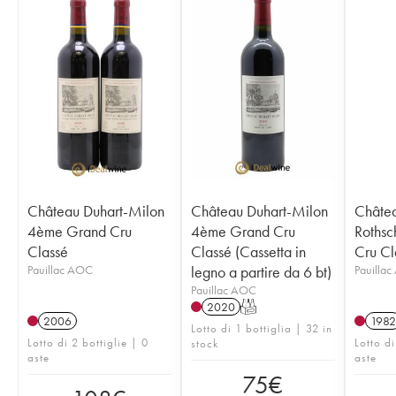
Château Duhart-Milon
Château Duhart-Milon
Châtea
4ème Grand Cru
4ème Grand Cru
Rothsc
Classé
Classé (Cassetta in
Cru Cl
Pauillac AOC
legno a partire da 6 bt)
Pauilla
Pauillac AOC
2020
T
2006
1982
Lotto di 1 bottiglia | 32 in
Lotto di 2 bottiglie | 0
Lotto di
stock
aste
aste
75
€