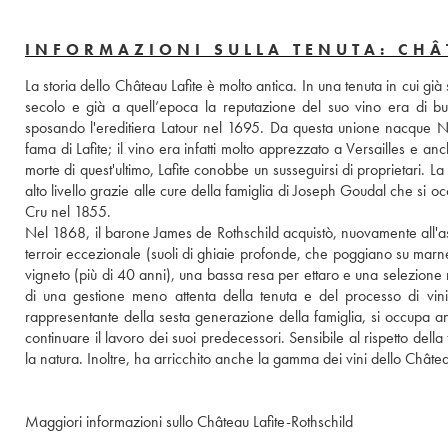
INFORMAZIONI SULLA TENUTA: CHÂ
La storia dello Château Lafite è molto antica. In una tenuta in cui già s
secolo e già a quell’epoca la reputazione del suo vino era di buon
sposando l'ereditiera Latour nel 1695. Da questa unione nacque Nicol
fama di Lafite; il vino era infatti molto apprezzato a Versailles e an
morte di quest'ultimo, Lafite conobbe un susseguirsi di proprietari. La
alto livello grazie alle cure della famiglia di Joseph Goudal che si oc
Cru nel 1855.
Nel 1868, il barone James de Rothschild acquistò, nuovamente all'asta
terroir eccezionale (suoli di ghiaie profonde, che poggiano su marne 
vigneto (più di 40 anni), una bassa resa per ettaro e una selezione mo
di una gestione meno attenta della tenuta e del processo di vini
rappresentante della sesta generazione della famiglia, si occupa anch
continuare il lavoro dei suoi predecessori. Sensibile al rispetto della
la natura. Inoltre, ha arricchito anche la gamma dei vini dello Chât
Maggiori informazioni sullo Château Lafite-Rothschild