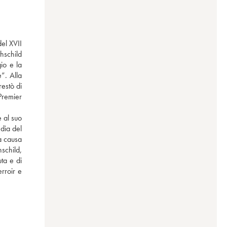
el XVII 
schild 
o e la 
”. Alla 
estò di 
Premier 
 al suo 
dia del 
a causa 
child, 
ta e di 
rroir e 