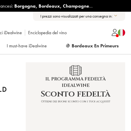
rancesi:
Borgogna
,
Bordeaux
,
Champagne
...
I prezzi sono visualizzati per una consegna in:
ici iDealwine
Enciclopedia del vino
I must-have iDealwine
🍇
Bordeaux En Primeurs
IL PROGRAMMA FEDELTÀ
IDEALWINE
LD
Sconto fedeltà
Ottieni dei buoni sconto con i tuoi acquisti!