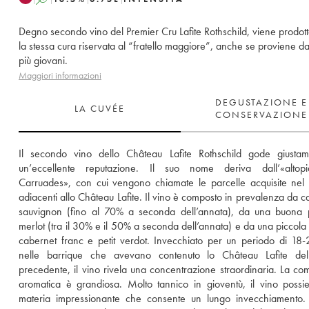
Degno secondo vino del Premier Cru Lafite Rothschild, viene prodot
la stessa cura riservata al “fratello maggiore”, anche se proviene d
più giovani.
Maggiori informazioni
DEGUSTAZIONE E
LA CUVÉE
CONSERVAZIONE
Il secondo vino dello Château Lafite Rothschild gode giustame
un’eccellente reputazione. Il suo nome deriva dall’«altopi
Carruades», con cui vengono chiamate le parcelle acquisite nel
adiacenti allo Château Lafite. Il vino è composto in prevalenza da c
sauvignon (fino al 70% a seconda dell’annata), da una buona p
merlot (tra il 30% e il 50% a seconda dell’annata) e da una piccola p
cabernet franc e petit verdot. Invecchiato per un periodo di 18-
nelle barrique che avevano contenuto lo Château Lafite dell’
precedente, il vino rivela una concentrazione straordinaria. La comp
aromatica è grandiosa. Molto tannico in gioventù, il vino possi
materia impressionante che consente un lungo invecchiamento. 