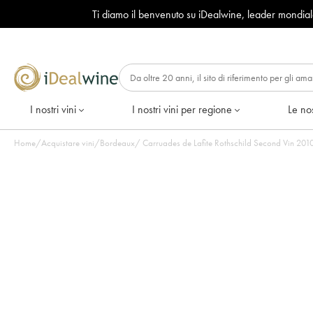
Ti diamo il benvenuto su iDealwine, leader mondia
I nostri vini
I nostri vini per regione
Le nos
Home
/
Acquistare vini
/
Bordeaux
/
Carruades de