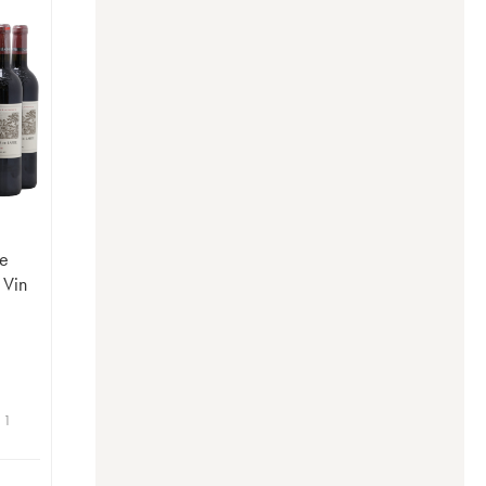
te
 Vin
 1