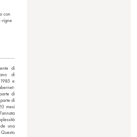
to con
a vigne
nte di 
ano di 
 1985 e 
abernet-
arte di 
arte di 
20 mesi 
annata 
lessità 
ede una 
Questo 