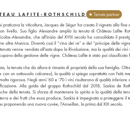
TEAU LAFITE-ROTHSCHILD
★ Tenuta partner
i praticava la viticoltura, Jacques de Ségur ha creato il vigneto alla fine d
 livello. Suo figlio Alexandre ampliò la tenuta di Château Lafite Roth
as-Alexandre, che all'inizio del XVIII secolo ha consolidato il prestigi
che oltre Manica. Diventò così il “vino dei re” e del “principe delle vigne
 tenuta venne venduta all'asta dopo la Rivoluzione, ma la qualità dei vini r
cupava della gestione delle vigne. Château Lafite è stato poi classificato 
, la tenuta che da allora è rimasta di proprietà della sua famiglia. Oltre
con un sottosuolo calcareo), la qualità si spiega soprattutto con l'età me
lto rigorosa. Negli anni '60 e '70 i vini risultarono di qualità inferiore 
ficazione. Alla guida del gruppo Rothschild dal 2018, Saskia de Roths
e della tenuta. Si sforza di mantenere lo spirito e la qualità della tenu
 terra e dei frutti che essa produce, Saskia è impegnata a proteggere il te
eau proponendo una nuova cuvée, l'Anseillan, la prima dal XIX secolo.