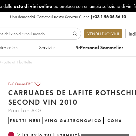
le delle
aste di vini online
ed enoteca con un'ampia selezione di vini f
Una domanda?
Contatta il nostro Servizio Clienti
|
+33 1 56 05 86 10
Ind
VENDI I TUOI VINI
tre aste
Servizi
✨Personal Sommelier
 Lafite Rothschild Second Vin 2010 - Lotto di 1 bottiglia
E-COMMERCE
CARRUADES DE LAFITE ROTHSCHI
SECOND VIN 2010
Pauillac AOC
FRUTTI NERI
VINO GASTRONOMICO
ICONA
A
13.5
%
0.75
L
INTENSITÀ