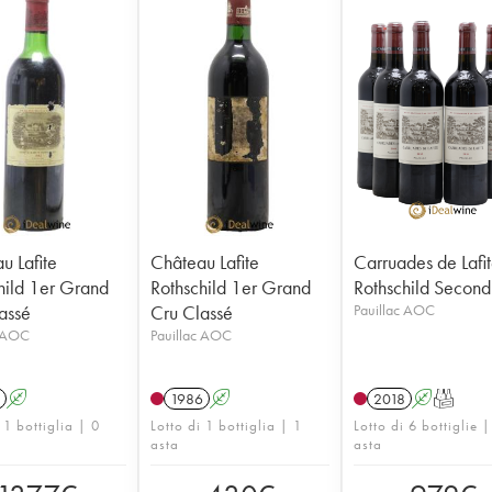
u Lafite
Château Lafite
Carruades de Lafi
hild 1er Grand
Rothschild 1er Grand
Rothschild Second
assé
Cru Classé
Pauillac AOC
c AOC
Pauillac AOC
A
1986
A
2018
A
T
 1 bottiglia | 0
Lotto di 1 bottiglia | 1
Lotto di 6 bottiglie |
asta
asta