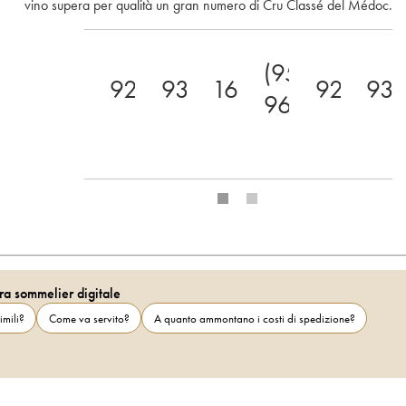
vino supera per qualità un gran numero di Cru Classé del Médoc.
(95-
92
93
16.5
92
93
96)
ra sommelier digitale
imili?
Come va servito?
A quanto ammontano i costi di spedizione?