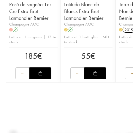
Rosé de saignée 1er
Latitude Blanc de
Terre 
Cru Extra-Brut
Blancs Extra-Brut
Non do
Larmandier-Bernier
Larmandier-Bernier
Bernie
Champagne AOC
Champagne AOC
Champa
A
A
2015
H
H
H
Lotto di 1 magnum | 17 in
Lotto di 1 bottiglia | 60+
Lotto d
stock
in stock
stock
185
€
55
€