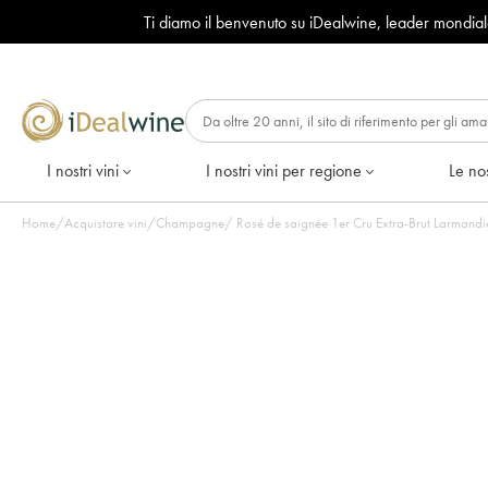
Ti diamo il benvenuto su iDealwine, leader mondia
I nostri vini
I nostri vini per regione
Le nos
Home
/
Acquistare vini
/
Champagne
/
Rosé de saignée 1er Cru Extra-Brut Larmandier