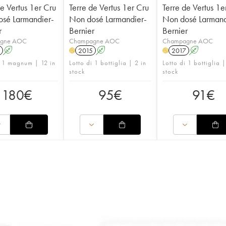
de Vertus 1er Cru
Terre de Vertus 1er Cru
Terre de Vertus 1e
sé Larmandier-
Non dosé Larmandier-
Non dosé Larmand
r
Bernier
Bernier
gne AOC
Champagne AOC
Champagne AOC
A
2015
A
2017
A
H
H
i 1 magnum | 12 in
Lotto di 1 bottiglia | 2 in
Lotto di 1 bottiglia 
stock
stock
180
€
95
€
91
€