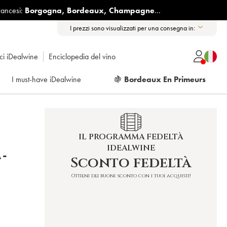
rancesi:
Borgogna
,
Bordeaux
,
Champagne
...
I prezzi sono visualizzati per una consegna in:
ici iDealwine
Enciclopedia del vino
I must-have iDealwine
🍇
Bordeaux En Primeurs
IL PROGRAMMA FEDELTÀ
IDEALWINE
A-
Sconto fedeltà
Ottieni dei buoni sconto con i tuoi acquisti!