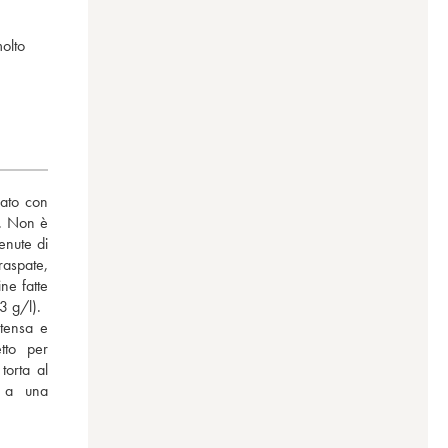
olto
ato con 
. Non è 
nute di 
aspate, 
ne fatte 
3 g/l).
tensa e 
to per 
orta al 
 a una 