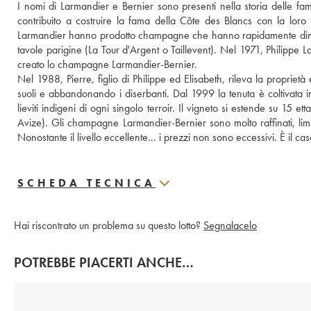
I nomi di Larmandier e Bernier sono presenti nella storia delle fami
contribuito a costruire la fama della Côte des Blancs con la loro
Larmandier hanno prodotto champagne che hanno rapidamente dimostra
tavole parigine (La Tour d'Argent o Taillevent). Nel 1971, Philippe La
creato lo champagne Larmandier-Bernier. 
Nel 1988, Pierre, figlio di Philippe ed Elisabeth, rileva la proprietà 
suoli e abbandonando i diserbanti. Dal 1999 la tenuta è coltivata in
lieviti indigeni di ogni singolo terroir. Il vigneto si estende su 15 
Avize). Gli champagne Larmandier-Bernier sono molto raffinati, limp
Nonostante il livello eccellente... i prezzi non sono eccessivi. È il cas
SCHEDA TECNICA
Hai riscontrato un problema su questo lotto?
Segnalacelo
POTREBBE PIACERTI ANCHE…