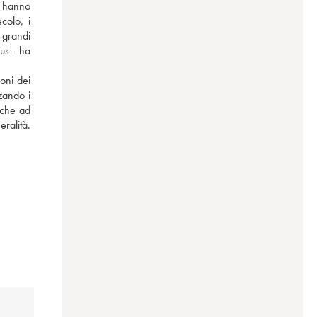
r hanno 
olo, i 
grandi 
us - ha 
oni dei 
ando i 
nche ad 
alità. 