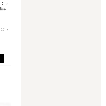
r Cru
ier-
| 25 in