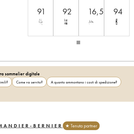
91
92
16,5
94
ra sommelier digitale
imili?
Come va servito?
A quanto ammontano i costi di spedizione?
MANDIER-BERNIER
★ Tenuta partner