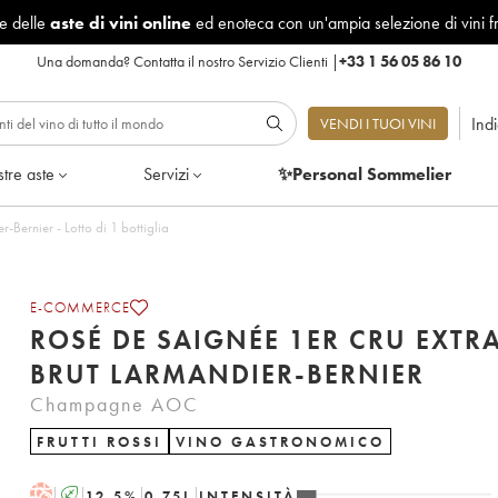
le delle
aste di vini online
ed enoteca con un'ampia selezione di vini f
Una domanda?
Contatta il nostro Servizio Clienti
|
+33 1 56 05 86 10
Ind
VENDI I TUOI VINI
tre aste
Servizi
✨Personal Sommelier
-Bernier - Lotto di 1 bottiglia
E-COMMERCE
ROSÉ DE SAIGNÉE 1ER CRU EXTR
BRUT LARMANDIER-BERNIER
Champagne AOC
FRUTTI ROSSI
VINO GASTRONOMICO
H
A
12.5
%
0.75
L
INTENSITÀ