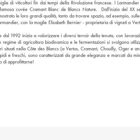
glie di viticoltori fin dai tempi della Rivoluzione francese. I Larmandie
 famosa cuvée Cramant Blanc de Blancs Nature.  Dall'inizio del XX sec
to le loro grandi qualità, tanto da trovare spazio, ad esempio, sulle 
rmandier, con la moglie Elisabeth Bernier - proprietaria di vigneti a Vert
e dal 1992 inizia a valorizzare i diversi terroir della tenuta, con lavorazi
 regime di agricoltura biodinamica e le fermentazioni si svolgono utilizz
ettari situati nella Côte des Blancs (a Vertus, Cramant, Chouilly, Oger e a
idi e freschi, sono caratterizzati da grande eleganza e marcati da miner
o di approfittarne!