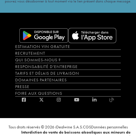
pouvez vous désabonner à tout moment via le lien présent dans chaque message.
ESTIMATION VIN GRATUITE
RECRUTEMENT
QUI SOMMES-NOUS ?
RESPONSABILITÉ D'ENTREPRISE
TARIFS ET DÉLAIS DE LIVRAISON
DOMAINES PARTENAIRES
PRESSE
FOIRE AUX QUESTIONS
Tous droits réservés © 2026 iDealwine S.A.S.
CGS
Données personnelles
Interdiction de vente de boissons alcooliques aux mineurs de