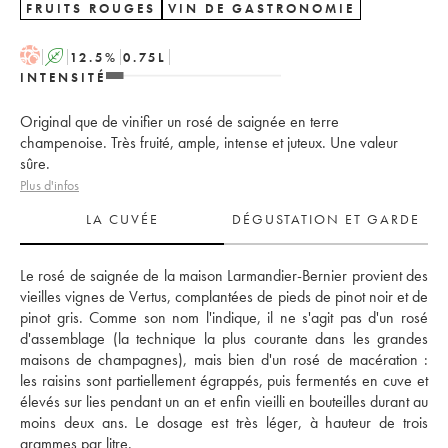
FRUITS ROUGES
VIN DE GASTRONOMIE
H
A
12.5
%
0.75
L
INTENSITÉ
Original que de vinifier un rosé de saignée en terre
champenoise. Très fruité, ample, intense et juteux. Une valeur
sûre.
Plus d'infos
LA CUVÉE
DÉGUSTATION ET GARDE
Le rosé de saignée de la maison Larmandier-Bernier provient des 
vieilles vignes de Vertus, complantées de pieds de pinot noir et de 
pinot gris. Comme son nom l'indique, il ne s'agit pas d'un rosé 
d'assemblage (la technique la plus courante dans les grandes 
maisons de champagnes), mais bien d'un rosé de macération : 
les raisins sont partiellement égrappés, puis fermentés en cuve et 
élevés sur lies pendant un an et enfin vieilli en bouteilles durant au 
moins deux ans. Le dosage est très léger, à hauteur de trois 
grammes par litre. 