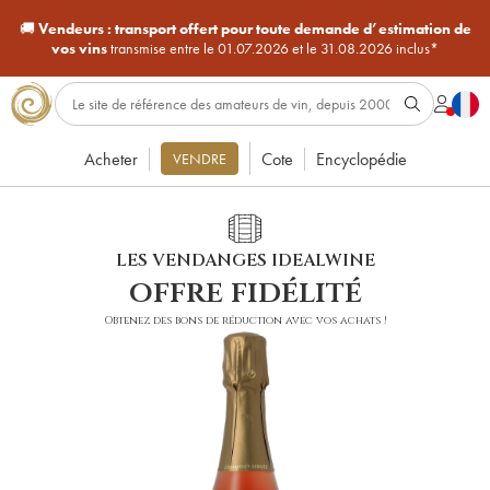
🚚
Vendeurs :
transport offert pour toute demande d’estimation de
vos vins
transmise entre le 01.07.2026 et le 31.08.2026 inclus*
Acheter
Cote
Encyclopédie
VENDRE
LES VENDANGES IDEALWINE
offre fidélité
Obtenez des bons de réduction avec vos achats !