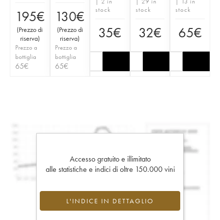
| 2 in
| 29 in
| 13 in
stock
stock
stock
195
€
130
€
35
€
32
€
65
€
(
Prezzo di
(
Prezzo di
riserva
)
riserva
)
Prezzo a
Prezzo a
bottiglia
bottiglia
65
€
65
€
Accesso gratuito e illimitato
alle statistiche e indici di oltre 150.000 vini
L'INDICE IN DETTAGLIO