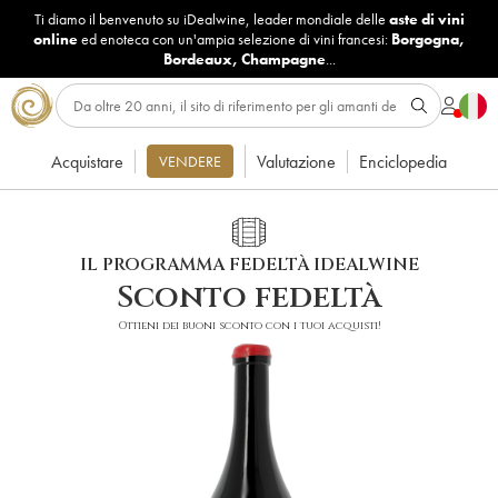
Ti diamo il benvenuto su iDealwine, leader mondiale delle
aste di vini
online
ed enoteca con un'ampia selezione di vini francesi:
Borgogna
,
Bordeaux
,
Champagne
...
Acquistare
Valutazione
Enciclopedia
VENDERE
IL PROGRAMMA FEDELTÀ IDEALWINE
Sconto fedeltà
Ottieni dei buoni sconto con i tuoi acquisti!