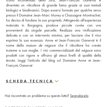
Icona incontestata dello Jura, Jean-François Ganevat è 
diventato un viticoltore di grande fama grazie ai suoi metodi 
biologici e biodinamici. Dopo essersi formato per qualche anno 
presso il Domaine Jean-Marc Morey a Chassagne-Montrachet, 
ha deciso di fondare la sua proprietà. Attingendo all'esperienza 
maturata in Borgogna, produce piccole cuvée con uve 
provenienti da singole parcelle. Realizza una vinificazione 
delicata e con un intervento minimo, per lasciare che il vino 
esprima la sua essenza. Anne et Jean-François Ganevat è il 
nome della 
maison de négoce
 che il viticoltore ha creato 
insieme a sua moglie. I vini commercializzati dal 
négoce
 sono 
prodotti con rigore e offrono gli stessi livelli di qualità della 
tenuta. 
Leggi l’articolo del blog sul Domaine Anne et Jean-
François Ganevat
SCHEDA TECNICA
Hai riscontrato un problema su questo lotto?
Segnalacelo