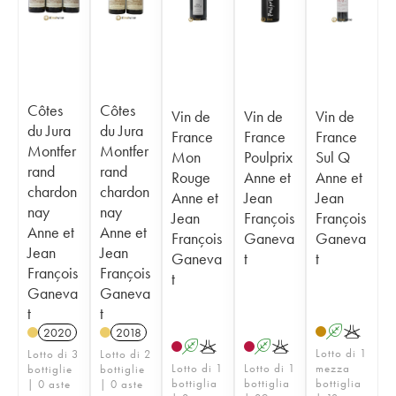
Côtes
Côtes
Vin de
Vin de
Vin de
du Jura
du Jura
France
France
France
Montfer
Montfer
Mon
Poulprix
Sul Q
rand
rand
Rouge
Anne et
Anne et
chardon
chardon
Anne et
Jean
Jean
nay
nay
Jean
François
François
Anne et
Anne et
François
Ganeva
Ganeva
Jean
Jean
Ganeva
t
t
François
François
t
Ganeva
Ganeva
t
t
A
K
2020
2018
A
K
A
K
Lotto di 1
Lotto di 3
Lotto di 2
Lotto di 1
Lotto di 1
mezza
bottiglie
bottiglie
bottiglia
bottiglia
bottiglia
| 0 aste
| 0 aste