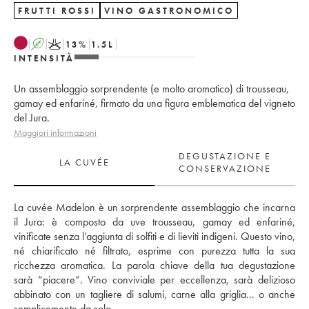
FRUTTI ROSSI
VINO GASTRONOMICO
A
K
13
%
1.5
L
INTENSITÀ
Un assemblaggio sorprendente (e molto aromatico) di trousseau,
gamay ed enfariné, firmato da una figura emblematica del vigneto
del Jura.
Maggiori informazioni
DEGUSTAZIONE E
LA CUVÉE
CONSERVAZIONE
La cuvée Madelon è un sorprendente assemblaggio che incarna 
il Jura: è composto da uve trousseau, gamay ed enfariné, 
vinificate senza l’aggiunta di solfiti e di lieviti indigeni. Questo vino, 
né chiarificato né filtrato, esprime con purezza tutta la sua 
ricchezza aromatica. La parola chiave della tua degustazione 
sarà “piacere”. Vino conviviale per eccellenza, sarà delizioso 
abbinato con un tagliere di salumi, carne alla griglia... o anche 
semplicemente da solo.