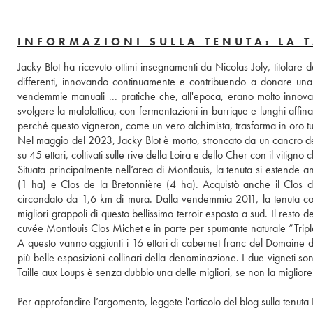
INFORMAZIONI SULLA TENUTA: LA T
Jacky Blot ha ricevuto ottimi insegnamenti da Nicolas Joly, titolare 
differenti, innovando continuamente e contribuendo a donare una n
vendemmie manuali ... pratiche che, all'epoca, erano molto innovati
svolgere la malolattica, con fermentazioni in barrique e lunghi affina
perché questo vigneron, come un vero alchimista, trasforma in oro tu
Nel maggio del 2023, Jacky Blot è morto, stroncato da un cancro devas
su 45 ettari, coltivati sulle rive della Loira e dello Cher con il vitigno
Situata principalmente nell’area di Montlouis, la tenuta si estende anc
(1 ha) e Clos de la Bretonnière (4 ha). Acquistò anche il Clos 
circondato da 1,6 km di mura. Dalla vendemmia 2011, la tenuta c
migliori grappoli di questo bellissimo terroir esposto a sud. Il resto d
cuvée Montlouis Clos Michet e in parte per spumante naturale “Trip
A questo vanno aggiunti i 16 ettari di cabernet franc del Domaine d
più belle esposizioni collinari della denominazione. I due vigneti sono 
Taille aux Loups è senza dubbio una delle migliori, se non la migliore
Per approfondire l’argomento, leggete l'articolo del blog sulla tenuta 