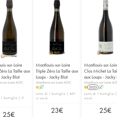
uis-sur-Loire
Montlouis-sur-Loire
Montlouis-sur-Loir
Zéro La Taille aux
Triple Zéro La Taille aux
Clos Michet La Tai
- Jacky Blot
Loups - Jacky Blot
aux Loups - Jacky 
s-sur-Loire AOC
Montlouis-sur-Loire AOC
Montlouis-sur-Loire A
A
2023
A
H
Lotto di 1 bottiglia | 60+
Lotto di 1 bottiglia 
 1 bottiglia | 0
in stock
stock
23
€
25
€
25
€