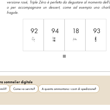
versione rosé, Triple Zéro è perfetto da degustare al momento dell’ap
o per accompagnare un dessert, come ad esempio una charlott
fragole.
92
94
18
93
ra sommelier digitale
imili?
Come va servito?
A quanto ammontano i costi di spedizione?