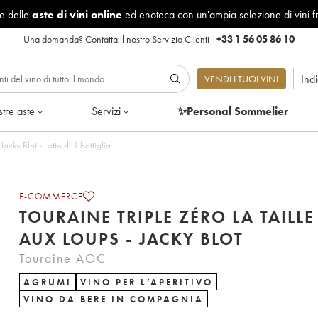
le delle
aste di vini online
ed enoteca con un'ampia selezione di vini f
Una domanda?
Contatta il nostro Servizio Clienti
|
+33 1 56 05 86 10
Ind
VENDI I TUOI VINI
tre aste
Servizi
✨Personal Sommelier
Touraine Triple Zéro La Taille aux Loups - Jacky Blot - Lotto di 1 bottiglia
E-COMMERCE
TOURAINE TRIPLE ZÉRO LA TAILLE
AUX LOUPS - JACKY BLOT
Touraine AOC
AGRUMI
VINO PER L’APERITIVO
VINO DA BERE IN COMPAGNIA