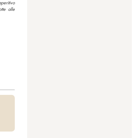
eritivo 
e alle 