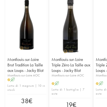
Montlouis-sur-Loire
Montlouis-sur-Loire
Montlo
Brut Tradition La Taille
Triple Zéro La Taille aux
Triple 
aux Loups - Jacky Blot
Loups - Jacky Blot
Loups 
Montlouis-sur-Loire AOC
Montlouis-sur-Loire AOC
Montloui
A
H
A
A
H
H
Lotto di 1 magnum | 10 in
Lotto di 1 bottiglia | 7
Lotto di
stock
aste
aste
38
€
19
€