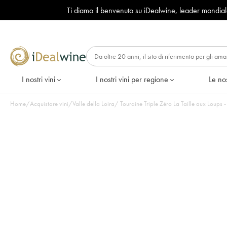
Ti diamo il benvenuto su iDealwine, leader mondia
I nostri vini
I nostri vini per regione
Le nos
Home
/
Acquistare vini
/
Valle della Loira
/