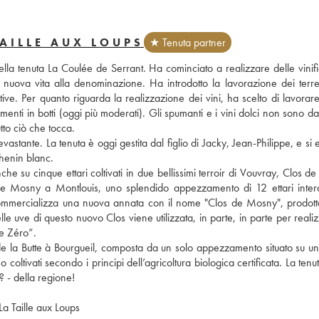
AILLE AUX LOUPS
★ Tenuta partner
della tenuta La Coulée de Serrant. Ha cominciato a realizzare delle vinifi
uova vita alla denominazione. Ha introdotto la lavorazione dei terren
ve. Per quanto riguarda la realizzazione dei vini, ha scelto di lavorare
menti in botti (oggi più moderati). Gli spumanti e i vini dolci non sono d
tto ciò che tocca.
tante. La tenuta è oggi gestita dal figlio di Jacky, Jean-Philippe, e si 
 chenin blanc.
he su cinque ettari coltivati in due bellissimi terroir di Vouvray, Clos de
de Mosny a Montlouis, uno splendido appezzamento di 12 ettari inter
ommercializza una nuova annata con il nome "Clos de Mosny", prodotta
elle uve di questo nuovo Clos viene utilizzata, in parte, in parte per realiz
le Zéro”.
e la Butte à Bourgueil, composta da un solo appezzamento situato su una
coltivati secondo i principi dell’agricoltura biologica certificata. La tenut
? - della regione!
La Taille aux Loups