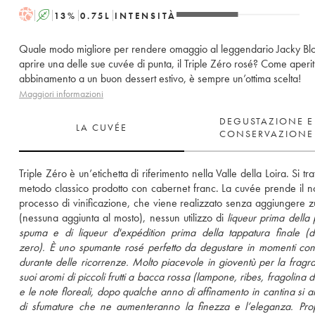
H
A
13
%
0.75
L
INTENSITÀ
Quale modo migliore per rendere omaggio al leggendario Jacky Blo
aprire una delle sue cuvée di punta, il Triple Zéro rosé? Come aperit
abbinamento a un buon dessert estivo, è sempre un’ottima scelta!
Maggiori informazioni
DEGUSTAZIONE E
LA CUVÉE
CONSERVAZIONE
Triple Zéro è un’etichetta di riferimento nella Valle della Loira. Si trat
metodo classico prodotto con cabernet franc. La cuvée prende il n
processo di vinificazione, che viene realizzato senza aggiungere z
(nessuna aggiunta al mosto), nessun utilizzo di 
liqueur
 prima della p
spuma e di 
liqueur d'expédition
 prima della tappatura finale (d
zero). È uno spumante rosé perfetto da degustare in momenti convi
durante delle ricorrenze. Molto piacevole in gioventù per la fragra
suoi aromi di piccoli frutti a bacca rossa (lampone, ribes, fragolina d
e le note floreali, dopo qualche anno di affinamento in cantina si arr
di sfumature che ne aumenteranno la finezza e l’eleganza. Prop