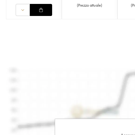
(
Prezzo attuale
)
(
P