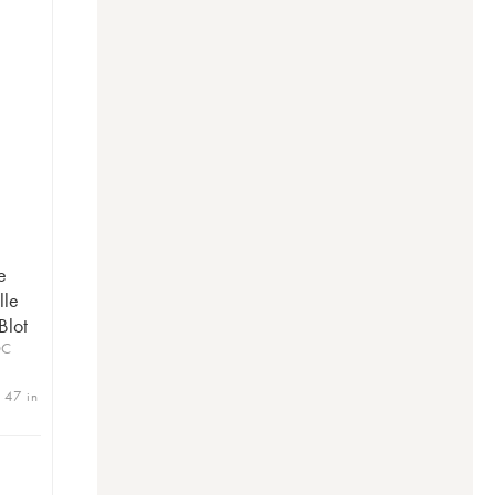
e
lle
Blot
OC
| 47 in