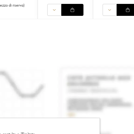
rezzo di riserva
)