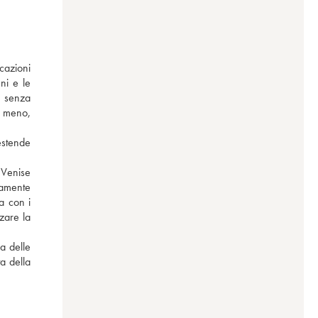
cazioni 
i e le 
 senza 
a meno, 
estende 
 Venise 
amente 
 con i 
zare la 
 delle 
a della 