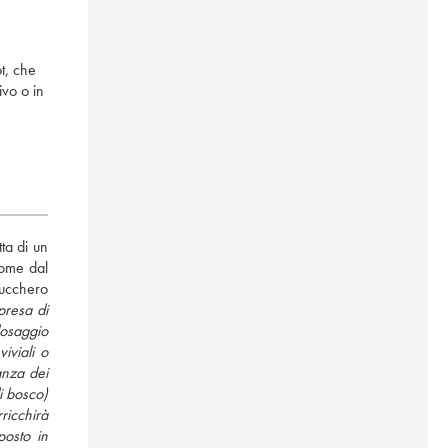
t, che
ivo o in
ta di un 
ome dal 
ucchero 
resa di 
osaggio 
viali o 
nza dei 
i bosco) 
icchirà 
osto in 