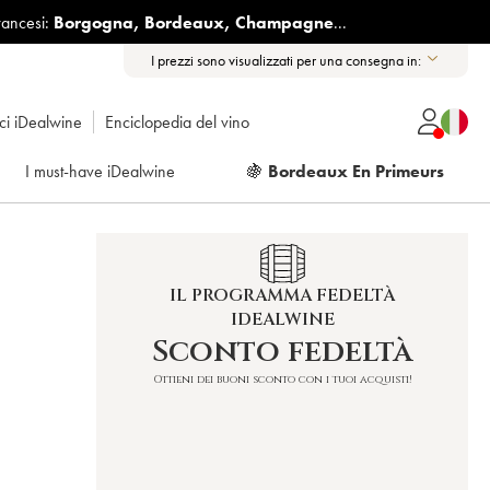
rancesi:
Borgogna
,
Bordeaux
,
Champagne
...
I prezzi sono visualizzati per una consegna in:
ici iDealwine
Enciclopedia del vino
I must-have iDealwine
🍇
Bordeaux En Primeurs
IL PROGRAMMA FEDELTÀ
IDEALWINE
Sconto fedeltà
Ottieni dei buoni sconto con i tuoi acquisti!