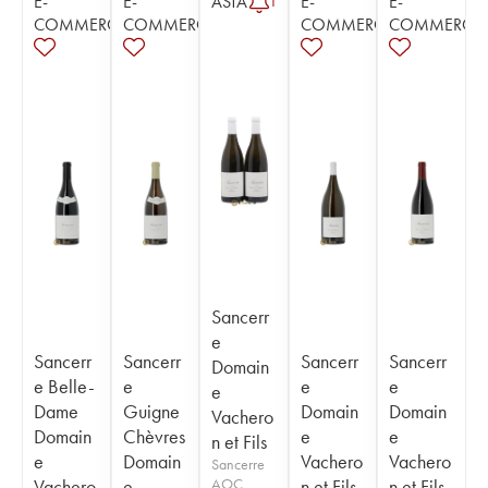
E-
E-
ASTA
E-
E-
1
COMMERCE
COMMERCE
COMMERCE
COMMERCE
Sancerr
e
Sancerr
Sancerr
Sancerr
Sancerr
Domain
e Belle-
e
e
e
e
Dame
Guigne
Domain
Domain
Vachero
Domain
Chèvres
e
e
n et Fils
e
Domain
Vachero
Vachero
Sancerre
Vachero
e
AOC
n et Fils
n et Fils