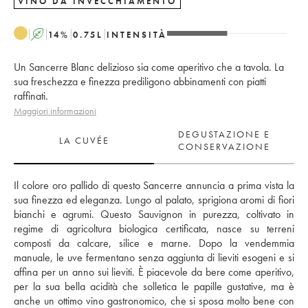
VINO DA INVECCHIAMENTO
A
14
%
0.75
L
INTENSITÀ
Un Sancerre Blanc delizioso sia come aperitivo che a tavola. La
sua freschezza e finezza prediligono abbinamenti con piatti
raffinati.
Maggiori informazioni
DEGUSTAZIONE E
LA CUVÉE
CONSERVAZIONE
Il colore oro pallido di questo Sancerre annuncia a prima vista la 
sua finezza ed eleganza. Lungo al palato, sprigiona aromi di fiori 
bianchi e agrumi. Questo Sauvignon in purezza, coltivato in 
regime di agricoltura biologica certificata, nasce su terreni 
composti da calcare, silice e marne. Dopo la vendemmia 
manuale, le uve fermentano senza aggiunta di lieviti esogeni e si 
affina per un anno sui lieviti. È piacevole da bere come aperitivo, 
per la sua bella acidità che solletica le papille gustative, ma è 
anche un ottimo vino gastronomico, che si sposa molto bene con 