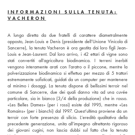
INFORMAZIONI SULLA TENUTA:
VACHERON
A lungo diretta da due fratelli di carattere diametralmente 
opposto, Jean-Louis e Denis (presidente dell’Unione Vinicola di 
Sancerre), la tenuta Vacheron è ora gestita dai loro figli Jean-
Louis e Jean-Laurent. Dal loro arrivo, i 42 ettari di vigne sono 
stati convertiti all’agricoltura biodinamica. I terreni inerbiti 
vengono interamente arati con l’aratro o il piccone, mentre la 
polverizzazione biodinamica si effettua per mezzo di 5 trattori 
estremamente sofisticati, guidati da un computer per mantenere 
al minimo i dosaggi. La tenuta dispone di bellissimi terroir nel 
comune di Sancerre, due dei quali danno vita ad una cuvée 
particolare, sia in bianco (3/4 della produzione) che in rosso. 
«Les Belles Dames» (per i rossi) esiste dal 1995, mentre «Les 
Romains» (per i bianchi) dal 1997. Quest’ultima proviene da un 
terroir con forte presenza di silicio. L’eredità qualitativa della 
precedente generazione, unita all’impegno altrettanto rigoroso 
dei giovani cugini, non lascia dubbi sul fatto che la tenuta 