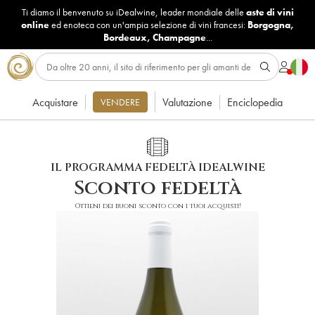
Ti diamo il benvenuto su iDealwine, leader mondiale delle
aste di vini
online
ed enoteca con un'ampia selezione di vini francesi:
Borgogna
,
Bordeaux
,
Champagne
...
Acquistare
Valutazione
Enciclopedia
VENDERE
IL PROGRAMMA FEDELTÀ IDEALWINE
Sconto fedeltà
Ottieni dei buoni sconto con i tuoi acquisti!