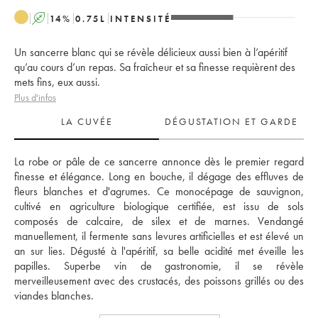
A
14
%
0.75
L
INTENSITÉ
Un sancerre blanc qui se révèle délicieux aussi bien à l’apéritif
qu’au cours d’un repas. Sa fraîcheur et sa finesse requièrent des
mets fins, eux aussi.
Plus d'infos
LA CUVÉE
DÉGUSTATION ET GARDE
La robe or pâle de ce sancerre annonce dès le premier regard 
finesse et élégance. Long en bouche, il dégage des effluves de 
fleurs blanches et d'agrumes. Ce monocépage de sauvignon, 
cultivé en agriculture biologique certifiée, est issu de sols 
composés de calcaire, de silex et de marnes. Vendangé 
manuellement, il fermente sans levures artificielles et est élevé un 
an sur lies. Dégusté à l'apéritif, sa belle acidité met éveille les 
papilles. Superbe vin de gastronomie, il se révèle 
merveilleusement avec des crustacés, des poissons grillés ou des 
viandes blanches. 