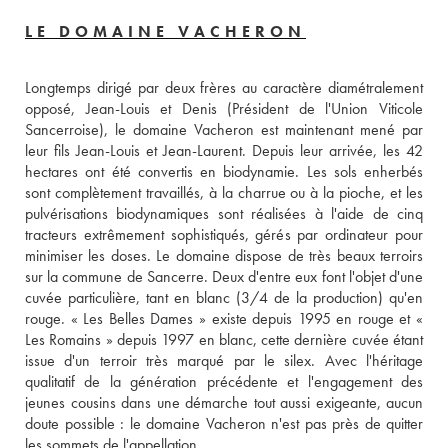
LE DOMAINE VACHERON
Longtemps dirigé par deux frères au caractère diamétralement 
opposé, Jean-Louis et Denis (Président de l'Union Viticole 
Sancerroise), le domaine Vacheron est maintenant mené par 
leur fils Jean-Louis et Jean-Laurent. Depuis leur arrivée, les 42 
hectares ont été convertis en biodynamie. Les sols enherbés 
sont complètement travaillés, à la charrue ou à la pioche, et les 
pulvérisations biodynamiques sont réalisées à l'aide de cinq 
tracteurs extrêmement sophistiqués, gérés par ordinateur pour 
minimiser les doses. Le domaine dispose de très beaux terroirs 
sur la commune de Sancerre. Deux d'entre eux font l'objet d'une 
cuvée particulière, tant en blanc (3/4 de la production) qu'en 
rouge. « Les Belles Dames » existe depuis 1995 en rouge et « 
Les Romains » depuis 1997 en blanc, cette dernière cuvée étant 
issue d'un terroir très marqué par le silex. Avec l'héritage 
qualitatif de la génération précédente et l'engagement des 
jeunes cousins dans une démarche tout aussi exigeante, aucun 
doute possible : le domaine Vacheron n'est pas près de quitter 
les sommets de l'appellation.