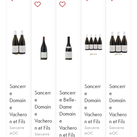
Sancerr
Sancerr
Sancerr
Sancerr
Sancerr
e
e
e
e
e Belle-
Domain
Domain
Domain
Domain
Dame
e
e
e
e
Domain
Vachero
Vachero
Vachero
Vachero
e
n et Fils
n et Fils
n et Fils
n et Fils
Vachero
Sancerre
Sancerre
Sancerre
AOC
AOC
AOC
Sancerre
n et Fils