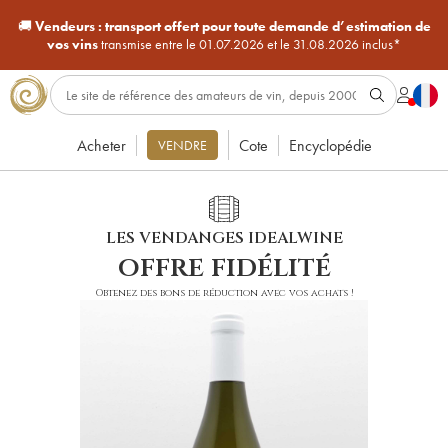
🚚
Vendeurs :
transport offert pour toute demande d’estimation de
vos vins
transmise entre le 01.07.2026 et le 31.08.2026 inclus*
Acheter
Cote
Encyclopédie
VENDRE
LES VENDANGES IDEALWINE
offre fidélité
Obtenez des bons de réduction avec vos achats !