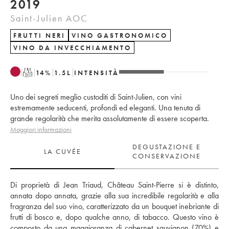
2019
Saint-Julien AOC
FRUTTI NERI
VINO GASTRONOMICO
VINO DA INVECCHIAMENTO
T
14
%
1.5
L
INTENSITÀ
Uno dei segreti meglio custoditi di Saint-Julien, con vini
estremamente seducenti, profondi ed eleganti. Una tenuta di
grande regolarità che merita assolutamente di essere scoperta.
Maggiori informazioni
DEGUSTAZIONE E
LA CUVÉE
CONSERVAZIONE
Di proprietà di Jean Triaud, Château Saint-Pierre si è distinto, 
annata dopo annata, grazie alla sua incredibile regolarità e alla 
fragranza del suo vino, caratterizzato da un bouquet inebriante di 
frutti di bosco e, dopo qualche anno, di tabacco. Questo vino è 
composto da una maggioranza di cabernet sauvignon (70%) e 