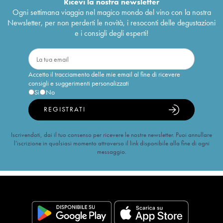
Ricevi la nostra newsletter
Ogni settimana viaggia nel magico mondo del vino con la nostra
Newsletter, per non perderti le novità, i resoconti delle degustazioni
e i consigli degli esperti!
Accetto il tracciamento delle mie email al fine di ricevere
consigli e suggerimenti personalizzati
Sì
No
REGISTRATI
Iscrivendoti, dai il tuo consenso per ricevere le nostre newsletter. Puoi annullare
l’iscrizione in qualsiasi momento attraverso il link disponibile alla fine di ogni
messaggio.