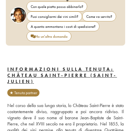
Con quale piatto posso abbinarlo?
Puoi consigliarmi dei vini simili?
Come va servito?
A quanto ammontano i costi di spedizione?
Ho un'altra domanda
INFORMAZIONI SULLA TENUTA:
CHÂTEAU SAINT-PIERRE (SAINT-
JULIEN)
★ Tenuta partner
Nel corso della sua lunga storia, lo Château Saint-Pierre è stato 
costantemente diviso, raggruppato e poi ancora ridiviso. Il 
vigneto deve il suo nome al barone Jean-Baptiste de Saint-
Pierre, che nel XVIII secolo ne era il proprietario. Nel 1855, la 
qualità dei vini permise alla tenuta di diventare Quatrième 