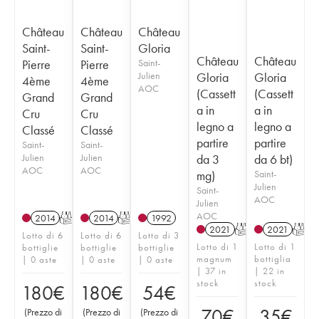
Château
Château
Château
Saint-
Saint-
Gloria
Château
Château
Pierre
Pierre
Saint-
Julien
Gloria
Gloria
4ème
4ème
AOC
(Cassett
(Cassett
Grand
Grand
a in
a in
Cru
Cru
legno a
legno a
Classé
Classé
partire
partire
Saint-
Saint-
Julien
Julien
da 3
da 6 bt)
AOC
AOC
mg)
Saint-
Julien
Saint-
AOC
Julien
AOC
2014
T
2014
T
1992
2021
T
2021
T
Lotto di 6
Lotto di 6
Lotto di 3
Lotto di 1
Lotto di 1
bottiglie
bottiglie
bottiglie
magnum
bottiglia
| 0 aste
| 0 aste
| 0 aste
| 37 in
| 22 in
stock
stock
180
€
180
€
54
€
70
€
35
€
(
Prezzo di
(
Prezzo di
(
Prezzo di