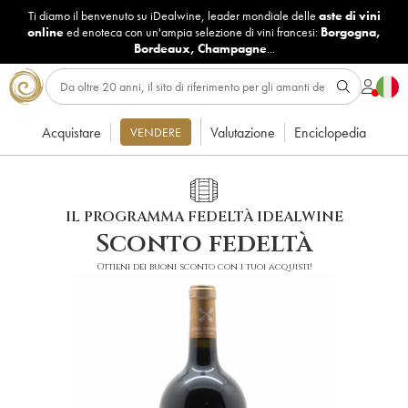
Ti diamo il benvenuto su iDealwine, leader mondiale delle
aste di vini
online
ed enoteca con un'ampia selezione di vini francesi:
Borgogna
,
Bordeaux
,
Champagne
...
Acquistare
Valutazione
Enciclopedia
VENDERE
IL PROGRAMMA FEDELTÀ IDEALWINE
Sconto fedeltà
Ottieni dei buoni sconto con i tuoi acquisti!