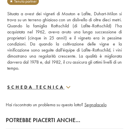
★ Tenuta partner
Situata a ovest dei vigneti di Mouton e Lafite, Duhart-Milon si 
trova su un terreno ghiaioso con un dislivello di oltre dieci metri. 
Quando la famiglia Rothschild (di Lafite-Rothschild) l’ha 
acquistata nel 1962, aveva avuto una lunga successione di 
proprietari (cinque in 25 anni!) e il vigneto era in pessime 
condizioni. Da quando la coltivazione delle vigne e la 
vinificazione sono seguite dall'équipe di Lafite-Rothschild, i vini 
dimostrano una regolarità crescente. La qualità è migliorata 
davvero dal 1978 e, dal 1982, il cru assicura gli ottimi livelli di un 
tempo.
SCHEDA TECNICA
Hai riscontrato un problema su questo lotto?
Segnalacelo
POTREBBE PIACERTI ANCHE…