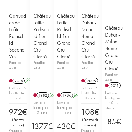
Carruad
Château
Château
Château
es de
Lafite
Lafite
Duhart-
Château
Lafite
Rothschi
Rothschi
Milon
Duhart-
Rothschi
ld 1er
ld 1er
4ème
Milon
ld
Grand
Grand
Grand
4ème
Second
Cru
Cru
Cru
Grand
Vin
Classé
Classé
Classé
Cru
Pauillac
Pauillac
Pauillac
Pauillac
AOC
AOC
AOC
AOC
Classé
Pauillac
AOC
2018
A
T
2006
2011
Lotto di 6
Lotto di 2
Lotto di 1
bottiglie
bottiglie
1982
A
1986
A
bottiglia
| 1 asta
| 0 aste
Lotto di 1
Lotto di 1
| 40 in
bottiglia
bottiglia
stock
972
€
108
€
| 0 aste
| 1 asta
85
€
(
Prezzo
(
Prezzo di
1377
€
430
€
attuale
)
riserva
)
Prezzo a
Prezzo a