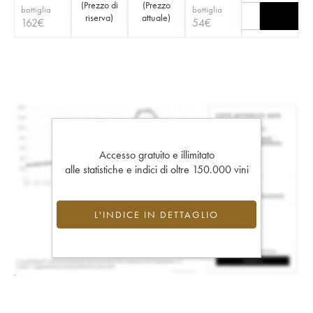
(
Prezzo di
(
Prezzo
bottiglia
bottiglia
riserva
)
attuale
)
162
€
54
€
Accesso gratuito e illimitato
alle statistiche e indici di oltre 150.000 vini
L'INDICE IN DETTAGLIO