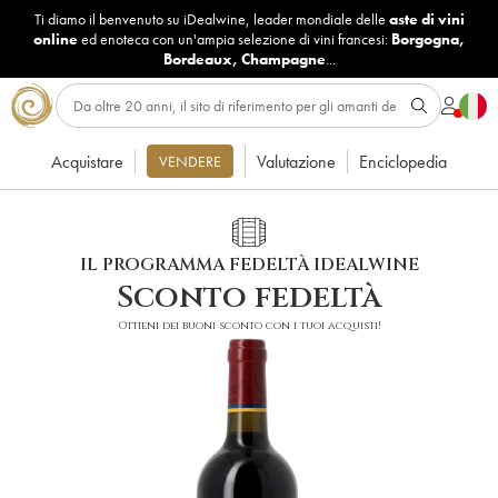
Ti diamo il benvenuto su iDealwine, leader mondiale delle
aste di vini
online
ed enoteca con un'ampia selezione di vini francesi:
Borgogna
,
Bordeaux
,
Champagne
...
Acquistare
Valutazione
Enciclopedia
VENDERE
IL PROGRAMMA FEDELTÀ IDEALWINE
Sconto fedeltà
Ottieni dei buoni sconto con i tuoi acquisti!