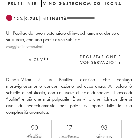
FRUTTI NERI
VINO GASTRONOMICO
ICONA
13
%
0.75
L
INTENSITÀ
Un Pauillac dal buon potenziale di invecchiamento, denso e
strutturato, con una persistenza sublime.
Maggiori informazioni
DEGUSTAZIONE E
LA CUVÉE
CONSERVAZIONE
Duhart-Milon è un Pauillac classico, che coniuga 
meravigliosamente concentrazione ed eccellenza. Al palato è 
schietto e sofisticato, con un finale di note di spezie. Il tocco di 
“Lafite” è più che mai palpabile. È un vino che richiede diversi 
anni di invecchiamento per poter sviluppare tutta la sua 
complessità aromatica.
90
17
93