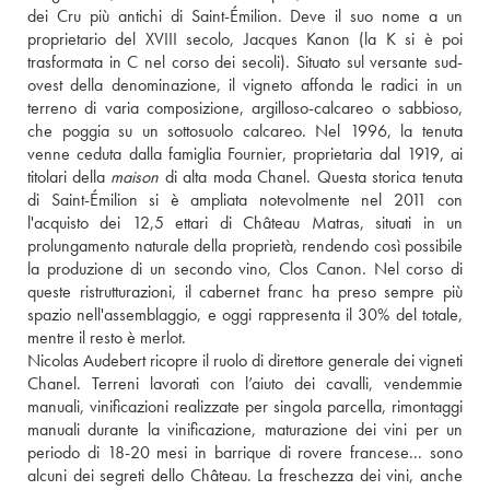
dei Cru più antichi di Saint-Émilion. Deve il suo nome a un 
proprietario del XVIII secolo, Jacques Kanon (la K si è poi 
trasformata in C nel corso dei secoli). Situato sul versante sud-
ovest della denominazione, il vigneto affonda le radici in un 
terreno di varia composizione, argilloso-calcareo o sabbioso, 
che poggia su un sottosuolo calcareo. Nel 1996, la tenuta 
venne ceduta dalla famiglia Fournier, proprietaria dal 1919, ai 
titolari della 
maison
 di alta moda Chanel. Questa storica tenuta 
di Saint-Émilion si è ampliata notevolmente nel 2011 con 
l'acquisto dei 12,5 ettari di Château Matras, situati in un 
prolungamento naturale della proprietà, rendendo così possibile 
la produzione di un secondo vino, Clos Canon. Nel corso di 
queste ristrutturazioni, il cabernet franc ha preso sempre più 
spazio nell'assemblaggio, e oggi rappresenta il 30% del totale, 
mentre il resto è merlot.
Nicolas Audebert ricopre il ruolo di direttore generale dei vigneti 
Chanel. Terreni lavorati con l’aiuto dei cavalli, vendemmie 
manuali, vinificazioni realizzate per singola parcella, rimontaggi 
manuali durante la vinificazione, maturazione dei vini per un 
periodo di 18-20 mesi in barrique di rovere francese... sono 
alcuni dei segreti dello Château. La freschezza dei vini, anche 