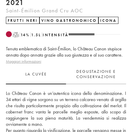
2021
Saint-Émilion Grand Cru AOC
FRUTTI NERI
VINO GASTRONOMICO
ICONA
T
14
%
1.5
L
INTENSITÀ
Tenuta emblematica di Saint-Émilion, lo Château Canon stupisce
annata dopo annata grazie alla sua giustezza e al suo carattere.
Maggiori informazioni
DEGUSTAZIONE E
LA CUVÉE
CONSERVAZIONE
Lo Château Canon è un’autentica icona della denominazione. I 
34 ettari di vigne sorgono su un terreno calcareo venato di argilla 
che risulta particolarmente propizio alla coltivazione del merlot. Il 
cabernet franc vanta le parcelle meglio esposte, allo scopo di 
raggiungere la sua piena maturità. La vendemmia si realizza 
ovviamente a mano. 
Per quanto riguarda la vinificazione, le parcelle vengono messe in 