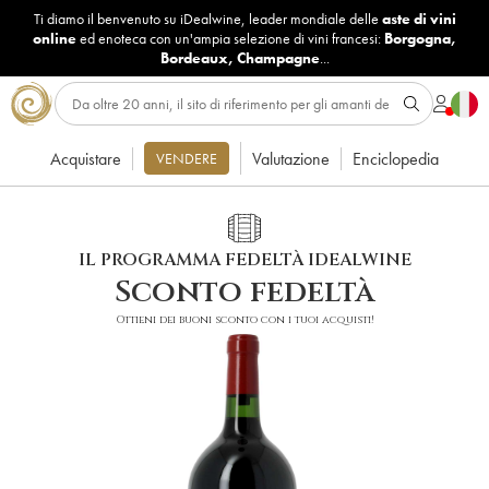
Ti diamo il benvenuto su iDealwine, leader mondiale delle
aste di vini
online
ed enoteca con un'ampia selezione di vini francesi:
Borgogna
,
Bordeaux
,
Champagne
...
Acquistare
Valutazione
Enciclopedia
VENDERE
IL PROGRAMMA FEDELTÀ IDEALWINE
Sconto fedeltà
Ottieni dei buoni sconto con i tuoi acquisti!