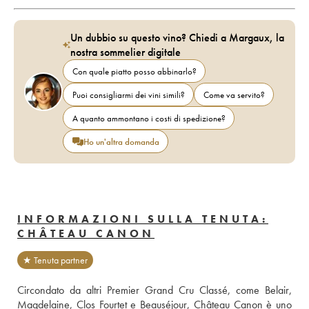
Un dubbio su questo vino? Chiedi a Margaux, la
nostra sommelier digitale
Con quale piatto posso abbinarlo?
Puoi consigliarmi dei vini simili?
Come va servito?
A quanto ammontano i costi di spedizione?
Ho un'altra domanda
INFORMAZIONI SULLA TENUTA:
CHÂTEAU CANON
★ Tenuta partner
Circondato da altri Premier Grand Cru Classé, come Belair, 
Magdelaine, Clos Fourtet e Beauséjour, Château Canon è uno 