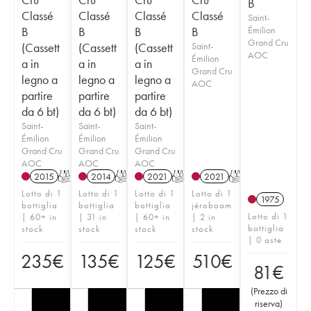
B
Classé
Classé
Classé
Classé
Saint-
B
B
B
B
Émilion
Grand Cru
(Cassett
(Cassett
(Cassett
Saint-
AOC
Émilion
a in
a in
a in
Grand Cru
legno a
legno a
legno a
AOC
partire
partire
partire
da 6 bt)
da 6 bt)
da 6 bt)
Saint-
Saint-
Saint-
Émilion
Émilion
Émilion
Grand Cru
Grand Cru
Grand Cru
AOC
AOC
AOC
2015
T
2014
T
2021
T
2021
T
Lotto di 1
Lotto di 1
Lotto di 1
Lotto di 1
1975
bottiglia
bottiglia
bottiglia
jéroboam
Lotto di 1
| 60+ in
| 31 in
| 60+ in
| 2 in
bottiglia
stock
stock
stock
stock
| 0 aste
235
€
135
€
125
€
510
€
81
€
(
Prezzo di
riserva
)