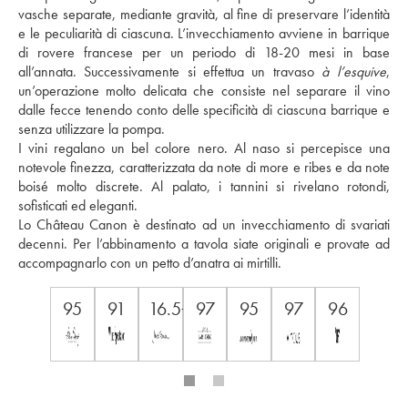
vasche separate, mediante gravità, al fine di preservare l’identità 
e le peculiarità di ciascuna. L’invecchiamento avviene in barrique 
di rovere francese per un periodo di 18-20 mesi in base 
all’annata. Successivamente si effettua un travaso 
à l’esquive
, 
un’operazione molto delicata che consiste nel separare il vino 
dalle fecce tenendo conto delle specificità di ciascuna barrique e 
senza utilizzare la pompa. 
I vini regalano un bel colore nero. Al naso si percepisce una 
notevole finezza, caratterizzata da note di more e ribes e da note 
boisé molto discrete. Al palato, i tannini si rivelano rotondi, 
sofisticati ed eleganti. 
Lo Château Canon è destinato ad un invecchiamento di svariati 
decenni. Per l’abbinamento a tavola siate originali e provate ad 
accompagnarlo con un petto d’anatra ai mirtilli. 
95
91
16.5+
97
95
97
96