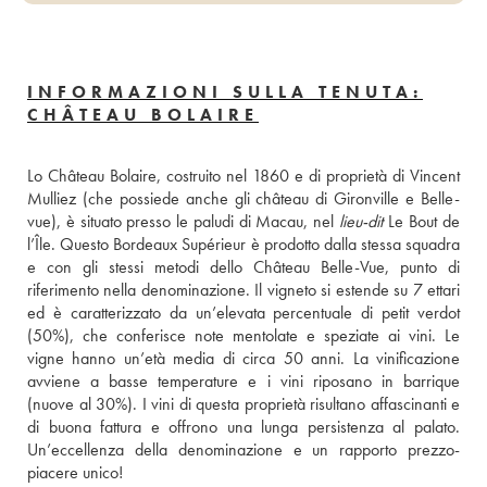
INFORMAZIONI SULLA TENUTA:
CHÂTEAU BOLAIRE
Lo Château Bolaire, costruito nel 1860 e di proprietà di Vincent 
Mulliez (che possiede anche gli château di Gironville e Belle-
vue), è situato presso le paludi di Macau, nel 
lieu-dit
 Le Bout de 
l’Île. Questo Bordeaux Supérieur è prodotto dalla stessa squadra 
e con gli stessi metodi dello Château Belle-Vue, punto di 
riferimento nella denominazione. Il vigneto si estende su 7 ettari 
ed è caratterizzato da un’elevata percentuale di petit verdot 
(50%), che conferisce note mentolate e speziate ai vini. Le 
vigne hanno un’età media di circa 50 anni. La vinificazione 
avviene a basse temperature e i vini riposano in barrique 
(nuove al 30%). I vini di questa proprietà risultano affascinanti e 
di buona fattura e offrono una lunga persistenza al palato. 
Un’eccellenza della denominazione e un rapporto prezzo-
piacere unico!  