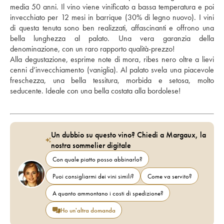
media 50 anni. Il vino viene vinificato a bassa temperatura e poi 
invecchiato per 12 mesi in barrique (30% di legno nuovo). I vini 
di questa tenuta sono ben realizzati, affascinanti e offrono una 
bella lunghezza al palato. Una vera garanzia della 
denominazione, con un raro rapporto qualità-prezzo!
Alla degustazione, esprime note di mora, ribes nero oltre a lievi 
cenni d’invecchiamento (vaniglia). Al palato svela una piacevole 
freschezza, una bella tessitura, morbida e setosa, molto 
seducente. Ideale con una bella costata alla bordolese!
Un dubbio su questo vino? Chiedi a Margaux, la
nostra sommelier digitale
Con quale piatto posso abbinarlo?
Puoi consigliarmi dei vini simili?
Come va servito?
A quanto ammontano i costi di spedizione?
Ho un'altra domanda