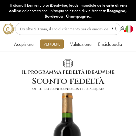
Ti diamo il benvenuto su iDealwine, leader mondiale delle
aste di vini
online
ed enoteca con un'ampia selezione di vini francesi:
Borgogna
,
Bordeaux
,
Champagne
...
Acquistare
Valutazione
Enciclopedia
VENDERE
IL PROGRAMMA FEDELTÀ IDEALWINE
Sconto fedeltà
Ottieni dei buoni sconto con i tuoi acquisti!