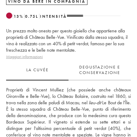
VINO DA BERE IN COMPAGNIA
13
%
0.75
L
INTENSITÀ
Un prezzo molto onesto per questo gioiello che appartiene alla
proprietà di Château Belle-Vue. Vinificato dalla stessa squadra, il
vino è realizzato con un 40% di petit verdot, famoso per la sua
freschezza e le belle note mentolate.
Maggiori informazioni
DEGUSTAZIONE E
LA CUVÉE
CONSERVAZIONE
Proprietà di Vincent Mulliez (che possiede anche châteaux 
Gironville e Belle-Vue), lo Château Bolaire, costruito nel 1860, si 
trova nella zona delle paludi di Macau, nel 
lieu-dit
 Le Bout de l'Île. 
È la stessa squadra di Château Belle-Vue, punto di riferimento 
della denominazione, che produce con la medesima cura questo 
Bordeaux Supérieur. Il vigneto si estende su sette ettari e si 
distingue per l'altissima percentuale di petit verdot (40%), che 
conferisce al vino note mentolate e speziate. Le vigne hanno in 