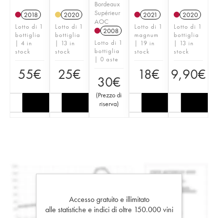
Bordeaux
Supérieur
2018
2020
2021
2020
AOC
Lotto di 1
Lotto di 1
Lotto di 1
Lotto di 1
2008
bottiglia
bottiglia
magnum
bottiglia
Lotto di 1
| 4 in
| 13 in
| 19 in
| 13 in
bottiglia
stock
stock
stock
stock
| 0 aste
55
€
25
€
18
€
9,90
€
30
€
(
Prezzo di
riserva
)
Accesso gratuito e illimitato
alle statistiche e indici di oltre 150.000 vini