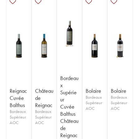
Bordeau
x
Reignac
Château
Bolaire
Bolaire
Supérie
Cuvée
de
Bordeaux
Bordeaux
ur
Supérieur
Supérieur
Balthus
Reignac
Cuvée
AOC
AOC
Bordeaux
Bordeaux
Balthus
Supérieur
Supérieur
Château
AOC
AOC
de
Reignac