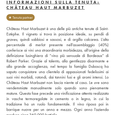
INFORMAZIONI SULLA TENUTA:
CHÂTEAU HAUT MARBUZET
★ Tenuta partner
Château Haut Marbuzet è una delle più antiche tenute di Saint-
graves
, quindi sabbiosi e sassosi, e di argilla calcarea. L’alta 
percentuale di merlot presente nell’assemblaggio (40%) 
conferisce ai vini una straordinaria morbidezza, all’origine della 
definizione lusinghiera di “vino più sensuale di Bordeaux” di 
Robert Parker. Grazie al talento, alla gentilezza disarmante e 
alla grande accoglienza, nel tempo la famiglia Duboscq ha 
saputo conquistare una clientela di appassionati fedelissimi ai 
suoi vini morbidi, rotondi, dai tannini fusi e gli aromi intensi. Lo 
Château Haut Marbuzet non lascia niente al caso. Le uve sono 
vendemmiate manualmente solo quando sono pienamente 
mature. Questa fase precede una vinificazione attenta realizzata 
in vasche termoregolate in cemento o in legno, in cui la 
tradizione ha un ruolo fondamentale. Il vino riposa poi in 
barrique nuove per un anno e mezzo. Ogni anno l’azienda 
produce circa 360.000 bottiglie.