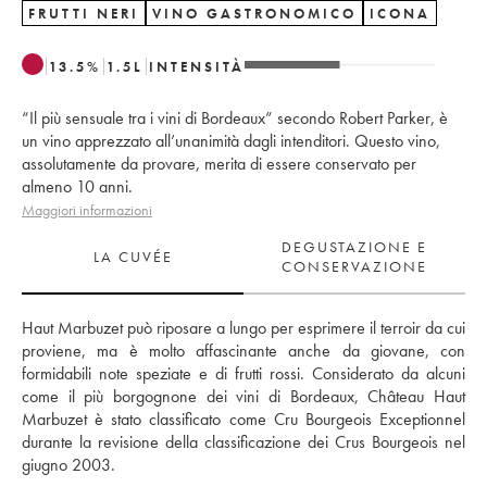
FRUTTI NERI
VINO GASTRONOMICO
ICONA
13.5
%
1.5
L
INTENSITÀ
“Il più sensuale tra i vini di Bordeaux” secondo Robert Parker, è
un vino apprezzato all’unanimità dagli intenditori. Questo vino,
assolutamente da provare, merita di essere conservato per
almeno 10 anni.
Maggiori informazioni
DEGUSTAZIONE E
LA CUVÉE
CONSERVAZIONE
Haut Marbuzet può riposare a lungo per esprimere il terroir da cui 
proviene, ma è molto affascinante anche da giovane, con 
formidabili note speziate e di frutti rossi. Considerato da alcuni 
come il più borgognone dei vini di Bordeaux, Château Haut 
Marbuzet è stato classificato come Cru Bourgeois Exceptionnel 
durante la revisione della classificazione dei Crus Bourgeois nel 
giugno 2003.