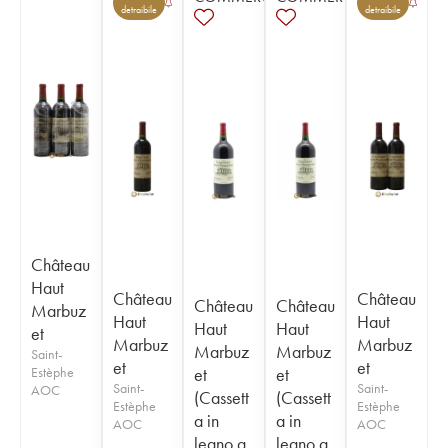
detraibile
detraibile
Château
Haut
Château
Château
Château
Château
Marbuz
Haut
Haut
Haut
Haut
et
Marbuz
Marbuz
Marbuz
Marbuz
Saint-
et
et
Estèphe
et
et
Saint-
Saint-
AOC
(Cassett
(Cassett
Estèphe
Estèphe
a in
a in
AOC
AOC
legno a
legno a