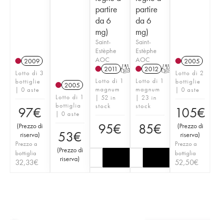
partire
partire
da 6
da 6
mg)
mg)
Saint-
Saint-
Estèphe
Estèphe
AOC
AOC
2009
2005
2011
T
2012
T
Lotto di 3
Lotto di 2
Lotto di 1
Lotto di 1
bottiglie
bottiglie
2005
magnum
magnum
| 0 aste
| 0 aste
Lotto di 1
| 52 in
| 23 in
bottiglia
stock
stock
97
€
105
€
| 0 aste
95
€
85
€
(
Prezzo di
(
Prezzo di
53
€
riserva
)
riserva
)
Prezzo a
Prezzo a
(
Prezzo di
bottiglia
bottiglia
riserva
)
32,33
€
52,50
€