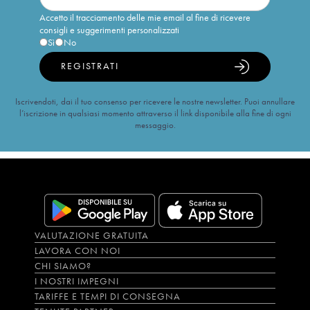
Accetto il tracciamento delle mie email al fine di ricevere
consigli e suggerimenti personalizzati
Sì
No
REGISTRATI
Iscrivendoti, dai il tuo consenso per ricevere le nostre newsletter. Puoi annullare
l’iscrizione in qualsiasi momento attraverso il link disponibile alla fine di ogni
messaggio.
VALUTAZIONE GRATUITA
LAVORA CON NOI
CHI SIAMO?
I NOSTRI IMPEGNI
TARIFFE E TEMPI DI CONSEGNA