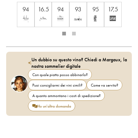
94
16.5
94
93
95
17,5
Un dubbio su questo vino? Chiedi a Margaux, la
nostra sommelier digitale
Con quale piatto posso abbinarlo?
Puoi consigliarmi dei vini simili?
Come va servito?
A quanto ammontano i costi di spedizione?
Ho un'altra domanda