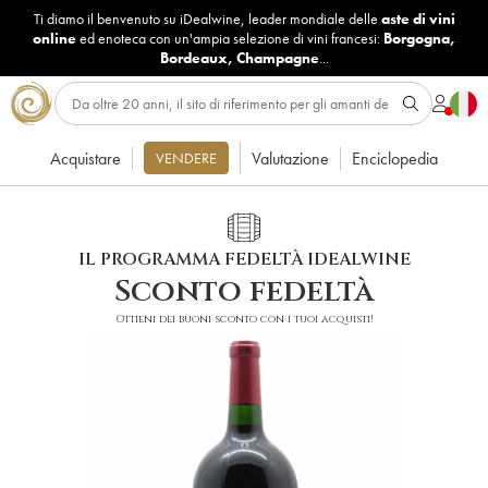
Ti diamo il benvenuto su iDealwine, leader mondiale delle
aste di vini
online
ed enoteca con un'ampia selezione di vini francesi:
Borgogna
,
Bordeaux
,
Champagne
...
Acquistare
Valutazione
Enciclopedia
VENDERE
IL PROGRAMMA FEDELTÀ IDEALWINE
Sconto fedeltà
Ottieni dei buoni sconto con i tuoi acquisti!