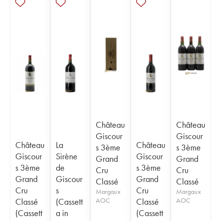
Château
Château
Giscour
Giscour
Château
La
Château
s 3ème
s 3ème
Giscour
Sirène
Giscour
Grand
Grand
s 3ème
de
s 3ème
Cru
Cru
Grand
Giscour
Grand
Classé
Classé
Cru
s
Cru
Margaux
Margaux
Classé
(Cassett
AOC
Classé
AOC
(Cassett
a in
(Cassett