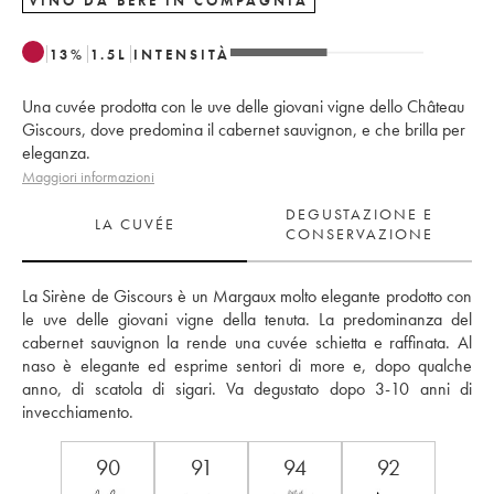
VINO DA BERE IN COMPAGNIA
13
%
1.5
L
INTENSITÀ
Una cuvée prodotta con le uve delle giovani vigne dello Château
Giscours, dove predomina il cabernet sauvignon, e che brilla per
eleganza.
Maggiori informazioni
DEGUSTAZIONE E
LA CUVÉE
CONSERVAZIONE
La Sirène de Giscours è un Margaux molto elegante prodotto con 
le uve delle giovani vigne della tenuta. La predominanza del 
cabernet sauvignon la rende una cuvée schietta e raffinata. Al 
naso è elegante ed esprime sentori di more e, dopo qualche 
anno, di scatola di sigari. Va degustato dopo 3-10 anni di 
invecchiamento.
90
91
94
92