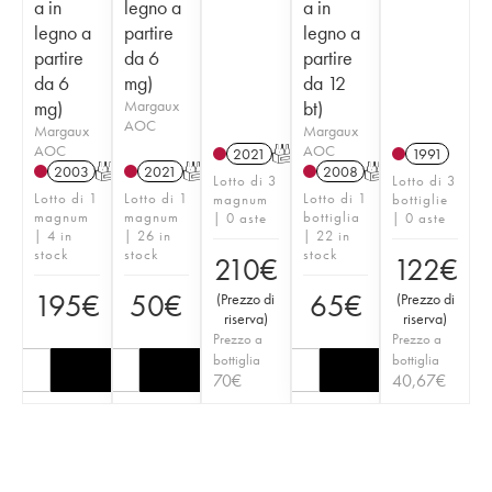
a in
legno a
a in
legno a
partire
legno a
partire
da 6
partire
da 6
mg)
da 12
mg)
Margaux
bt)
AOC
Margaux
Margaux
AOC
AOC
2021
T
1991
2003
T
2021
T
2008
T
Lotto di 3
Lotto di 3
Lotto di 1
Lotto di 1
Lotto di 1
magnum
bottiglie
magnum
magnum
bottiglia
| 0 aste
| 0 aste
| 4 in
| 26 in
| 22 in
stock
stock
stock
210
€
122
€
195
€
50
€
65
€
(
Prezzo di
(
Prezzo di
riserva
)
riserva
)
Prezzo a
Prezzo a
bottiglia
bottiglia
70
€
40,67
€