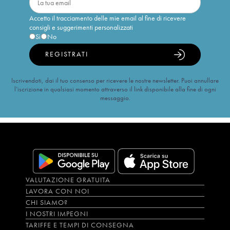
Accetto il tracciamento delle mie email al fine di ricevere
consigli e suggerimenti personalizzati
Sì
No
REGISTRATI
Iscrivendoti, dai il tuo consenso per ricevere le nostre newsletter. Puoi annullare
l’iscrizione in qualsiasi momento attraverso il link disponibile alla fine di ogni
messaggio.
VALUTAZIONE GRATUITA
LAVORA CON NOI
CHI SIAMO?
I NOSTRI IMPEGNI
TARIFFE E TEMPI DI CONSEGNA