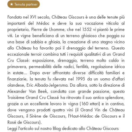
★ Tenuta partner
Fondato nel XVI secolo, Château Giscours è una delle tenute più 
importanti del Médoc e deve la sua vocazione viticola al 
proprietario, Pierre de Lhomme, che nel 1552 vi piantò le prime 
viti. Le vigne beneficiano di un terreno ghiaioso che poggia su 
una base di sabbia e ghiaia, la creazione di uno stagno vicino 
allo Château ha favorito poi il drenaggio del terreno. Questo 
eccezionale terroir combina tutti i requisiti qualitativi di un Grand 
Cru Classé: esposizione, drenaggio, terreno molto caldo in 
primavera, permeabilità delle radici, fertilità, regolazione idrica 
in estate... Dopo aver affrontato diverse difficoltà familiari e 
finanziarie, la tenuta fu rilevata nel 1995 da un uomo d'affari 
olandese, Eric Albada-Jelgersma. Da allora, sotto la direzione di 
Alexander Van Beek, condotta con grande passione, questo 
Troisième Grand Cru Classé ha ritrovato il suo antico splendore, 
grazie a un eccellente lavoro in vigna (160 ettari) e in cantina, 
dove vengono prodotti quattro vini (il Grand Vin de Château 
Giscours, il Sirène de Giscours, l'Haut-Médoc de Giscours e il 
Rosé de Giscours).
Leggi l'articolo sul nostro Blog dedicato allo Château Giscours