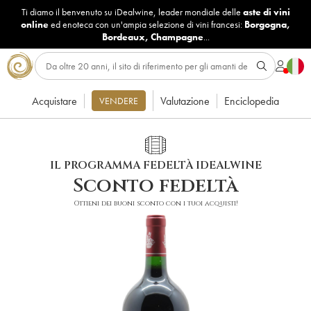
Ti diamo il benvenuto su iDealwine, leader mondiale delle
aste di vini
online
ed enoteca con un'ampia selezione di vini francesi:
Borgogna
,
Bordeaux
,
Champagne
...
Acquistare
Valutazione
Enciclopedia
VENDERE
IL PROGRAMMA FEDELTÀ IDEALWINE
Sconto fedeltà
Ottieni dei buoni sconto con i tuoi acquisti!