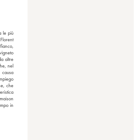
 le più 
lorent 
ianco, 
vigneto 
 altre 
he, nel 
 causa 
impiego 
e, che 
ristica 
 maison 
empo in 