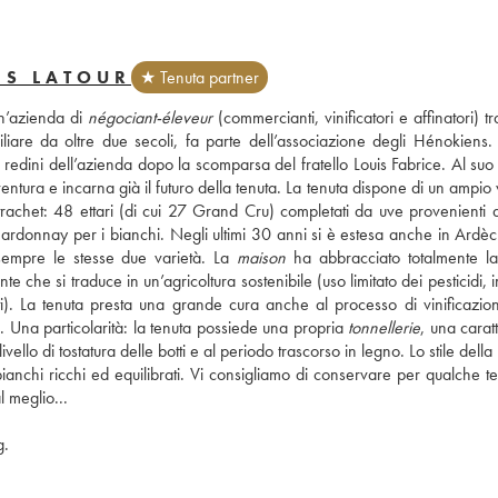
IS LATOUR
★ Tenuta partner
n’azienda di 
négociant-éleveur
 (commercianti, vinificatori e affinatori) tra
are da oltre due secoli, fa parte dell’associazione degli Hénokiens. F
dini dell’azienda dopo la scomparsa del fratello Louis Fabrice. Al suo f
ntura e incarna già il futuro della tenuta. La tenuta dispone di un ampio 
het: 48 ettari (di cui 27 Grand Cru) completati da uve provenienti da
o chardonnay per i bianchi. Negli ultimi 30 anni si è estesa anche in Ardèc
sempre le stesse due varietà. La 
maison
 ha abbracciato totalmente la
e che si traduce in un’agricoltura sostenibile (uso limitato dei pesticidi, 
). La tenuta presta una grande cura anche al processo di vinificazion
. Una particolarità: la tenuta possiede una propria 
tonnellerie
, una caratte
llo di tostatura delle botti e al periodo trascorso in legno. Lo stile della
i bianchi ricchi ed equilibrati. Vi consigliamo di conservare per qualche t
 meglio...
g.