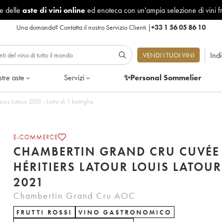
le delle
aste di vini online
ed enoteca con un'ampia selezione di vini f
Una domanda?
Contatta il nostro Servizio Clienti
|
+33 1 56 05 86 10
Ind
VENDI I TUOI VINI
tre aste
Servizi
✨Personal Sommelier
Chambertin Grand Cru Cuvée Héritiers Latour Louis Latour 2021 - Lotto di 1 bottiglia
E-COMMERCE
CHAMBERTIN GRAND CRU CUVÉE
HÉRITIERS LATOUR LOUIS LATOUR
2021
Chambertin Grand Cru AOC
FRUTTI ROSSI
VINO GASTRONOMICO