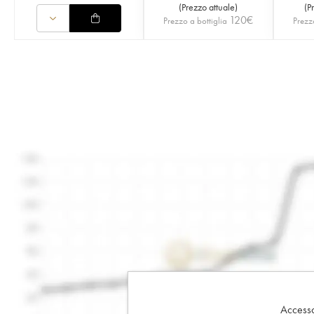
(
Prezzo attuale
)
(
P
120
€
Prezzo a bottiglia
Prezz
Accesso 