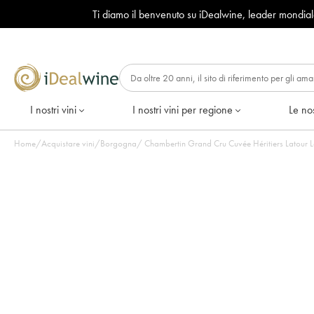
Ti diamo il benvenuto su iDealwine, leader mondia
I nostri vini
I nostri vini per regione
Le nos
Home
/
Acquistare vini
/
Borgogna
/