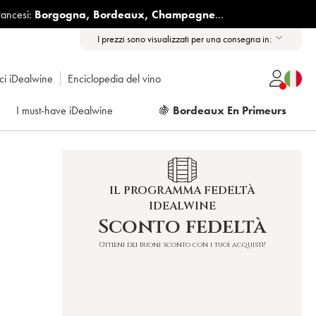
rancesi:
Borgogna
,
Bordeaux
,
Champagne
...
I prezzi sono visualizzati per una consegna in:
ici iDealwine
Enciclopedia del vino
I must-have iDealwine
🍇
Bordeaux En Primeurs
IL PROGRAMMA FEDELTÀ
IDEALWINE
Sconto fedeltà
Ottieni dei buoni sconto con i tuoi acquisti!