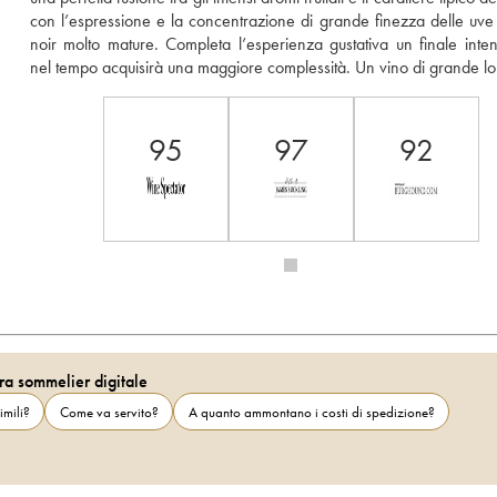
con l’espressione e la concentrazione di grande finezza delle uve d
noir molto mature. Completa l’esperienza gustativa un finale inten
nel tempo acquisirà una maggiore complessità. Un vino di grande lo
95
97
92
ra sommelier digitale
imili?
Come va servito?
A quanto ammontano i costi di spedizione?