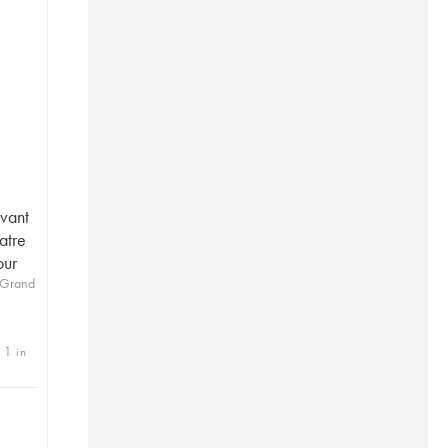
vant
atre
our
 Grand
 1 in