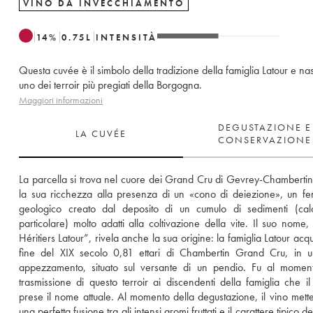
VINO DA INVECCHIAMENTO
14
%
0.75
L
INTENSITÀ
Questa cuvée è il simbolo della tradizione della famiglia Latour e na
uno dei terroir più pregiati della Borgogna.
Maggiori informazioni
DEGUSTAZIONE E
LA CUVÉE
CONSERVAZIONE
La parcella si trova nel cuore dei Grand Cru di Gevrey-Chambertin
la sua ricchezza alla presenza di un «cono di deiezione», un f
geologico creato dal deposito di un cumulo di sedimenti (calc
particolare) molto adatti alla coltivazione della vite. Il suo nome,
Héritiers Latour”, rivela anche la sua origine: la famiglia Latour acqui
fine del XIX secolo 0,81 ettari di Chambertin Grand Cru, in u
appezzamento, situato sul versante di un pendio. Fu al moment
trasmissione di questo terroir ai discendenti della famiglia che il 
prese il nome attuale. Al momento della degustazione, il vino mette 
una perfetta fusione tra gli intensi aromi fruttati e il carattere tipico del 