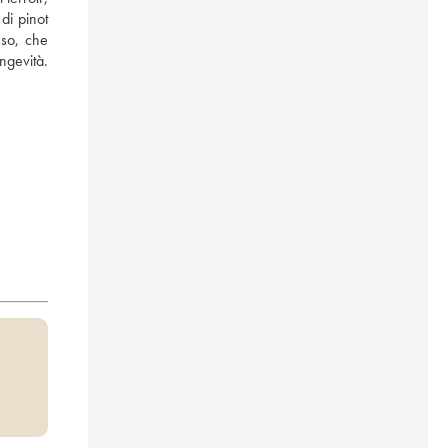
i pinot 
so, che 
ngevità.