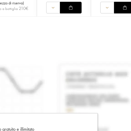
rezzo di riserva
)
210
€
o a bottiglia
gratuito e illimitato