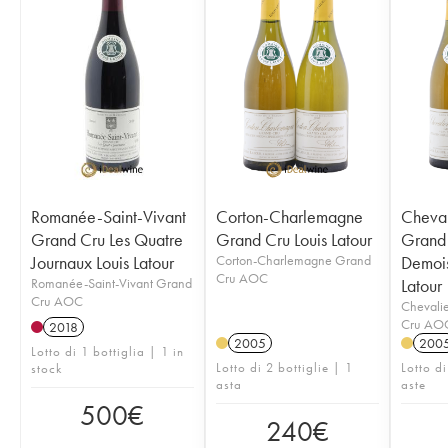
Romanée-Saint-Vivant
Corton-Charlemagne
Cheval
Grand Cru Les Quatre
Grand Cru Louis Latour
Grand 
Journaux Louis Latour
Corton-Charlemagne Grand
Demois
Cru AOC
Romanée-Saint-Vivant Grand
Latour
Cru AOC
Chevali
Cru AO
2018
2005
200
Lotto di 1 bottiglia | 1 in
Lotto di 2 bottiglie | 1
Lotto di
stock
asta
aste
500
€
240
€