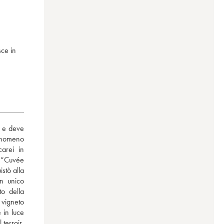
sce in
 e deve 
enomeno 
arei in 
 “Cuvée 
stò alla 
n unico 
o della 
vigneto 
in luce 
terroir, 