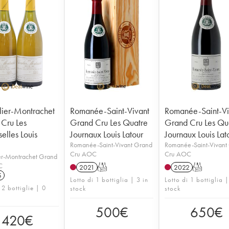
ier-Montrachet
Romanée-Saint-Vivant
Romanée-Saint-Vi
Cru Les
Grand Cru Les Quatre
Grand Cru Les Qu
elles Louis
Journaux Louis Latour
Journaux Louis Lat
Romanée-Saint-Vivant Grand
Romanée-Saint-Vivant
Cru AOC
Cru AOC
er-Montrachet Grand
C
2021
T
2022
T
5
Lotto di 1 bottiglia | 3 in
Lotto di 1 bottiglia |
 2 bottiglie | 0
stock
stock
500
€
650
€
420
€