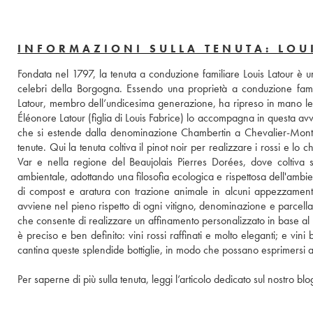
INFORMAZIONI SULLA TENUTA: LOU
Fondata nel 1797, la tenuta a conduzione familiare Louis Latour è u
celebri della Borgogna. Essendo una proprietà a conduzione famili
Latour, membro dell’undicesima generazione, ha ripreso in mano le re
Éléonore Latour (figlia di Louis Fabrice) lo accompagna in questa avve
che si estende dalla denominazione Chambertin a Chevalier-Montrac
tenute. Qui la tenuta coltiva il pinot noir per realizzare i rossi e l
Var e nella regione del Beaujolais Pierres Dorées, dove coltiva 
ambientale, adottando una filosofia ecologica e rispettosa dell'ambient
di compost e aratura con trazione animale in alcuni appezzamenti
avviene nel pieno rispetto di ogni vitigno, denominazione e parcella
che consente di realizzare un affinamento personalizzato in base al live
è preciso e ben definito: vini rossi raffinati e molto eleganti; e vin
cantina queste splendide bottiglie, in modo che possano esprimersi al
Per saperne di più sulla tenuta, leggi l’articolo dedicato sul nostro blo