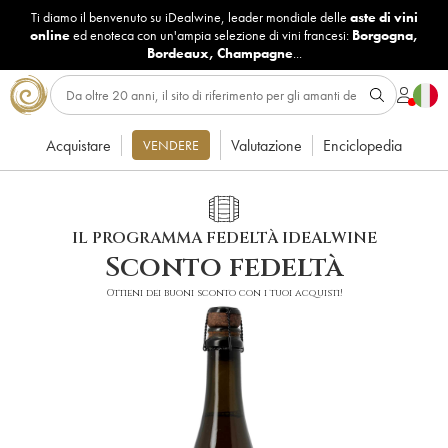
Ti diamo il benvenuto su iDealwine, leader mondiale delle
aste di vini
online
ed enoteca con un'ampia selezione di vini francesi:
Borgogna
,
Bordeaux
,
Champagne
...
Acquistare
Valutazione
Enciclopedia
VENDERE
IL PROGRAMMA FEDELTÀ IDEALWINE
Sconto fedeltà
Ottieni dei buoni sconto con i tuoi acquisti!