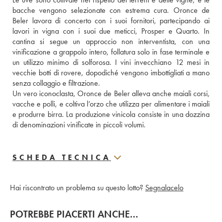
bacche vengono selezionate con estrema cura. Oronce de 
Beler lavora di concerto con i suoi fornitori, partecipando ai 
lavori in vigna con i suoi due meticci, Prosper e Quarto. In 
cantina si segue un approccio non interventista, con una 
vinificazione a grappolo intero, follatura solo in fase terminale e 
un utilizzo minimo di solforosa. I vini invecchiano 12 mesi in 
vecchie botti di rovere, dopodiché vengono imbottigliati a mano 
senza collaggio e filtrazione. 
Un vero iconoclasta, Oronce de Beler alleva anche maiali corsi, 
vacche e polli, e coltiva l’orzo che utilizza per alimentare i maiali 
e produrre birra. La produzione vinicola consiste in una dozzina 
di denominazioni vinificate in piccoli volumi.
SCHEDA TECNICA
Hai riscontrato un problema su questo lotto?
Segnalacelo
POTREBBE PIACERTI ANCHE…