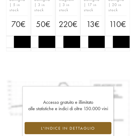
| 5 in
| 3 in
| 3 in
| 17 in
| 20 in
stock
stock
stock
stock
stock
70
€
50
€
220
€
13
€
110
€
Accesso gratuito e illimitato
alle statistiche e indici di oltre 150.000 vini
L'INDICE IN DETTAGLIO