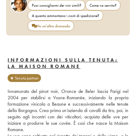
Puoi consigliarmi dei vini simili?
Come va servito?
A quanto ammontano i costi di spedizione?
Ho un'altra domanda
INFORMAZIONI SULLA TENUTA:
LA MAISON ROMANE
★ Tenuta partner
Innamorato del pinot noir, Oronce de Beler lascia Parigi nel 
2004 per stabilirsi a Vosne-Romanée, iniziando la propria 
formazione vinicola a Beaune e successivamente nelle tenute 
della Borgogna. Crea prima un’azienda di cavalli da tiro, poi, in 
seguito agli incontri con dei viticoltori, acquista delle uve per 
iniziare a produrre le sue cuvée. È così che nasce la Maison 
Romane. 
Le uve sono coltivate nel rispetto dei terreni e delle vigne, e le 