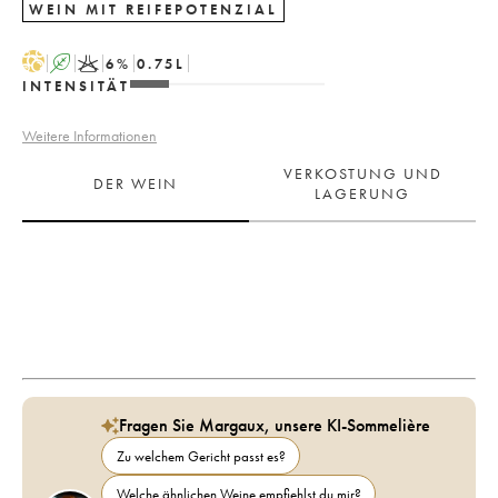
WEIN MIT REIFEPOTENZIAL
H
A
K
6
%
0.75
L
INTENSITÄT
Weitere Informationen
VERKOSTUNG UND
DER WEIN
LAGERUNG
Fragen Sie Margaux, unsere KI-Sommelière
Zu welchem Gericht passt es?
Welche ähnlichen Weine empfiehlst du mir?