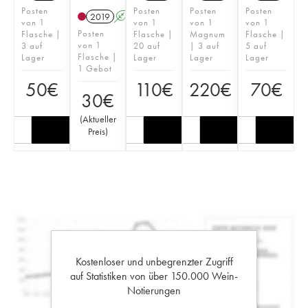
Posten
Posten
Posten
Posten
2019
A
von 1
von 1
von 1
von 1
Posten
Flasche |
Flasche |
Magnum
Flasche |
von 1
3 auf
20 auf
| 3 auf
5 auf
Flasche |
Lager
Lager
Lager
Lager
1 Gebot
50
€
110
€
220
€
70
€
30
€
(
Aktueller
Preis
)
Kostenloser und unbegrenzter Zugriff
auf Statistiken von über 150.000 Wein-
Notierungen