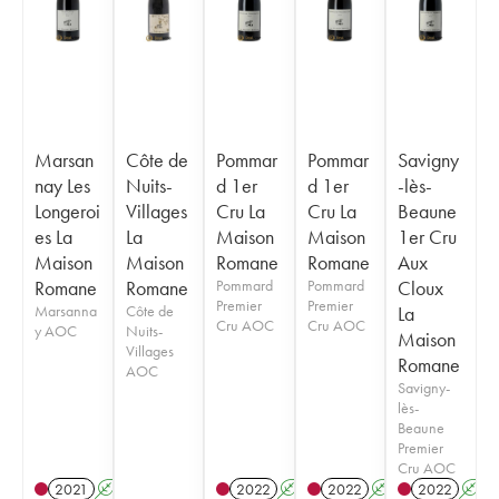
Marsan
Côte de
Pommar
Pommar
Savigny
nay Les
Nuits-
d 1er
d 1er
-lès-
Longeroi
Villages
Cru La
Cru La
Beaune
es La
La
Maison
Maison
1er Cru
Maison
Maison
Romane
Romane
Aux
Romane
Romane
Pommard
Pommard
Cloux
Premier
Premier
Marsanna
Côte de
La
Cru AOC
Cru AOC
y AOC
Nuits-
Maison
Villages
Romane
AOC
Savigny-
lès-
Beaune
Premier
Cru AOC
2021
A
2022
A
2022
A
2022
A