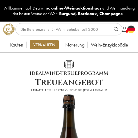
Willkommen auf iDealwine,
online-Weinauktionshaus
und
Weinhandlung
der besten Weine der Welt:
Burgund
,
Bordeaux
,
Champagne
...
Kaufen
Notierung
Wein-Enzyklopädie
VERKAUFEN
IDEALWINE-TREUEPROGRAMM
Treueangebot
Erhalten Sie Rabatt-Coupons bei jedem Einkauf!