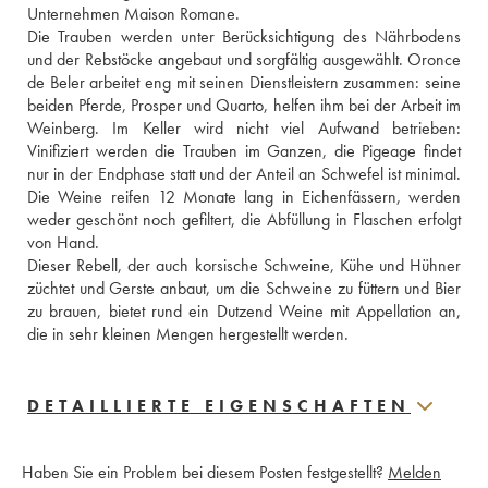
Unternehmen Maison Romane. 
Die Trauben werden unter Berücksichtigung des Nährbodens 
und der Rebstöcke angebaut und sorgfältig ausgewählt. Oronce 
de Beler arbeitet eng mit seinen Dienstleistern zusammen: seine 
beiden Pferde, Prosper und Quarto, helfen ihm bei der Arbeit im 
Weinberg. Im Keller wird nicht viel Aufwand betrieben: 
Vinifiziert werden die Trauben im Ganzen, die Pigeage findet 
nur in der Endphase statt und der Anteil an Schwefel ist minimal. 
Die Weine reifen 12 Monate lang in Eichenfässern, werden 
weder geschönt noch gefiltert, die Abfüllung in Flaschen erfolgt 
von Hand. 
Dieser Rebell, der auch korsische Schweine, Kühe und Hühner 
züchtet und Gerste anbaut, um die Schweine zu füttern und Bier 
zu brauen, bietet rund ein Dutzend Weine mit Appellation an, 
die in sehr kleinen Mengen hergestellt werden.
DETAILLIERTE EIGENSCHAFTEN
Haben Sie ein Problem bei diesem Posten festgestellt?
Melden