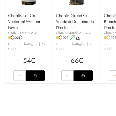
Chablis 1er Cru
Chablis Grand Cru
Chabli
Vaulorent William
Vaudésir Domaine de
Blanch
Fèvre
l'Enclos
l'Enclo
Chablis 1er Cru AOC
Chablis Grand Cru AOC
Chablis
2021
2023
A
K
202
Lotto di 1 bottiglia | 57 in
Lotto di 1 bottiglia | 2 in
Lotto d
stock
stock
stock
54
€
66
€