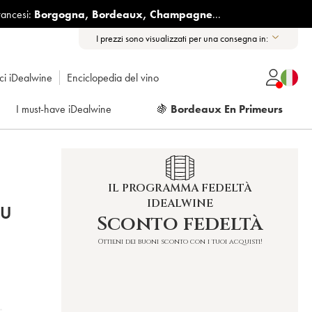
rancesi:
Borgogna
,
Bordeaux
,
Champagne
...
I prezzi sono visualizzati per una consegna in:
ici iDealwine
Enciclopedia del vino
I must-have iDealwine
🍇
Bordeaux En Primeurs
IL PROGRAMMA FEDELTÀ
IDEALWINE
EU
Sconto fedeltà
Ottieni dei buoni sconto con i tuoi acquisti!