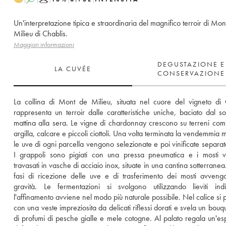
Un'interpretazione tipica e straordinaria del magnifico terroir di Mon
Milieu di Chablis.
Maggiori informazioni
DEGUSTAZIONE E
LA CUVÉE
CONSERVAZIONE
La collina di Mont de Milieu, situata nel cuore del vigneto di C
rappresenta un terroir dalle caratteristiche uniche, baciato dal sol
mattina alla sera. Le vigne di chardonnay crescono su terreni comp
argilla, calcare e piccoli ciottoli. Una volta terminata la vendemmia 
le uve di ogni parcella vengono selezionate e poi vinificate separat
I grappoli sono pigiati con una pressa pneumatica e i mosti v
travasati in vasche di acciaio inox, situate in una cantina sotterranea. 
fasi di ricezione delle uve e di trasferimento dei mosti avveng
gravità. Le fermentazioni si svolgono utilizzando lieviti ind
l'affinamento avviene nel modo più naturale possibile. Nel calice si p
con una veste impreziosita da delicati riflessi dorati e svela un bouqu
di profumi di pesche gialle e mele cotogne. Al palato regala un'esp