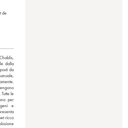
t de
hablis, 
e dalla 
osti da 
manuale, 
amente. 
engono 
Tutte le 
ono per 
igeni e 
resenta 
et ricco 
losione 