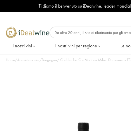
Ti diamo il benvenuto su iDealwine, leader mondia
I nostri vini
I nostri vini per regione
Le nos
Home
/
Acquistare vini
/
Borgogna
/