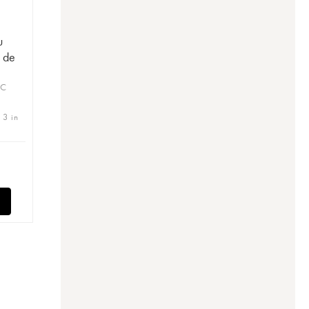
u
 de
OC
 3 in