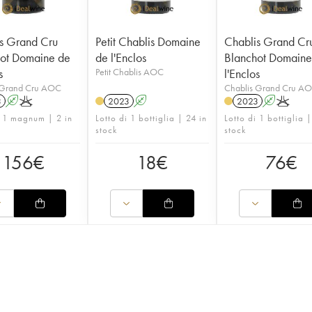
s Grand Cru
Petit Chablis Domaine
Chablis Grand Cr
ot Domaine de
de l'Enclos
Blanchot Domaine
s
Petit Chablis AOC
l'Enclos
 Grand Cru AOC
Chablis Grand Cru A
3
A
K
2023
A
2023
A
K
i 1 magnum | 2 in
Lotto di 1 bottiglia | 24 in
Lotto di 1 bottiglia |
stock
stock
156
€
18
€
76
€