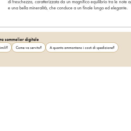
di freschezza, caratterizzata da un magnifico equilibrio tra le note a
e una bella mineralità, che conduce a un finale lungo ed elegante.
ra sommelier digitale
imili?
Come va servito?
A quanto ammontano i costi di spedizione?