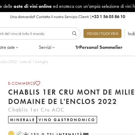
le delle
aste di vini online
ed enoteca con un'ampia selezione di vini f
Una domanda?
Contatta il nostro Servizio Clienti
|
+33 1 56 05 86 10
Ind
VENDI I TUOI VINI
tre aste
Servizi
✨Personal Sommelier
Chablis 1er Cru Mont de Milieu Domaine de l'Enclos 2022 - Lotto di 1 bottiglia
E-COMMERCE
CHABLIS 1ER CRU MONT DE MILI
DOMAINE DE L'ENCLOS 2022
Chablis 1er Cru AOC
MINERALE
VINO GASTRONOMICO
A
K
13
%
0.75
L
INTENSITÀ