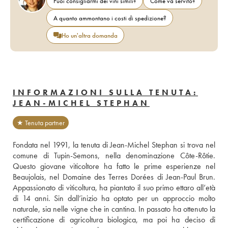
Puoi consigliarmi dei vini simili?
Come va servito?
A quanto ammontano i costi di spedizione?
Ho un'altra domanda
INFORMAZIONI SULLA TENUTA:
JEAN-MICHEL STEPHAN
★ Tenuta partner
Fondata nel 1991, la tenuta di Jean-Michel Stephan si trova nel 
comune di Tupin-Semons, nella denominazione Côte-Rôtie. 
Questo giovane viticoltore ha fatto le prime esperienze nel 
Beaujolais, nel Domaine des Terres Dorées di Jean-Paul Brun. 
Appassionato di viticoltura, ha piantato il suo primo ettaro all’età 
di 14 anni. Sin dall’inizio ha optato per un approccio molto 
naturale, sia nelle vigne che in cantina. In passato ha ottenuto la 
certificazione di agricoltura biologica, ma poi ha deciso di 