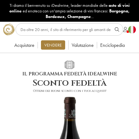
Ti diamo il benvenuto su iDealwine, leader mondiale delle
aste di vini
online
ed enoteca con un'ampia selezione di vini francesi:
Borgogna
,
Bordeaux
,
Champagne
...
Acquistare
Valutazione
Enciclopedia
VENDERE
IL PROGRAMMA FEDELTÀ IDEALWINE
Sconto fedeltà
Ottieni dei buoni sconto con i tuoi acquisti!