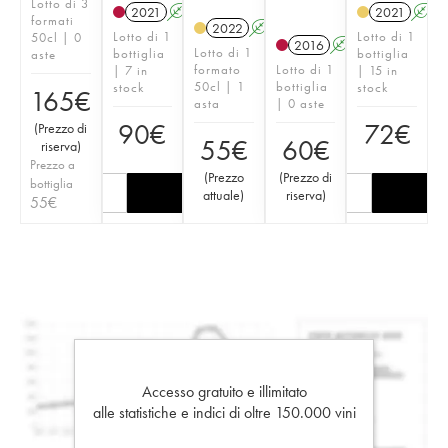
Lotto di 3
2021
A
K
2021
A
formati
2022
A
K
Lotto di 1
Lotto di 1
50cl | 0
2016
A
K
Lotto di 1
bottiglia
bottiglia
aste
formato
Lotto di 1
| 7 in
| 15 in
50cl | 1
bottiglia
stock
stock
165
€
asta
| 0 aste
90
€
72
€
(
Prezzo di
55
€
60
€
riserva
)
Prezzo a
(
Prezzo
(
Prezzo di
bottiglia
attuale
)
riserva
)
55
€
Accesso gratuito e illimitato
alle statistiche e indici di oltre 150.000 vini