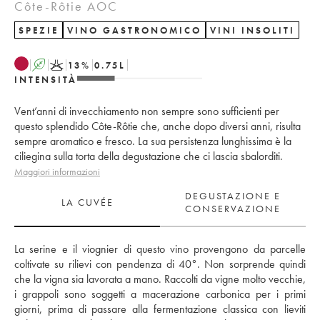
Côte-Rôtie AOC
SPEZIE
VINO GASTRONOMICO
VINI INSOLITI
A
K
13
%
0.75
L
INTENSITÀ
Vent’anni di invecchiamento non sempre sono sufficienti per
questo splendido Côte-Rôtie che, anche dopo diversi anni, risulta
sempre aromatico e fresco. La sua persistenza lunghissima è la
ciliegina sulla torta della degustazione che ci lascia sbalorditi.
Maggiori informazioni
DEGUSTAZIONE E
LA CUVÉE
CONSERVAZIONE
La serine e il viognier di questo vino provengono da parcelle 
coltivate su rilievi con pendenza di 40°. Non sorprende quindi 
che la vigna sia lavorata a mano. Raccolti da vigne molto vecchie, 
i grappoli sono soggetti a macerazione carbonica per i primi 
giorni, prima di passare alla fermentazione classica con lieviti 