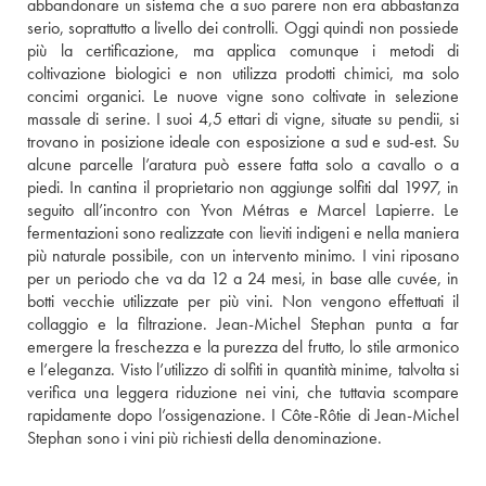
abbandonare un sistema che a suo parere non era abbastanza 
serio, soprattutto a livello dei controlli. Oggi quindi non possiede 
più la certificazione, ma applica comunque i metodi di 
coltivazione biologici e non utilizza prodotti chimici, ma solo 
concimi organici. Le nuove vigne sono coltivate in selezione 
massale di serine. I suoi 4,5 ettari di vigne, situate su pendii, si 
trovano in posizione ideale con esposizione a sud e sud-est. Su 
alcune parcelle l’aratura può essere fatta solo a cavallo o a 
piedi. In cantina il proprietario non aggiunge solfiti dal 1997, in 
seguito all’incontro con Yvon Métras e Marcel Lapierre. Le 
fermentazioni sono realizzate con lieviti indigeni e nella maniera 
più naturale possibile, con un intervento minimo. I vini riposano 
per un periodo che va da 12 a 24 mesi, in base alle cuvée, in 
botti vecchie utilizzate per più vini. Non vengono effettuati il 
collaggio e la filtrazione. Jean-Michel Stephan punta a far 
emergere la freschezza e la purezza del frutto, lo stile armonico 
e l’eleganza. Visto l’utilizzo di solfiti in quantità minime, talvolta si 
verifica una leggera riduzione nei vini, che tuttavia scompare 
rapidamente dopo l’ossigenazione. I Côte-Rôtie di Jean-Michel 
Stephan sono i vini più richiesti della denominazione.