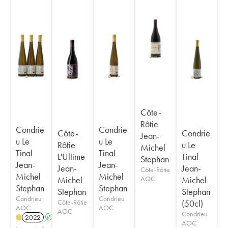
Côte-
Rôtie
Condrie
Condrie
Côte-
Condrie
Jean-
u Le
u Le
Rôtie
u Le
Michel
Tinal
Tinal
L'Ultime
Tinal
Stephan
Jean-
Jean-
Jean-
Jean-
Côte-Rôtie
Michel
Michel
Michel
AOC
Michel
Stephan
Stephan
Stephan
Stephan
Condrieu
Condrieu
Côte-Rôtie
(50cl)
AOC
AOC
AOC
Condrieu
2022
A
K
AOC