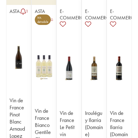
ASTA
ASTA
E-
E-
E-
1
COMMERCE
COMMERCE
COMMERCE
IVA
detraibile
Vin de
France
Vin de
Vin de
Iroulégu
Vin de
Pinot
France
France
y Ilarria
France
Blanc
Bianco
Le Petit
(Domain
Ilarria
Arnaud
Gentile
vin
e)
(Domain
Lopez