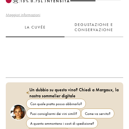
K
13
%
0.75
L
INTENSITÀ
Maggiori informazioni
DEGUSTAZIONE E
LA CUVÉE
CONSERVAZIONE
Un dubbio su questo vino? Chiedi a Margaux, la
nostra sommelier digitale
Con quale piatto posso abbinarlo?
Puoi consigliarmi dei vini simili?
Come va servito?
A quanto ammontano i costi di spedizione?