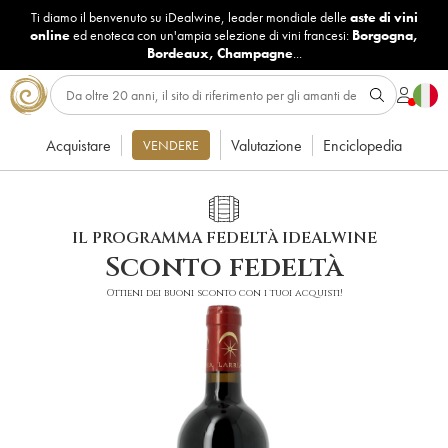
Ti diamo il benvenuto su iDealwine, leader mondiale delle
aste di vini
online
ed enoteca con un'ampia selezione di vini francesi:
Borgogna
,
Bordeaux
,
Champagne
...
Acquistare
Valutazione
Enciclopedia
VENDERE
IL PROGRAMMA FEDELTÀ IDEALWINE
Sconto fedeltà
Ottieni dei buoni sconto con i tuoi acquisti!