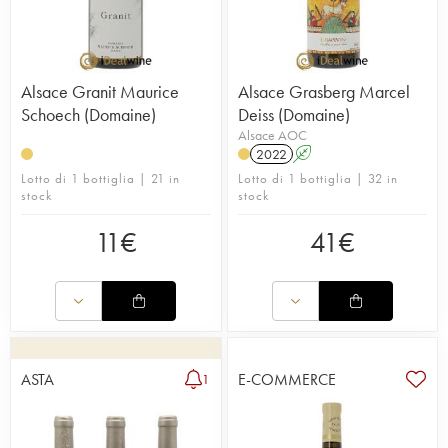
Alsace Granit Maurice
Alsace Grasberg Marcel
Schoech (Domaine)
Deiss (Domaine)
Alsace AOC
2022
A
Lotto di 1 bottiglia | 21 in
Lotto di 1 bottiglia | 32 in
stock
stock
11
€
41
€
ASTA
E-COMMERCE
1