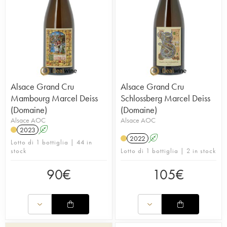
Alsace Grand Cru
Alsace Grand Cru
Mambourg Marcel Deiss
Schlossberg Marcel Deiss
(Domaine)
(Domaine)
Alsace AOC
Alsace AOC
2023
A
2022
A
Lotto di 1 bottiglia | 44 in
stock
Lotto di 1 bottiglia | 2 in stock
90
€
105
€