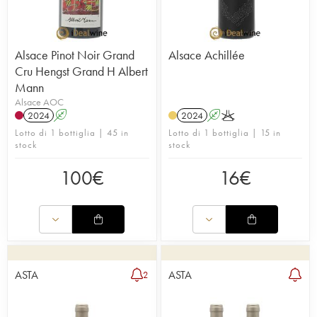
Alsace Pinot Noir Grand
Alsace Achillée
Cru Hengst Grand H Albert
Mann
Alsace AOC
2024
A
2024
A
K
Lotto di 1 bottiglia | 45 in
Lotto di 1 bottiglia | 15 in
stock
stock
100
€
16
€
ASTA
ASTA
2