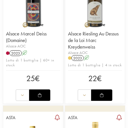
Alsace Marcel Deiss
Alsace Riesling Au Dessus
(Domaine)
de la Loi Marc
Alsace AOC
Kreydenweiss
Alsace AOC
2023
A
2023
A
Lotto di 1 bottiglia | 60+ in
stock
Lotto di 1 bottiglia | 4 in stock
25
€
22
€
ASTA
ASTA