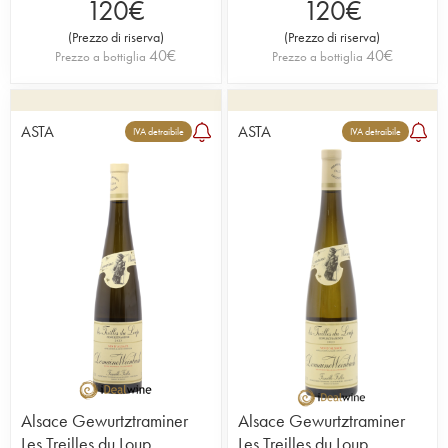
120
€
120
€
(
Prezzo di riserva
)
(
Prezzo di riserva
)
40
€
40
€
Prezzo a bottiglia
Prezzo a bottiglia
ASTA
ASTA
IVA detraibile
IVA detraibile
Alsace Gewurtztraminer
Alsace Gewurtztraminer
Les Treilles du Loup
Les Treilles du Loup