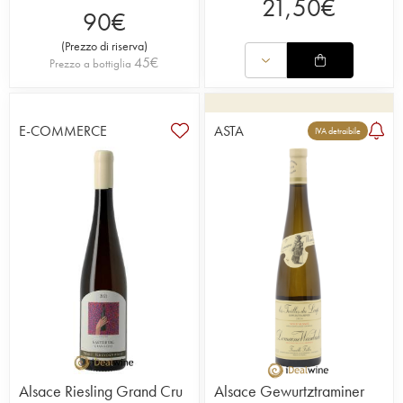
21,50
€
90
€
(
Prezzo di riserva
)
45
€
Prezzo a bottiglia
E-COMMERCE
ASTA
IVA detraibile
Alsace Riesling Grand Cru
Alsace Gewurtztraminer