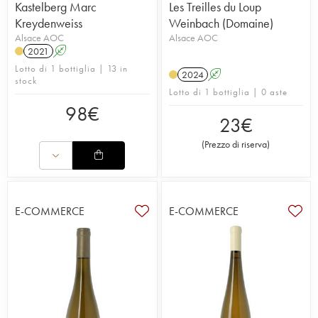
Kastelberg Marc
Les Treilles du Loup
Kreydenweiss
Weinbach (Domaine)
Alsace AOC
Alsace AOC
2021
A
Lotto di 1 bottiglia | 13 in
2024
A
stock
Lotto di 1 bottiglia | 0 aste
98
€
23
€
(
Prezzo di riserva
)
E-COMMERCE
E-COMMERCE