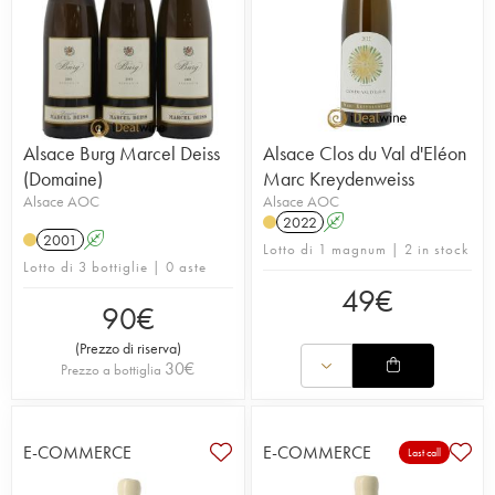
Alsace Burg Marcel Deiss
Alsace Clos du Val d'Eléon
(Domaine)
Marc Kreydenweiss
Alsace AOC
Alsace AOC
2022
A
2001
A
Lotto di 1 magnum | 2 in stock
Lotto di 3 bottiglie | 0 aste
49
€
90
€
(
Prezzo di riserva
)
30
€
Prezzo a bottiglia
E-COMMERCE
E-COMMERCE
Last call