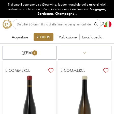
Ti diamo il benvenuto su iDealwine, leader mondiale delle
aste di vini
online
ed enoteca con un'ampia selezione di vini francesi:
Borgogna
,
Bordeaux
,
Champagne
...
Acquistare
Valutazione
Enciclopedia
VENDERE
Filtri
1
E-COMMERCE
E-COMMERCE