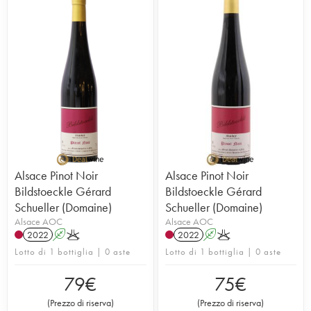
Alsace Pinot Noir
Alsace Pinot Noir
Bildstoeckle Gérard
Bildstoeckle Gérard
Schueller (Domaine)
Schueller (Domaine)
Alsace AOC
Alsace AOC
2022
A
K
2022
A
K
Lotto di 1 bottiglia | 0 aste
Lotto di 1 bottiglia | 0 aste
79
€
75
€
(
Prezzo di riserva
)
(
Prezzo di riserva
)