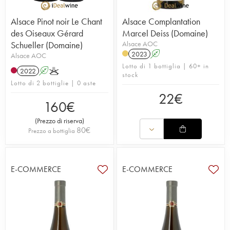
Alsace Pinot noir Le Chant
Alsace Complantation
des Oiseaux Gérard
Marcel Deiss (Domaine)
Schueller (Domaine)
Alsace AOC
2023
A
Alsace AOC
Lotto di 1 bottiglia | 60+ in
2022
A
K
stock
Lotto di 2 bottiglie | 0 aste
22
€
160
€
(
Prezzo di riserva
)
80
€
Prezzo a bottiglia
E-COMMERCE
E-COMMERCE