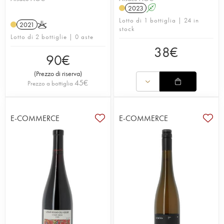
2023
A
Lotto di 1 bottiglia | 24 in
2021
K
stock
Lotto di 2 bottiglie | 0 aste
38
€
90
€
(
Prezzo di riserva
)
45
€
Prezzo a bottiglia
E-COMMERCE
E-COMMERCE