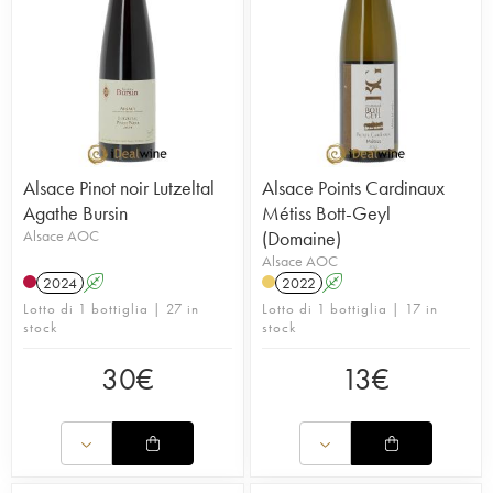
Alsace Pinot noir Lutzeltal
Alsace Points Cardinaux
Agathe Bursin
Métiss Bott-Geyl
Alsace AOC
(Domaine)
Alsace AOC
2024
A
2022
A
Lotto di 1 bottiglia | 27 in
Lotto di 1 bottiglia | 17 in
stock
stock
30
€
13
€