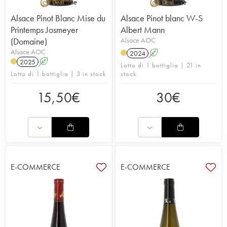
Alsace Pinot Blanc Mise du
Alsace Pinot blanc W-S
Printemps Josmeyer
Albert Mann
(Domaine)
Alsace AOC
Alsace AOC
2024
A
2025
A
Lotto di 1 bottiglia | 21 in
Lotto di 1 bottiglia | 3 in stock
stock
15,50
€
30
€
E-COMMERCE
E-COMMERCE