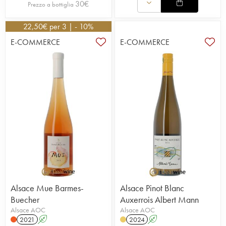
30
€
Prezzo a bottiglia
22,50
€
per 3 | - 10%
E-COMMERCE
E-COMMERCE
Alsace Mue Barmes-
Alsace Pinot Blanc
Buecher
Auxerrois Albert Mann
Alsace AOC
Alsace AOC
2021
A
2024
A