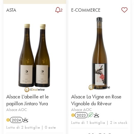
ASTA
E-COMMERCE
2
Alsace L'abeille et le
Alsace La Vigne en Rose
papillon Jintaro Yura
Vignoble du Rêveur
Alsace AOC
Alsace AOC
2023
A
K
2024
K
Lotto di 1 bottiglia | 2 in stock
Lotto di 2 bottiglie | 0 aste