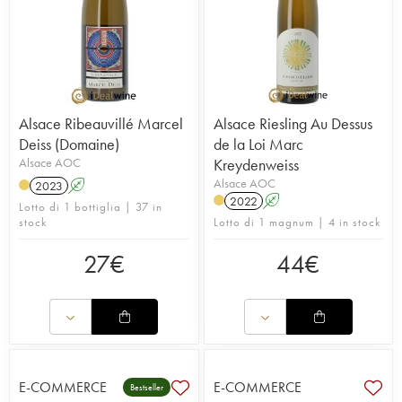
Alsace Ribeauvillé Marcel
Alsace Riesling Au Dessus
Deiss (Domaine)
de la Loi Marc
Alsace AOC
Kreydenweiss
Alsace AOC
2023
A
2022
A
Lotto di 1 bottiglia | 37 in
stock
Lotto di 1 magnum | 4 in stock
27
€
44
€
E-COMMERCE
E-COMMERCE
Bestseller