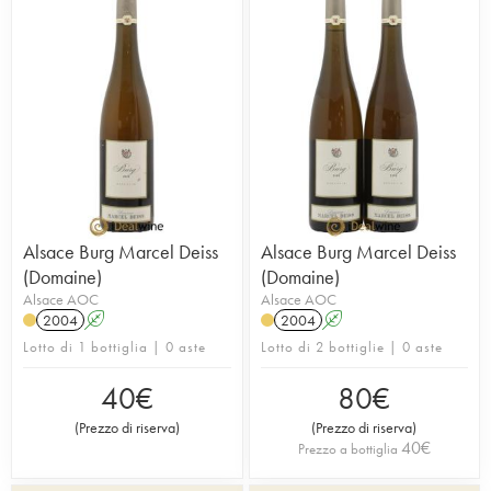
Alsace Burg Marcel Deiss
Alsace Burg Marcel Deiss
(Domaine)
(Domaine)
Alsace AOC
Alsace AOC
2004
A
2004
A
Lotto di 1 bottiglia | 0 aste
Lotto di 2 bottiglie | 0 aste
40
€
80
€
(
Prezzo di riserva
)
(
Prezzo di riserva
)
40
€
Prezzo a bottiglia