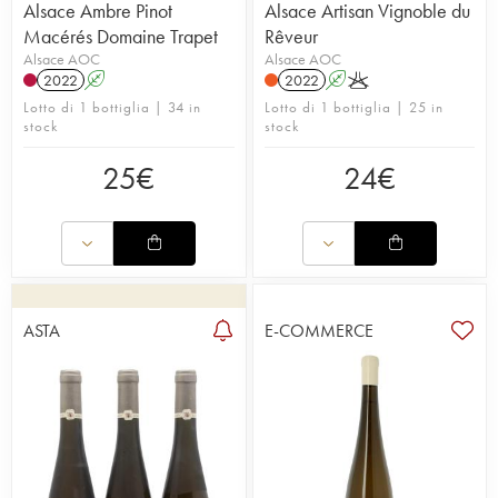
Alsace Ambre Pinot
Alsace Artisan Vignoble du
Macérés Domaine Trapet
Rêveur
Alsace AOC
Alsace AOC
2022
A
2022
A
K
Lotto di 1 bottiglia | 34 in
Lotto di 1 bottiglia | 25 in
stock
stock
25
€
24
€
ASTA
E-COMMERCE