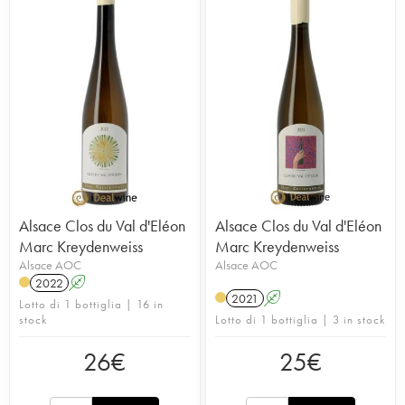
Alsace Clos du Val d'Eléon
Alsace Clos du Val d'Eléon
Marc Kreydenweiss
Marc Kreydenweiss
Alsace AOC
Alsace AOC
2022
A
2021
A
Lotto di 1 bottiglia | 16 in
stock
Lotto di 1 bottiglia | 3 in stock
26
€
25
€