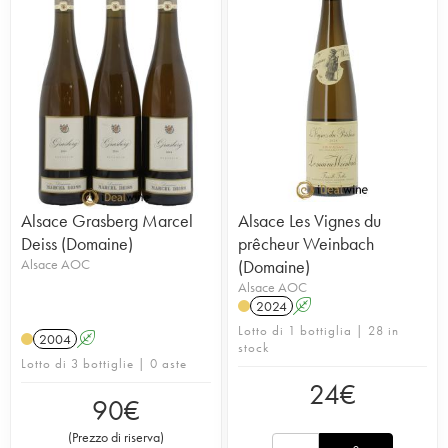
Alsace Grasberg Marcel
Alsace Les Vignes du
Deiss (Domaine)
prêcheur Weinbach
Alsace AOC
(Domaine)
Alsace AOC
2024
A
Lotto di 1 bottiglia | 28 in
2004
A
stock
Lotto di 3 bottiglie | 0 aste
24
€
90
€
(
Prezzo di riserva
)