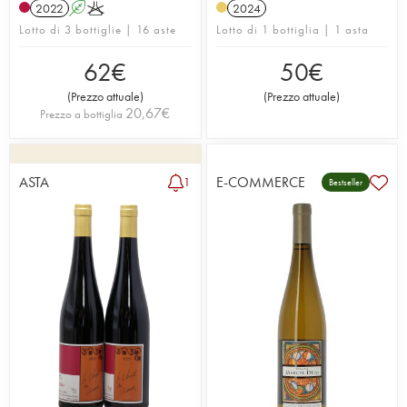
2022
A
K
2024
Lotto di 3 bottiglie | 16 aste
Lotto di 1 bottiglia | 1 asta
62
€
50
€
(
Prezzo attuale
)
(
Prezzo attuale
)
20,67
€
Prezzo a bottiglia
ASTA
E-COMMERCE
1
Bestseller