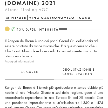
(DOMAINE) 2021
Alsace Riesling AOC
MINERALE
VINO GASTRONOMICO
ICONA
A
13
%
0.75
L
INTENSITÀ
Il Rangen de Thann è uno dei pochi Grand Cru dell’Alsazia ad
essere costituito da rocce vulcaniche. È a questo terreno che il
Clos Saint Urbain deve la sua salinità assolutamente unica. Un
ottimo vino bianco.
Maggiori informazioni
DEGUSTAZIONE E
LA CUVÉE
CONSERVAZIONE
Rangen de Thann è il terroir più spettacolare e senza dubbio più 
nobile di tutta l’Alsazia. Situato a sud della regione, gode di una 
straordinaria reputazione in tutta Europa fin dal XII secolo. Con 
una pendenza impressionante e un’altitudine tra i 350 e i 475 
metri, questo Grand Cru vanta un’origine vulcanica, caratteristica 