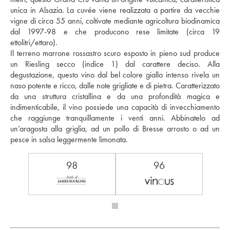
unica in Alsazia. La cuvée viene realizzata a partire da vecchie 
vigne di circa 55 anni, coltivate mediante agricoltura biodinamica 
dal 1997-98 e che producono rese limitate (circa 19 
ettolitri/ettaro). 
Il terreno marrone rossastro scuro esposto in pieno sud produce 
un Riesling secco (indice 1) dal carattere deciso. Alla 
degustazione, questo vino dal bel colore giallo intenso rivela un 
naso potente e ricco, dalle note grigliate e di pietra. Caratterizzato 
da una struttura cristallina e da una profondità magica e 
indimenticabile, il vino possiede una capacità di invecchiamento 
che raggiunge tranquillamente i venti anni. Abbinatelo ad 
un’aragosta alla griglia, ad un pollo di Bresse arrosto o ad un 
pesce in salsa leggermente limonata.
98
96