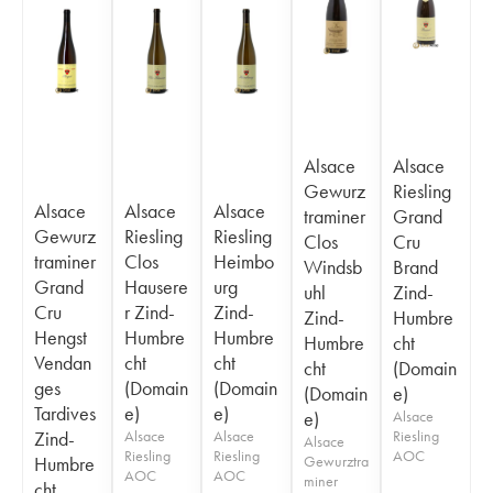
Alsace
Alsace
Gewurz
Riesling
Alsace
Alsace
Alsace
traminer
Grand
Gewurz
Riesling
Riesling
Clos
Cru
traminer
Clos
Heimbo
Windsb
Brand
Grand
Hausere
urg
uhl
Zind-
Cru
r Zind-
Zind-
Zind-
Humbre
Hengst
Humbre
Humbre
Humbre
cht
Vendan
cht
cht
cht
(Domain
ges
(Domain
(Domain
(Domain
e)
Tardives
e)
e)
e)
Alsace
Zind-
Alsace
Alsace
Riesling
Alsace
Riesling
Riesling
AOC
Humbre
Gewurztra
AOC
AOC
miner
cht