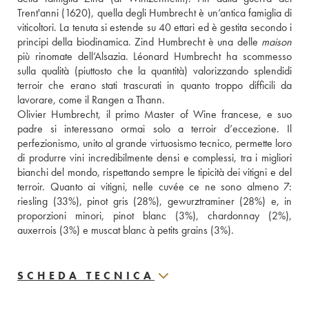
Trent'anni (1620), quella degli Humbrecht è un’antica famiglia di 
viticoltori. La tenuta si estende su 40 ettari ed è gestita secondo i 
principi della biodinamica. Zind Humbrecht è una delle 
maison
più rinomate dell’Alsazia. Léonard Humbrecht ha scommesso 
sulla qualità (piuttosto che la quantità) valorizzando splendidi 
terroir che erano stati trascurati in quanto troppo difficili da 
lavorare, come il Rangen a Thann. 
Olivier Humbrecht, il primo Master of Wine francese, e suo 
padre si interessano ormai solo a terroir d’eccezione. Il 
perfezionismo, unito al grande virtuosismo tecnico, permette loro 
di produrre vini incredibilmente densi e complessi, tra i migliori 
bianchi del mondo, rispettando sempre le tipicità dei vitigni e del 
terroir. Quanto ai vitigni, nelle cuvée ce ne sono almeno 7: 
riesling (33%), pinot gris (28%), gewurztraminer (28%) e, in 
proporzioni minori, pinot blanc (3%), chardonnay (2%), 
auxerrois (3%) e muscat blanc à petits grains (3%).
SCHEDA TECNICA