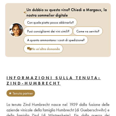
Un dubbio su questo vino? Chiedi a Margaux, la
nostra sommelier digitale
Con quale piatto posso abbinarlo?
Puoi consigliarmi dei vini simili?
Come va servito?
A quanto ammontano i costi di spedizione?
Ho un'altra domanda
INFORMAZIONI SULLA TENUTA:
ZIND-HUMBRECHT
★ Tenuta partner
La tenuta Zind Humbrecht nasce nel 1959 dalla fusione delle 
aziende vinicole della famiglia Humbrecht (di Gueberschwihr) e 
della famiglia Zind (di Wintzenheim). Fin dalla guerra dei 