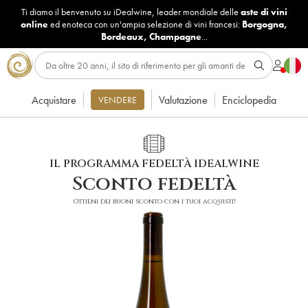
Ti diamo il benvenuto su iDealwine, leader mondiale delle
aste di vini
online
ed enoteca con un'ampia selezione di vini francesi:
Borgogna
,
Bordeaux
,
Champagne
...
Acquistare
Valutazione
Enciclopedia
VENDERE
IL PROGRAMMA FEDELTÀ IDEALWINE
Sconto fedeltà
Ottieni dei buoni sconto con i tuoi acquisti!