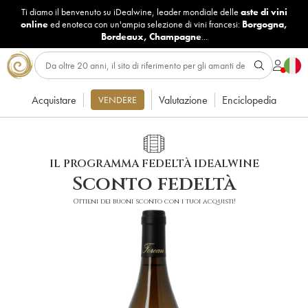
Ti diamo il benvenuto su iDealwine, leader mondiale delle
aste di vini
online
ed enoteca con un'ampia selezione di vini francesi:
Borgogna
,
Bordeaux
,
Champagne
...
Acquistare
Valutazione
Enciclopedia
VENDERE
IL PROGRAMMA FEDELTÀ IDEALWINE
Sconto fedeltà
Ottieni dei buoni sconto con i tuoi acquisti!