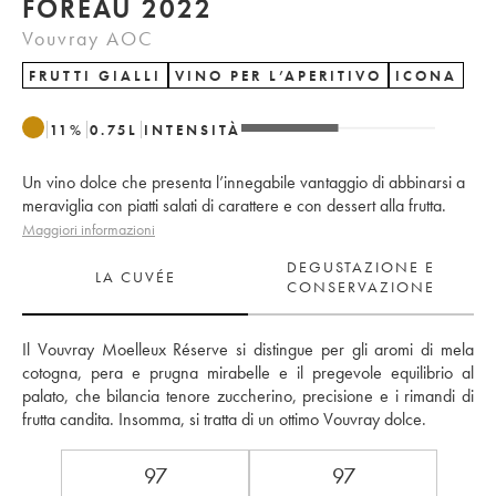
FOREAU 2022
Vouvray AOC
FRUTTI GIALLI
VINO PER L’APERITIVO
ICONA
11
%
0.75
L
INTENSITÀ
Un vino dolce che presenta l’innegabile vantaggio di abbinarsi a
meraviglia con piatti salati di carattere e con dessert alla frutta.
Maggiori informazioni
DEGUSTAZIONE E
LA CUVÉE
CONSERVAZIONE
Il Vouvray Moelleux Réserve si distingue per gli aromi di mela 
cotogna, pera e prugna mirabelle e il pregevole equilibrio al 
palato, che bilancia tenore zuccherino, precisione e i rimandi di 
frutta candita. Insomma, si tratta di un ottimo Vouvray dolce.
97
97