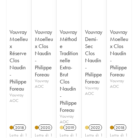
Vouvray
Vouvray
Vouvray
Vouvray
Vouvray
Moelleu
Moelleu
Méthod
Demi-
Moelleu
x
x Clos
e
Sec
x Clos
Réserve
Naudin
Tradition
Clos
Naudin
Clos
-
nelle
Naudin
-
Naudin
Philippe
Extra-
-
Philippe
-
Foreau
Brut
Philippe
Foreau
Philippe
Vouvray
Clos
Foreau
Vouvray
AOC
AOC
Foreau
Naudin
Vouvray
AOC
Vouvray
-
AOC
Philippe
Foreau
Vouvray
AOC
2018
2020
2019
2022
2018
H
Lotto di 1
Lotto di 1
Lotto di 1
Lotto di 1
Lotto di 1