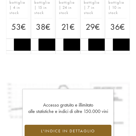
bottiglia
bottiglia
bottiglia
bottiglia
bottiglia
| 4 in
| 15 in
| 24 in
| 7 in
| 10 in
stock
stock
stock
stock
stock
53
€
38
€
21
€
29
€
36
€
Accesso gratuito e illimitato
alle statistiche e indici di oltre 150.000 vini
L'INDICE IN DETTAGLIO