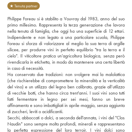
★ Tenuta partner
Philippe Foreau si è stabilito a Vouvray dal 1983, anno del suo 
primo millesimo. Rappresenta la terza generazione che lavora 
nella tenuta di famiglia, che oggi ha una superficie di 12 ettari. 
Indipendente e non legato a una particolare scuola, Philippe 
Foreau si sforza di valorizzare al meglio la sua terra di argille 
silicee, per produrre vini in perfetto equilibrio "tra la terra e il 
cielo". Il viticoltore pratica un'agricoltura biologica, senza però 
rivendicarla in etichetta, in modo da mantenere una certa libertà 
in caso di necessità. 
Ha conservato due tradizioni: non svolgere mai la malolattica 
(che rischierebbe di compromettere la mineralità e la verticalità 
del vino) e un utilizzo del legno ben calibrato, grazie all’utilizzo 
di vecchie botti, che hanno circa trent'anni. I suoi vini sono tutti 
fatti fermentare in legno per sei mesi, fanno un breve 
affinamento e sono imbottigliati in aprile-maggio, senza aggiunta 
di zuccheri, leviti o acidificantii. 
Secchi, abboccati o dolci, a seconda dell'annata, i vini del "Clos 
Naudin" sono sempre molto profondi, minerali e rappresentano 
la perfetta espressione del loro terroir. I vini dolci sono 