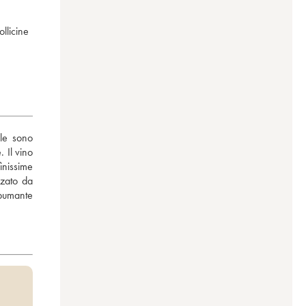
llicine
le sono 
Il vino 
nissime 
zato da 
pumante 