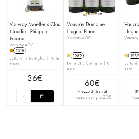
Vouvray Moelleux Clos
Vouvray Domaine
Vouvr
Naudin - Philippe
Huguet Pinon
Huguet
Foreau
Vouvray AOC
Vouvra
Vouvray AOC
2018
1989
198
Lotto di 1 bottiglia | 10 in
Lotto di 3 bottiglie | 0
Lotto di
stock
aste
aste
36
€
60
€
(
Prezzo di riserva
)
(
P
20
€
Prezzo a bottiglia
Prezz