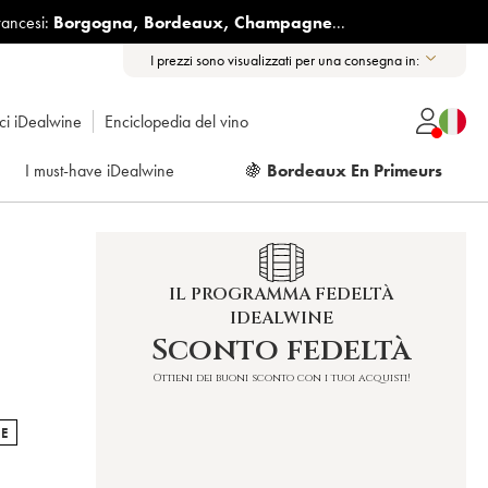
rancesi:
Borgogna
,
Bordeaux
,
Champagne
...
I prezzi sono visualizzati per una consegna in:
ici iDealwine
Enciclopedia del vino
I must-have iDealwine
🍇
Bordeaux En Primeurs
IL PROGRAMMA FEDELTÀ
IDEALWINE
Sconto fedeltà
Ottieni dei buoni sconto con i tuoi acquisti!
E