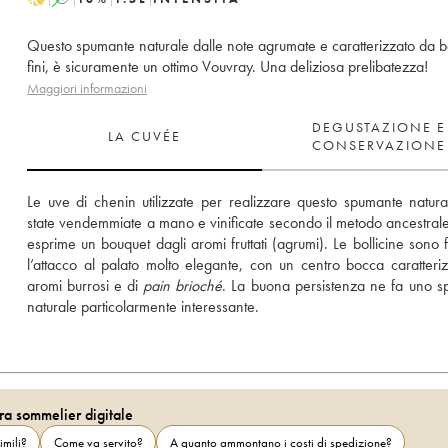
Questo spumante naturale dalle note agrumate e caratterizzato da bo
fini, è sicuramente un ottimo Vouvray. Una deliziosa prelibatezza!
Maggiori informazioni
DEGUSTAZIONE E
LA CUVÉE
CONSERVAZIONE
Le uve di chenin utilizzate per realizzare questo spumante natura
state vendemmiate a mano e vinificate secondo il metodo ancestrale. 
esprime un bouquet dagli aromi fruttati (agrumi). Le bollicine sono fi
l’attacco al palato molto elegante, con un centro bocca caratteriz
aromi burrosi e di 
pain brioché
. La buona persistenza ne fa uno s
naturale particolarmente interessante.
ra sommelier digitale
imili?
Come va servito?
A quanto ammontano i costi di spedizione?