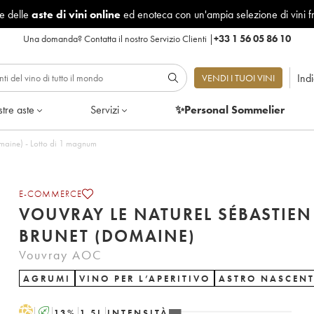
le delle
aste di vini online
ed enoteca con un'ampia selezione di vini f
Una domanda?
Contatta il nostro Servizio Clienti
|
+33 1 56 05 86 10
Ind
VENDI I TUOI VINI
tre aste
Servizi
✨Personal Sommelier
Vouvray Le Naturel Sébastien Brunet (Domaine) - Lotto di 1 magnum
E-COMMERCE
VOUVRAY LE NATUREL SÉBASTIEN
BRUNET (DOMAINE)
Vouvray AOC
AGRUMI
VINO PER L’APERITIVO
ASTRO NASCENT
H
A
13
%
1.5
L
INTENSITÀ