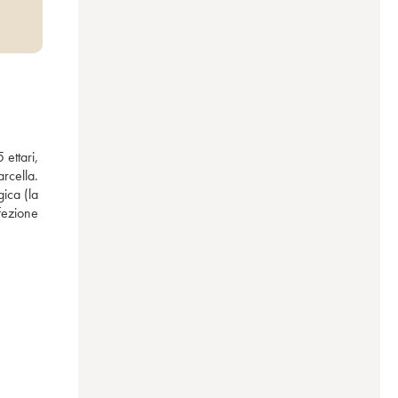
ettari, 
rcella. 
ica (la 
fezione 