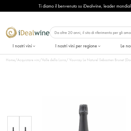
Ti diamo il benvenuto su iDealwine, leader mondia
I nostri vini
I nostri vini per regione
Le nos
Home
/
Acquistare vini
/
Valle della Loira
/