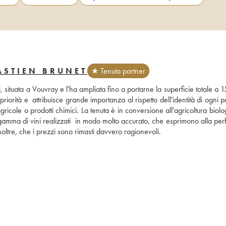
ASTIEN BRUNET
★ Tenuta partner
 situata a Vouvray e l'ha ampliata fino a portarne la superficie totale a 15 
iorità e  attribuisce grande importanza al rispetto dell'identità di ogni pa
icole o prodotti chimici. La tenuta è in conversione all'agricoltura biolog
a gamma di vini realizzati  in modo molto accurato, che esprimono alla per
oltre, che i prezzi sono rimasti davvero ragionevoli.