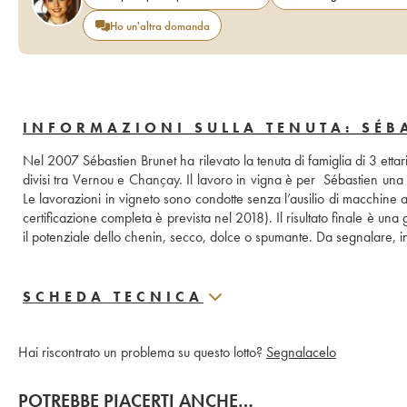
Ho un'altra domanda
INFORMAZIONI SULLA TENUTA: SÉB
Nel 2007 Sébastien Brunet ha rilevato la tenuta di famiglia di 3 ettari,
divisi tra Vernou e Chançay. Il lavoro in vigna è per  Sébastien una pr
Le lavorazioni in vigneto sono condotte senza l’ausilio di macchine agr
certificazione completa è prevista nel 2018). Il risultato finale è un
il potenziale dello chenin, secco, dolce o spumante. Da segnalare, in
SCHEDA TECNICA
Hai riscontrato un problema su questo lotto?
Segnalacelo
POTREBBE PIACERTI ANCHE…