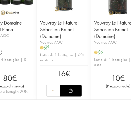
ay Domaine
Vouvray Le Naturel
Vouvray Le Nature
 Pinon
Sébastien Brunet
Sébastien Brunet
y AOC
(Domaine)
(Domaine)
Vouvray AOC
Vouvray AOC
A
H
9
A
H
Lotto di 1 bottiglia | 60+
 4 bottiglie | 0
Lotto di 1 bottiglia 
in stock
aste
16
€
80
€
10
€
rezzo di riserva
)
(
Prezzo attuale
)
20
€
o a bottiglia