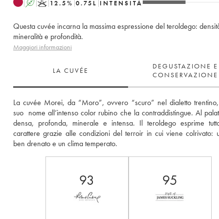
A
K
12.5
%
0.75
L
INTENSITÀ
Questa cuvée incarna la massima espressione del teroldego: densit
mineralità e profondità.
Maggiori informazioni
DEGUSTAZIONE E
LA CUVÉE
CONSERVAZIONE
La cuvée Morei, da “Moro”, ovvero “scuro” nel dialetto trentino, 
suo  nome all’intenso color rubino che la contraddistingue. Al palato 
densa, profonda, minerale e intensa. Il teroldego esprime tutto
carattere grazie alle condizioni del terroir in cui viene colrivato: u
ben drenato e un clima temperato.
93
95