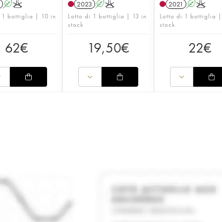
A
K
2023
A
K
2021
A
K
 1 bottiglia | 10 in
Lotto di 1 bottiglia | 13 in
Lotto di 1 bottiglia |
stock
stock
62
€
19,50
€
22
€