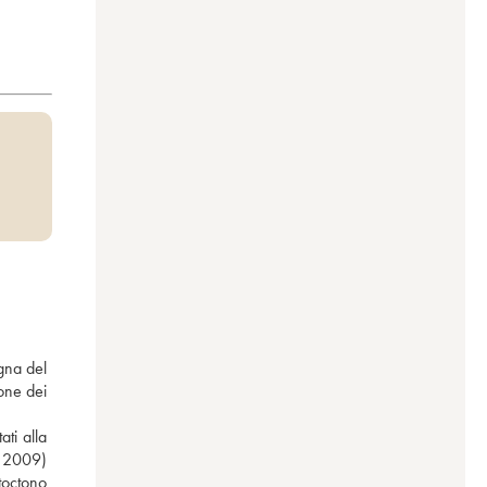
gna del 
ne dei 
ti alla 
 2009) 
toctono 