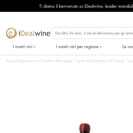
Ti diamo il benvenuto su iDealwine, leader mondia
I nostri vini
I nostri vini per regione
Le nos
Home
/
Acquistare vini
/
Trentino-Alto Adige
/