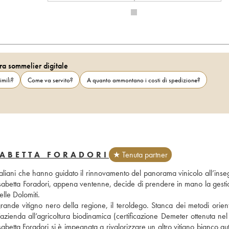
ra sommelier digitale
imili?
Come va servito?
A quanto ammontano i costi di spedizione?
SABETTA FORADORI
★ Tenuta partner
italiani che hanno guidato il rinnovamento del panorama vinicolo all’inse
isabetta Foradori, appena ventenne, decide di prendere in mano la gestio
elle Dolomiti. 
 grande vitigno nero della regione, il teroldego. Stanca dei metodi orienta
azienda all’agricoltura biodinamica (certificazione Demeter ottenuta nel
isabetta Foradori si è impegnata a rivalorizzare un altro vitigno bianco au