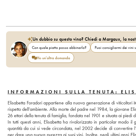
Un dubbio su questo vino? Chiedi a Margaux, la nost
Con quale piatto posso abbinarlo?
Puoi consigliarmi dei vini s
Ho un'altra domanda
INFORMAZIONI SULLA TENUTA: ELI
Elisabetta Foradori appartiene alla nuova generazione di viticoltori 
rispetto dell’ambiente. Alla morte del padre nel 1984, la giovane El
26 ettari della tenuta di famiglia, fondata nel 1901 e situata ai piedi d
In tutti questi anni, Elisabetta ha rivalorizzato in particolar modo il
quantità da cui si vede circondata, nel 2002 decide di convertire l’
per dare una nuova purezza ai suoi vini. Inoltre, negli ultimi anni El