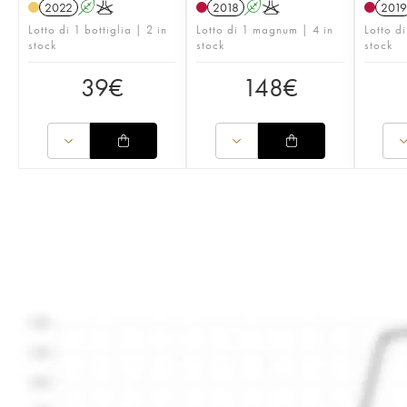
2022
A
K
2018
A
K
2019
Lotto di 1 bottiglia | 2 in
Lotto di 1 magnum | 4 in
Lotto di
stock
stock
stock
39
€
148
€