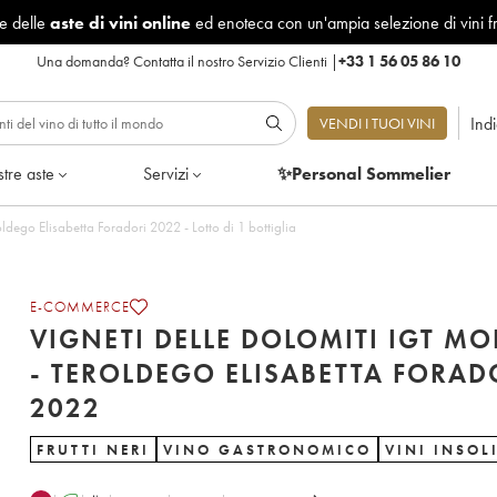
le delle
aste di vini online
ed enoteca con un'ampia selezione di vini f
Una domanda?
Contatta il nostro Servizio Clienti
|
+33 1 56 05 86 10
Ind
VENDI I TUOI VINI
tre aste
Servizi
✨Personal Sommelier
Vigneti delle Dolomiti IGT Morei - Teroldego Elisabetta Foradori 2022 - Lotto di 1 bottiglia
E-COMMERCE
VIGNETI DELLE DOLOMITI IGT MO
- TEROLDEGO ELISABETTA FORAD
2022
FRUTTI NERI
VINO GASTRONOMICO
VINI INSOLI