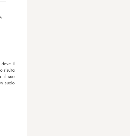
à,
deve il 
risulta 
 il suo 
n suolo 