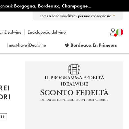
rancesi:
Borgogna
,
Bordeaux
,
Champagne
...
I prezzi sono visualizzati per una consegna in:
ici iDealwine
Enciclopedia del vino
I must-have iDealwine
🍇
Bordeaux En Primeurs
IL PROGRAMMA FEDELTÀ
IDEALWINE
REI
Sconto fedeltà
ORI
Ottieni dei buoni sconto con i tuoi acquisti!
TI