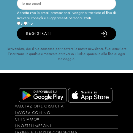
Accetto che le email promozionali vengano tracciate al fine di
ricevere consigli e suggerimenti personalizzati
Sì
No
REGISTRATI
Iscrivendoti, dai il tuo consenso per ricevere le nostre newsletter. Puoi annullare
l’iscrizione in qualsiasi momento attraverso il link disponibile alla fine di ogni
messaggio.
VALUTAZIONE GRATUITA
LAVORA CON NOI
CHI SIAMO?
I NOSTRI IMPEGNI
TARIFFE E TEMPI DI CONSEGNA