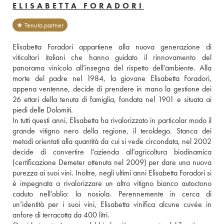
ELISABETTA FORADORI
★ Tenuta partner
Elisabetta Foradori appartiene alla nuova generazione di 
viticoltori italiani che hanno guidato il rinnovamento del 
panorama vinicolo all’insegna del rispetto dell’ambiente. Alla 
morte del padre nel 1984, la giovane Elisabetta Foradori, 
appena ventenne, decide di prendere in mano la gestione dei 
26 ettari della tenuta di famiglia, fondata nel 1901 e situata ai 
piedi delle Dolomiti. 
In tutti questi anni, Elisabetta ha rivalorizzato in particolar modo il 
grande vitigno nero della regione, il teroldego. Stanca dei 
metodi orientati alla quantità da cui si vede circondata, nel 2002 
decide di convertire l’azienda all’agricoltura biodinamica 
(certificazione Demeter ottenuta nel 2009) per dare una nuova 
purezza ai suoi vini. Inoltre, negli ultimi anni Elisabetta Foradori si 
è impegnata a rivalorizzare un altro vitigno bianco autoctono 
caduto nell’oblio: la nosiola. Perennemente in cerca di 
un’identità per i suoi vini, Elisabetta vinifica alcune cuvée in 
anfore di terracotta da 400 litri. 