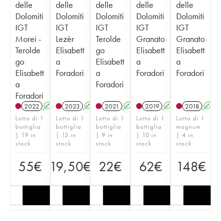
delle
delle
delle
delle
delle
Dolomiti
Dolomiti
Dolomiti
Dolomiti
Dolomiti
IGT
IGT
IGT
IGT
IGT
Morei -
Lezèr
Terolde
Granato
Granato
Terolde
Elisabett
go
Elisabett
Elisabett
go
a
Elisabett
a
a
Elisabett
Foradori
a
Foradori
Foradori
a
Foradori
Foradori
2022
A
K
2023
A
K
2021
A
K
2019
A
K
2018
A
Lotto di 1
Lotto di 1
Lotto di 1
Lotto di 1
Lotto di 1
bottiglia
bottiglia
bottiglia
bottiglia
magnum
| 19 in
| 13 in
| 9 in
| 10 in
| 4 in
stock
stock
stock
stock
stock
55
€
19,50
€
22
€
62
€
148
€