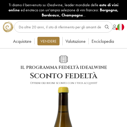
Ti diamo il benvenuto su iDealwine, leader mondiale delle
aste di vini
online
ed enoteca con un'ampia selezione di vini francesi:
Borgogna
,
Bordeaux
,
Champagne
...
Acquistare
Valutazione
Enciclopedia
VENDERE
IL PROGRAMMA FEDELTÀ IDEALWINE
Sconto fedeltà
Ottieni dei buoni sconto con i tuoi acquisti!