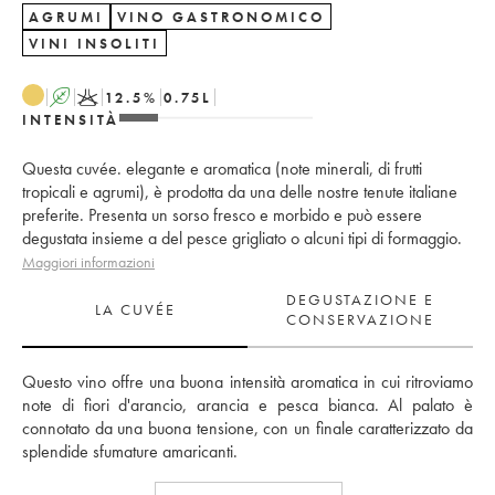
AGRUMI
VINO GASTRONOMICO
VINI INSOLITI
A
K
12.5
%
0.75
L
INTENSITÀ
Questa cuvée. elegante e aromatica (note minerali, di frutti
tropicali e agrumi), è prodotta da una delle nostre tenute italiane
preferite. Presenta un sorso fresco e morbido e può essere
degustata insieme a del pesce grigliato o alcuni tipi di formaggio.
Maggiori informazioni
DEGUSTAZIONE E
LA CUVÉE
CONSERVAZIONE
Questo vino offre una buona intensità aromatica in cui ritroviamo 
note di fiori d'arancio, arancia e pesca bianca. Al palato è 
connotato da una buona tensione, con un finale caratterizzato da 
splendide sfumature amaricanti.