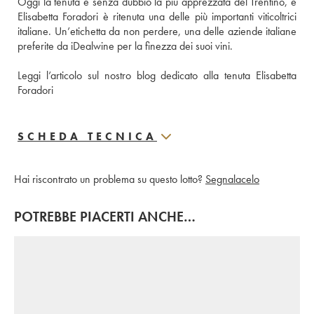
Oggi la tenuta è senza dubbio la più apprezzata del Trentino, e 
Elisabetta Foradori è ritenuta una delle più importanti viticoltrici 
italiane. Un’etichetta da non perdere, una delle aziende italiane 
preferite da iDealwine per la finezza dei suoi vini. 
Leggi l’articolo sul nostro blog dedicato alla tenuta Elisabetta 
Foradori
SCHEDA TECNICA
Hai riscontrato un problema su questo lotto?
Segnalacelo
POTREBBE PIACERTI ANCHE…