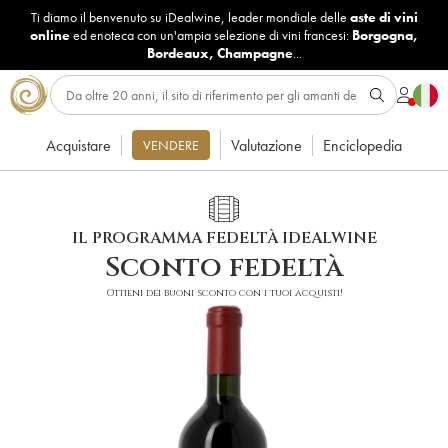
Ti diamo il benvenuto su iDealwine, leader mondiale delle
aste di vini
online
ed enoteca con un'ampia selezione di vini francesi:
Borgogna
,
Bordeaux
,
Champagne
...
Acquistare
Valutazione
Enciclopedia
VENDERE
IL PROGRAMMA FEDELTÀ IDEALWINE
Sconto fedeltà
Ottieni dei buoni sconto con i tuoi acquisti!