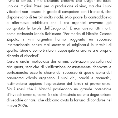
“Già al tempo, il mio bisnonno credeva che l'Argentina fosse 
uno dei migliori Paesi per la produzione di vino, ma che i suoi 
viticoltori non fossero in grado di competere con i francesi, che 
disponevano di terroir molto ricchi. Mio padre lo contraddiceva 
e affermava addirittura che i cru argentini avevano già 
conquistato le tavole dell’Esagono.” E non aveva tutti i torti, 
come testimonia Jancis Robinson: “Per merito di Nicolás Catena 
Zapata, i vini argentini hanno raggiunto un successo 
internazionale senza mai smettere di migliorarsi in termini di 
qualità. Questo uomo è stato il capostipite di una vera e propria 
dinastia di viticoltori".
Cura e analisi meticolosa dei terreni, coltivazioni parcellari ad 
alta quota, tecniche di vinificazione costantemente rinnovate e 
perfezionate: ecco la chiave del successo di questa icona del 
panorama viticolo argentino. I suoi vini, precisi e aromatici, 
testimoniano appieno l’espressione del terroir di provenienza. 
Sia i rossi che i bianchi possiedono un grande potenziale 
d’invecchiamento, come è stato dimostrato da una degustazione 
di vecchie annate, che abbiamo avuto la fortuna di condurre nel 
marzo 2026.