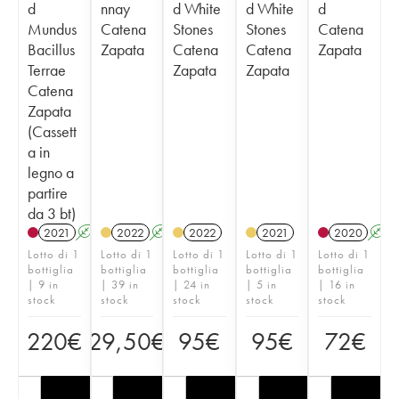
d
nnay
d White
d White
d
Mundus
Catena
Stones
Stones
Catena
Bacillus
Zapata
Catena
Catena
Zapata
Terrae
Zapata
Zapata
Catena
Zapata
(Cassett
a in
legno a
partire
da 3 bt)
2021
A
K
T
2022
A
K
2022
2021
2020
A
Lotto di 1
Lotto di 1
Lotto di 1
Lotto di 1
Lotto di 1
bottiglia
bottiglia
bottiglia
bottiglia
bottiglia
| 9 in
| 39 in
| 24 in
| 5 in
| 16 in
stock
stock
stock
stock
stock
220
€
29,50
€
95
€
95
€
72
€