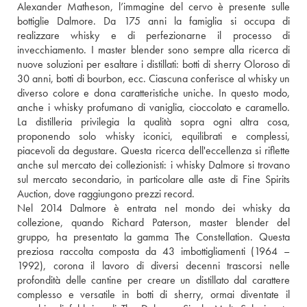
Alexander Matheson, l’immagine del cervo è presente sulle 
bottiglie Dalmore. Da 175 anni la famiglia si occupa di 
realizzare whisky e di perfezionarne il processo di 
invecchiamento. I master blender sono sempre alla ricerca di 
nuove soluzioni per esaltare i distillati: botti di sherry Oloroso di 
30 anni, botti di bourbon, ecc. Ciascuna conferisce al whisky un 
diverso colore e dona caratteristiche uniche. In questo modo, 
anche i whisky profumano di vaniglia, cioccolato e caramello. 
La distilleria privilegia la qualità sopra ogni altra cosa, 
proponendo solo whisky iconici, equilibrati e complessi, 
piacevoli da degustare. Questa ricerca dell'eccellenza si riflette 
anche sul mercato dei collezionisti: i whisky Dalmore si trovano 
sul mercato secondario, in particolare alle aste di Fine Spirits 
Auction, dove raggiungono prezzi record.
Nel 2014 Dalmore è entrata nel mondo dei whisky da 
collezione, quando Richard Paterson, master blender del 
gruppo, ha presentato la gamma The Constellation. Questa 
preziosa raccolta composta da 43 imbottigliamenti (1964 – 
1992), corona il lavoro di diversi decenni trascorsi nelle 
profondità delle cantine per creare un distillato dal carattere 
complesso e versatile in botti di sherry, ormai diventate il 