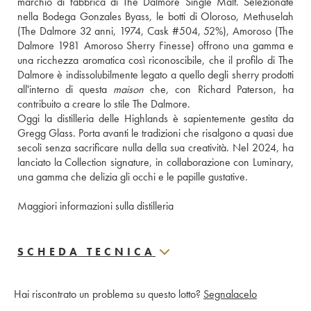
marchio di fabbrica di The Dalmore Single Malt. Selezionate 
nella Bodega Gonzales Byass, le botti di Oloroso, Methuselah 
(The Dalmore 32 anni, 1974, Cask #504, 52%), Amoroso (The 
Dalmore 1981 Amoroso Sherry Finesse) offrono una gamma e 
una ricchezza aromatica così riconoscibile, che il profilo di The 
Dalmore è indissolubilmente legato a quello degli sherry prodotti 
all'interno di questa 
maison
 che, con Richard Paterson, ha 
contribuito a creare lo stile The Dalmore. 
Oggi la distilleria delle Highlands è sapientemente gestita da 
Gregg Glass. Porta avanti le tradizioni che risalgono a quasi due 
secoli senza sacrificare nulla della sua creatività. Nel 2024, ha 
lanciato la Collection signature, in collaborazione con Luminary, 
una gamma che delizia gli occhi e le papille gustative. 
Maggiori informazioni sulla distilleria
SCHEDA TECNICA
Hai riscontrato un problema su questo lotto?
Segnalacelo