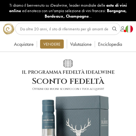
Ti diamo il benvenuto su iDealwine, leader mondiale delle
aste di vini
online
ed enoteca con un'ampia selezione di vini francesi:
Borgogna
,
Bordeaux
,
Champagne
...
Acquistare
Valutazione
Enciclopedia
VENDERE
IL PROGRAMMA FEDELTÀ IDEALWINE
Sconto fedeltà
Ottieni dei buoni sconto con i tuoi acquisti!