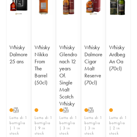
Whisky
Whisky
Whisky
Whisky
Whisky
Dalmore
Nikka
Glendro
Dalmore
Ardbeg
25 ans
From
nach 12
Cigar
An Oa
The
years
Malt
(70cl)
Barrel
Of.
Reserve
(50cl)
Single
(70cl)
Malt
Scotch
Whisky
T
T
T
Lotto di 1
Lotto di 1
Lotto di 1
Lotto di 1
Lotto di 1
bottiglia
bottiglia
bottiglia
bottiglia
bottiglia
| 1 in
| 9 in
| 3 in
| 3 in
| 2 in
stock
stock
stock
stock
stock