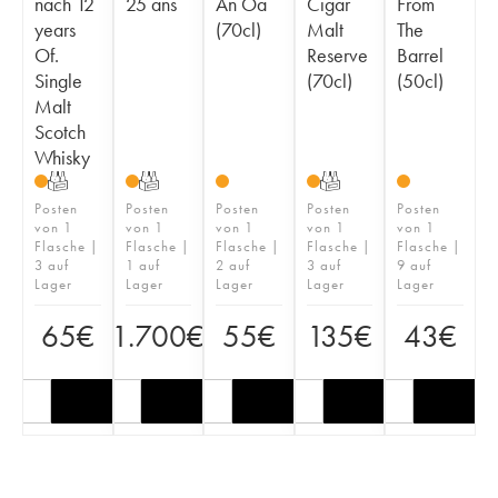
nach 12
25 ans
An Oa
Cigar
From
years
(70cl)
Malt
The
Of.
Reserve
Barrel
Single
(70cl)
(50cl)
Malt
Scotch
Whisky
T
T
T
Posten
Posten
Posten
Posten
Posten
von 1
von 1
von 1
von 1
von 1
Flasche |
Flasche |
Flasche |
Flasche |
Flasche |
3 auf
1 auf
2 auf
3 auf
9 auf
Lager
Lager
Lager
Lager
Lager
65
€
1.700
€
55
€
135
€
43
€