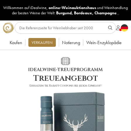
Willkommen auf iDealwine,
online-Weinauktionshaus
und
Weinhandlung
der besten Weine der Welt:
Burgund
,
Bordeaux
,
Champagne
...
Kaufen
Notierung
Wein-Enzyklopädie
VERKAUFEN
IDEALWINE-TREUEPROGRAMM
Treueangebot
Erhalten Sie Rabatt-Coupons bei jedem Einkauf!