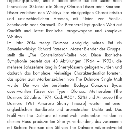
Lagerungsprozess, und ist dabei immer auf der Suche nach 
Innovation: 30 Jahre alte Sherry Oloroso-Fässer oder Bourbon-
Fässer verleihen den Whiskys ihre einzigartigen Charakteristika 
und unterschiedlichen Aromen, mit Noten von Vanille, 
Schokolade oder Karamell. Die Brennerei legt großen Wert auf 
Qualität und liefert ikonische, ausgewogene und komplexe 
Whiskys. 
Im Jahr 2014 festigt Dalmore endgültig seinen Ruf als 
Sammlerwhisky: Richard Paterson, Master Blender der Gruppe, 
stellt die „The Constellation“-Reihe vor. Diese ikonische 
Symphonie besteht aus 43 Abfüllungen (1964 – 1992), die 
mehrere Jahrzehnte lang in Sherryfässern gelagert wurden und 
dadurch das komplexe, vielseitige Charakterdestillat formten, 
das später zum Markenzeichen von The Dalmore Single Malt 
wurde. Die von der berühmten Bodega Gonzales Byass 
auserwählten Fässer der Typen Oloroso, Methusalem (The 
Dalmore 32 Jahre, 1974, Cask #504, 52%) und Amoroso (The 
Dalmore 1981 Amoroso Sherry Finesse) warten mit einer 
unglaublichen Bandbreite und aromatischen Dichte auf. Das 
Profil von The Dalmore ist somit wohl untrennbar mit den in 
diesem Haus produzierten Sherrys verbunden, das zusammen 
mit Richard Paterson den Stil von The Dalmore mitverantwortet 