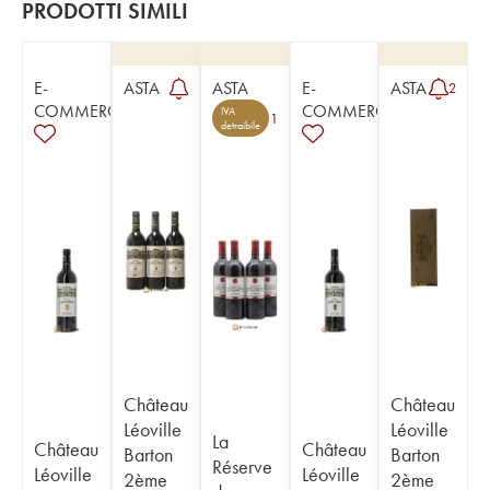
PRODOTTI SIMILI
E-
ASTA
ASTA
E-
ASTA
2
COMMERCE
COMMERCE
IVA
1
detraibile
Château
Château
Léoville
Léoville
La
Château
Château
Barton
Barton
Réserve
Léoville
Léoville
2ème
2ème