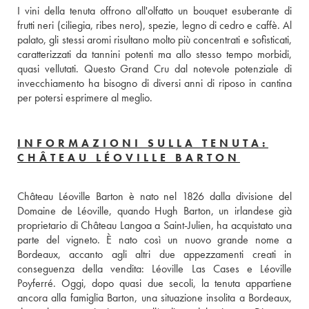
I vini della tenuta offrono all'olfatto un bouquet esuberante di 
frutti neri (ciliegia, ribes nero), spezie, legno di cedro e caffè. Al 
palato, gli stessi aromi risultano molto più concentrati e sofisticati, 
caratterizzati da tannini potenti ma allo stesso tempo morbidi, 
quasi vellutati. Questo Grand Cru dal notevole potenziale di 
invecchiamento ha bisogno di diversi anni di riposo in cantina 
per potersi esprimere al meglio.
INFORMAZIONI SULLA TENUTA:
CHÂTEAU LÉOVILLE BARTON
Château Léoville Barton è nato nel 1826 dalla divisione del 
Domaine de Léoville, quando Hugh Barton, un irlandese già 
proprietario di Château Langoa a Saint-Julien, ha acquistato una 
parte del vigneto. È nato così un nuovo grande nome a 
Bordeaux, accanto agli altri due appezzamenti creati in 
conseguenza della vendita: Léoville Las Cases e Léoville 
Poyferré. Oggi, dopo quasi due secoli, la tenuta appartiene 
ancora alla famiglia Barton, una situazione insolita a Bordeaux, 