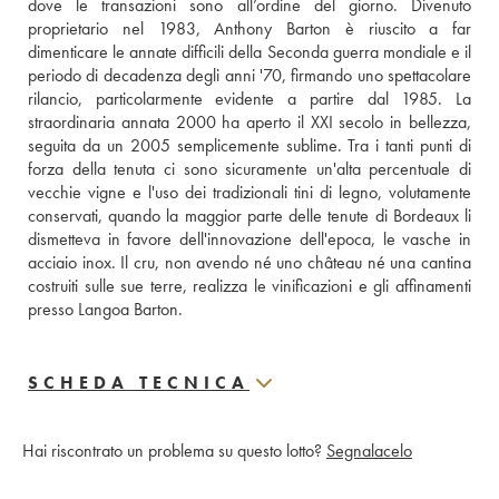
dove le transazioni sono all’ordine del giorno. Divenuto 
proprietario nel 1983, Anthony Barton è riuscito a far 
dimenticare le annate difficili della Seconda guerra mondiale e il 
periodo di decadenza degli anni '70, firmando uno spettacolare 
rilancio, particolarmente evidente a partire dal 1985. La 
straordinaria annata 2000 ha aperto il XXI secolo in bellezza, 
seguita da un 2005 semplicemente sublime. Tra i tanti punti di 
forza della tenuta ci sono sicuramente un'alta percentuale di 
vecchie vigne e l'uso dei tradizionali tini di legno, volutamente 
conservati, quando la maggior parte delle tenute di Bordeaux li 
dismetteva in favore dell'innovazione dell'epoca, le vasche in 
acciaio inox. Il cru, non avendo né uno château né una cantina 
costruiti sulle sue terre, realizza le vinificazioni e gli affinamenti 
presso Langoa Barton.
SCHEDA TECNICA
Hai riscontrato un problema su questo lotto?
Segnalacelo