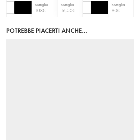
bottiglia
bottiglia
bottiglia
108
€
16,50
€
90
€
POTREBBE PIACERTI ANCHE…