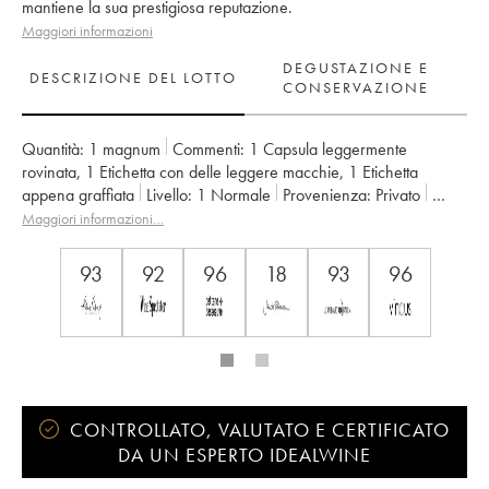
mantiene la sua prestigiosa reputazione.
Maggiori informazioni
DEGUSTAZIONE E
DESCRIZIONE DEL LOTTO
CONSERVAZIONE
Quantità:
1 magnum
Commenti:
1 Capsula leggermente
rovinata
,
1 Etichetta con delle leggere macchie
,
1 Etichetta
appena graffiata
Livello:
1
Normale
Provenienza:
privato
IVA detraibile:
no
Regione:
Bordeaux
Maggiori informazioni…
Denominazione:
Saint-Julien
Classificazione:
2ème Grand Cru Classé
93
92
96
18
93
96
Proprietario:
GFA des Châteaux Langoa et Léoville Barton
CONTROLLATO, VALUTATO E CERTIFICATO
DA UN ESPERTO IDEALWINE