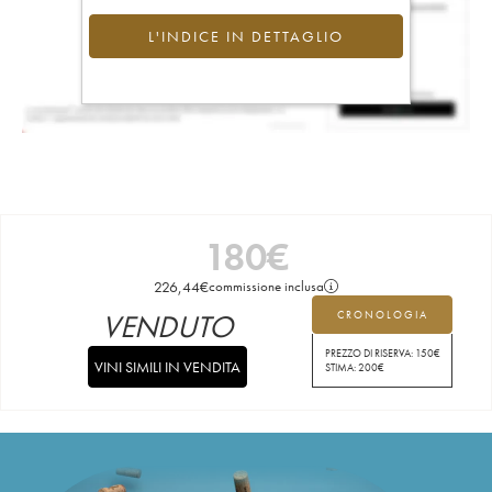
L'INDICE IN DETTAGLIO
180
€
226,44
€
commissione inclusa
VENDUTO
CRONOLOGIA
PREZZO DI RISERVA:
150
€
VINI SIMILI IN VENDITA
STIMA:
200
€