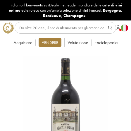
Ti diamo il benvenuto su iDealwine, leader mondiale delle
aste di vini
online
ed enoteca con un'ampia selezione di vini francesi:
Borgogna
,
Bordeaux
,
Champagne
...
Acquistare
Valutazione
Enciclopedia
VENDERE