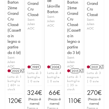
de
Barton
Barton
Grand
Grand
Léoville
2ème
2ème
Cru
Cru
Barton
Grand
Grand
Classé
Classé
Saint-
Cru
Cru
Saint-
Saint-
Julien
Classé
Julien
Classé
Julien
AOC
AOC
AOC
(Cassett
(Cassett
a in
a in
legno a
legno a
partire
partire
da 6 bt)
da 3 bt)
Saint-
Saint-
Julien
Julien
AOC
AOC
1989
2008
2021
T
2022
T
2015
T
Lotto di 3
Lotto di 4
Lotto di 3
Lotto di 1
Lotto di 1
bottiglie
bottiglie
magnum
bottiglia
bottiglia
| 0 aste
| 0 aste
| 0 aste
| 60+ in
| 35 in
stock
stock
324
€
66
€
270
€
120
€
110
€
(
Prezzo di
(
Prezzo di
(
Prezzo di
riserva
)
riserva
)
riserva
)
Prezzo a
Prezzo a
Prezzo a